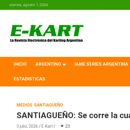
Saltar
viernes, agosto 7, 2026
al
contenido
E-Kart.com.ar | La
Revista Electrónica del
INICIO
ARGENTINO
IAME SERIES ARGENTINA
Karting en Argentina
ESTADISTICAS
MEDIOS
SANTIAGUEÑO
SANTIAGUEÑO: Se corre la cua
3 julio, 2026
E-Kart
·
23