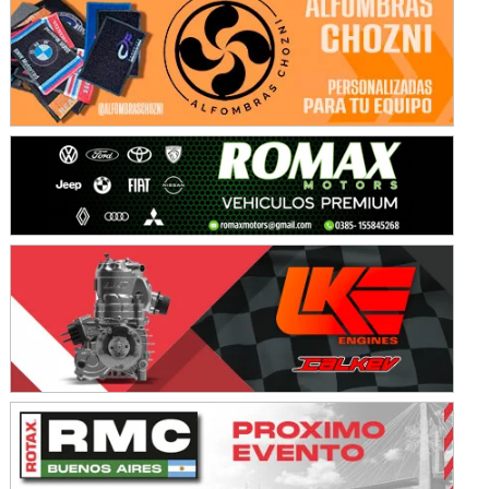
COBERTURA ESPECIAL DE E-KART.COM.AR
08/09-AGO
IAME SERIES ARGENTINA 6
Ramiro Tot (Asfalto)
Baradero (Buenos Aires)
KDO - F6
Ciudad de Trenque Lauquen (Asfalto)
Trenque Lauquen (Buenos Aires)
ENTRERRIANO - F6 (POSTERGADA)
Parque de la Velocidad (Asfalto)
Villaguay (Entre Ríos)
VICTORIENSE - F7
El Cerro (Tierra)
Victoria (Entre Ríos)
PATAGONICO - F6
Moto Club Reginense (Tierra)
Gral. E. Godoy (Río Negro)
CSK - F7