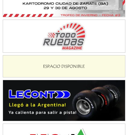
Juventud Unida (Tierra)
Humboldt (Santa Fe)
NORESTE SANTAFESINO - F6
Ciudad de Avellaneda (Asfalto)
Avellaneda (Santa Fe)
SUR SANTAFESINO - F4
José Samuel Sánchez (Tierra)
Rufino (Santa Fe)
TUCUMANO - F5
Juan Navarro (Asfalto)
El Timbó (Tucumán)