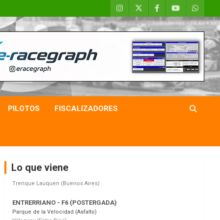
COBERTURA ESPECIAL DE E-KART.COM.AR
08/09-AGO
IAME SERIES ARGENTINA 6
PILOTOS
FISCALIZADORES
Ramiro Tot (Asfalto)
Baradero (Buenos Aires)
KDO - F6
Ciudad de Trenque Lauquen (Asfalto)
Trenque Lauquen (Buenos Aires)
Lo que viene
ENTRERRIANO - F6 (POSTERGADA)
Parque de la Velocidad (Asfalto)
Villaguay (Entre Ríos)
VICTORIENSE - F7