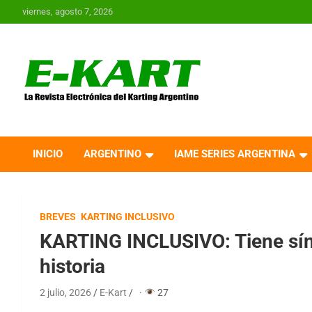
Saltar
viernes, agosto 7, 2026
al
contenido
E-Kart.com.ar | La
Revista Electrónica del
INICIO
ARGENTINO
IAME SERIES ARGENTINA
Karting en Argentina
BREVES
KARTING INCLUSIVO
KARTING INCLUSIVO: Tiene sín
historia
2 julio, 2026
E-Kart
·
27