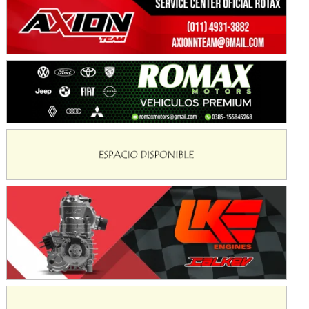
NORESTE SANTAFESINO - F6
Ciudad de Avellaneda (Asfalto)
Avellaneda (Santa Fe)
SUR SANTAFESINO - F4
José Samuel Sánchez (Tierra)
Rufino (Santa Fe)
TUCUMANO - F5
Juan Navarro (Asfalto)
El Timbó (Tucumán)