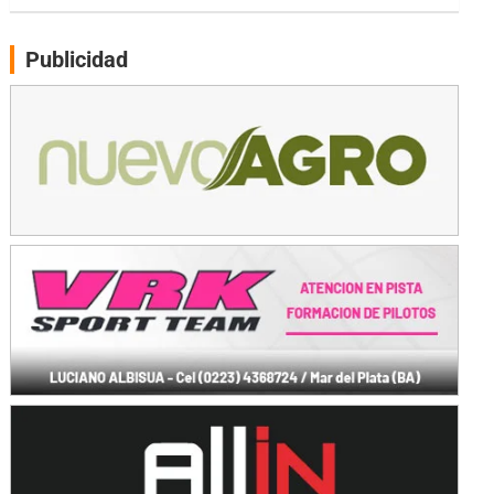
PATAGONICO - F6
Moto Club Reginense (Tierra)
Gral. E. Godoy (Río Negro)
Publicidad
CSK - F7
Juventud Unida (Tierra)
Humboldt (Santa Fe)
NORESTE SANTAFESINO - F6
Ciudad de Avellaneda (Asfalto)
Avellaneda (Santa Fe)
SUR SANTAFESINO - F4
José Samuel Sánchez (Tierra)
Rufino (Santa Fe)
TUCUMANO - F5
Juan Navarro (Asfalto)
El Timbó (Tucumán)
COBERTURA ESPECIAL DE E-KART.COM.AR
08/09-AGO
IAME SERIES ARGENTINA 6