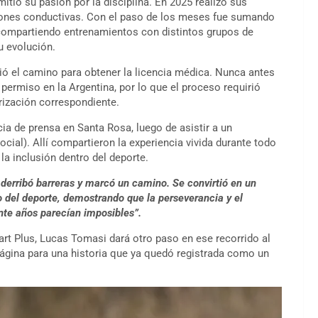
mitió su pasión por la disciplina. En 2025 realizó sus
ciones conductivas. Con el paso de los meses fue sumando
 compartiendo entrenamientos con distintos grupos de
u evolución.
ció el camino para obtener la licencia médica. Nunca antes
ermiso en la Argentina, por lo que el proceso requirió
orización correspondiente.
cia de prensa en Santa Rosa, luego de asistir a un
cial). Allí compartieron la experiencia vivida durante todo
la inclusión dentro del deporte.
derribó barreras y marcó un camino. Se convirtió en un
o del deporte, demostrando que la perseverancia y el
te años parecían imposibles”.
art Plus, Lucas Tomasi dará otro paso en ese recorrido al
página para una historia que ya quedó registrada como un