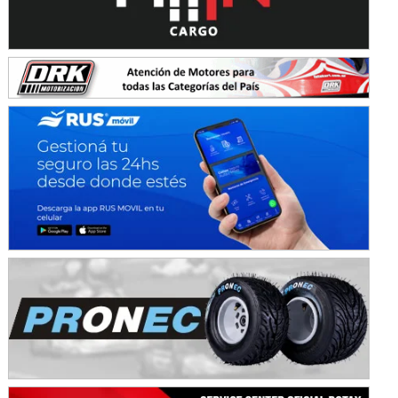
Ramiro Tot (Asfalto)
Baradero (Buenos Aires)
KDO - F6
Ciudad de Trenque Lauquen (Asfalto)
Trenque Lauquen (Buenos Aires)
ENTRERRIANO - F6 (POSTERGADA)
Parque de la Velocidad (Asfalto)
Villaguay (Entre Ríos)
VICTORIENSE - F7
El Cerro (Tierra)
Victoria (Entre Ríos)
PATAGONICO - F6
Moto Club Reginense (Tierra)
Gral. E. Godoy (Río Negro)
CSK - F7
Juventud Unida (Tierra)
Humboldt (Santa Fe)