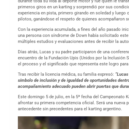
durante toda su vida al deporte motor y fue quien le trans
primeros giros en un karting y sorprendió por sus condi
experiencia en pista, primero girando en soledad y luego
pilotos, ganándose el respeto de quienes acompañaron s
Con la experiencia acumulada, a fines del año pasado ini
una persona con síndrome de Down había solicitado este p
múltiples estudios y evaluaciones antes de recibir la aut
Días atrás, Lucas y su padre participaron de una conferen
encuentro de la Fundación Upis (Unidos por la Inclusión So
el proceso y el significado que representa este logro para 
Tras recibir la licencia médica, su familia expresó:
“Lucas 
símbolo de inclusión y de igualdad de oportunidades dentr
acompañamiento adecuado pueden abrir puertas que duran
Este domingo 5 de julio, en la 5ª fecha del Campeonato K
afrontar su primera competencia oficial. Será una nueva 
antecedente sin precedentes para el karting argentino.