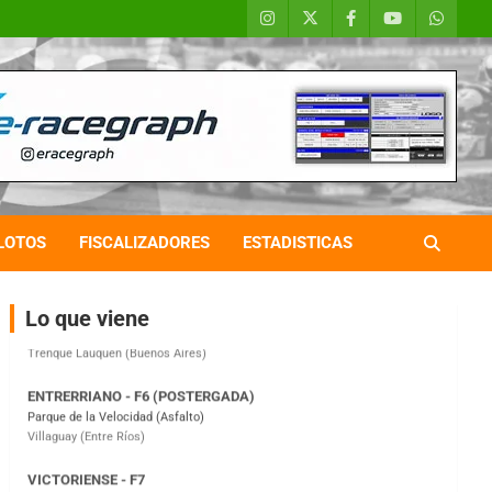
COBERTURA ESPECIAL DE E-KART.COM.AR
08/09-AGO
IAME SERIES ARGENTINA 6
Ramiro Tot (Asfalto)
Baradero (Buenos Aires)
LOTOS
FISCALIZADORES
ESTADISTICAS
KDO - F6
Ciudad de Trenque Lauquen (Asfalto)
Trenque Lauquen (Buenos Aires)
Lo que viene
ENTRERRIANO - F6 (POSTERGADA)
Parque de la Velocidad (Asfalto)
Villaguay (Entre Ríos)
VICTORIENSE - F7
El Cerro (Tierra)
Victoria (Entre Ríos)