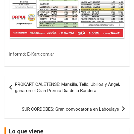
Informó: E-Kart.com.ar
COBERTURA ESPECIAL DE E-KART.COM.AR
08/09-AGO
Navegación
IAME SERIES ARGENTINA 6
PROKART CALETENSE: Mansilla, Tello, Ubillos y Ángel,
de
Ramiro Tot (Asfalto)
ganaron el Gran Premio Día de la Bandera
Baradero (Buenos Aires)
entradas
KDO - F6
SUR CORDOBES: Gran convocatoria en Laboulaye
Ciudad de Trenque Lauquen (Asfalto)
Trenque Lauquen (Buenos Aires)
ENTRERRIANO - F6 (POSTERGADA)
Lo que viene
Parque de la Velocidad (Asfalto)