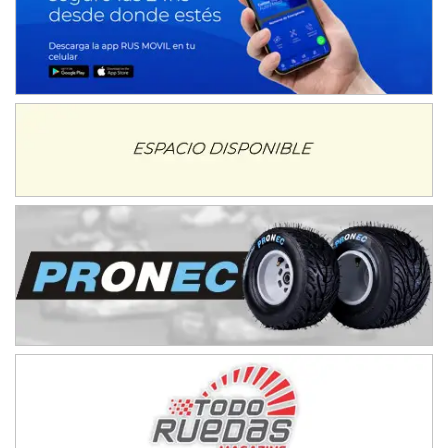
Juan Navarro (Asfalto)
El Timbó (Tucumán)
COBERTURA ESPECIAL DE E-KART.COM.AR
08/09-AGO
IAME SERIES ARGENTINA 6
Ramiro Tot (Asfalto)
Baradero (Buenos Aires)
KDO - F6
Ciudad de Trenque Lauquen (Asfalto)
Trenque Lauquen (Buenos Aires)
ENTRERRIANO - F6 (POSTERGADA)
Parque de la Velocidad (Asfalto)
Villaguay (Entre Ríos)
VICTORIENSE - F7
El Cerro (Tierra)
Victoria (Entre Ríos)
PATAGONICO - F6
Moto Club Reginense (Tierra)