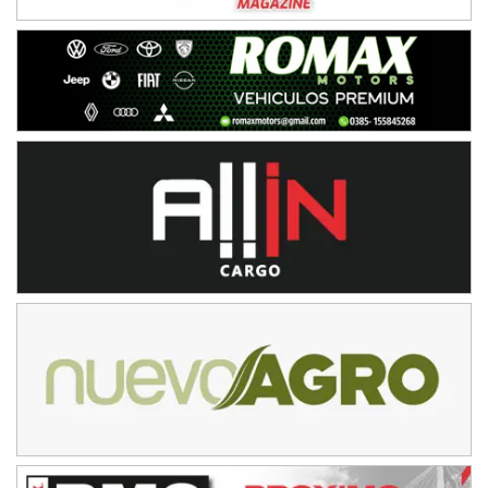
Gral. E. Godoy (Río Negro)
CSK - F7
Juventud Unida (Tierra)
Humboldt (Santa Fe)
NORESTE SANTAFESINO - F6
Ciudad de Avellaneda (Asfalto)
Avellaneda (Santa Fe)
SUR SANTAFESINO - F4
José Samuel Sánchez (Tierra)
Rufino (Santa Fe)
TUCUMANO - F5
Juan Navarro (Asfalto)
El Timbó (Tucumán)