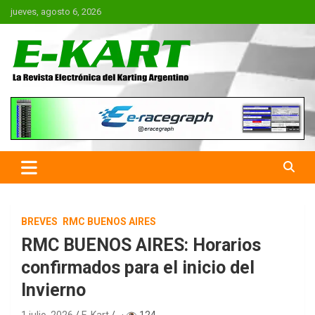
Saltar
jueves, agosto 6, 2026
al
contenido
E-Kart.com.ar | La Revista
Electrónica del Karting en
Argentina
BREVES
RMC BUENOS AIRES
RMC BUENOS AIRES: Horarios
confirmados para el inicio del
Invierno