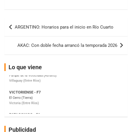
08/09-AGO
IAME SERIES ARGENTINA 6
Ramiro Tot (Asfalto)
Navegación
Baradero (Buenos Aires)
ARGENTINO: Horarios para el inicio en Río Cuarto
de
KDO - F6
entradas
Ciudad de Trenque Lauquen (Asfalto)
AKAC: Con doble fecha arrancó la temporada 2026
Trenque Lauquen (Buenos Aires)
ENTRERRIANO - F6 (POSTERGADA)
Parque de la Velocidad (Asfalto)
Lo que viene
Villaguay (Entre Ríos)
VICTORIENSE - F7
El Cerro (Tierra)
Victoria (Entre Ríos)
PATAGONICO - F6
Moto Club Reginense (Tierra)
Gral. E. Godoy (Río Negro)
CSK - F7
Publicidad
Juventud Unida (Tierra)