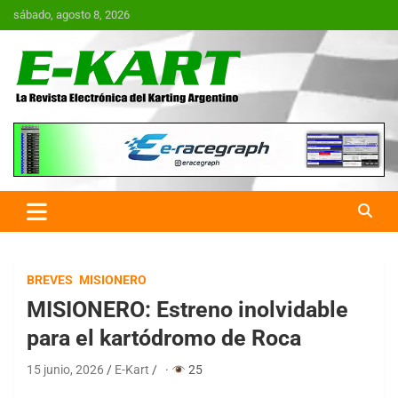
Saltar
sábado, agosto 8, 2026
al
contenido
E-Kart.com.ar | La Revista
Electrónica del Karting en
Argentina
BREVES
MISIONERO
MISIONERO: Estreno inolvidable
para el kartódromo de Roca
15 junio, 2026
E-Kart
·
25