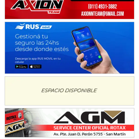
ENTRERRIANO - F6 (POSTERGADA)
Parque de la Velocidad (Asfalto)
Villaguay (Entre Ríos)
VICTORIENSE - F7
El Cerro (Tierra)
Victoria (Entre Ríos)
PATAGONICO - F6
Moto Club Reginense (Tierra)
Gral. E. Godoy (Río Negro)
CSK - F7
Juventud Unida (Tierra)
Humboldt (Santa Fe)
NORESTE SANTAFESINO - F6
Ciudad de Avellaneda (Asfalto)
Avellaneda (Santa Fe)
SUR SANTAFESINO - F4
José Samuel Sánchez (Tierra)