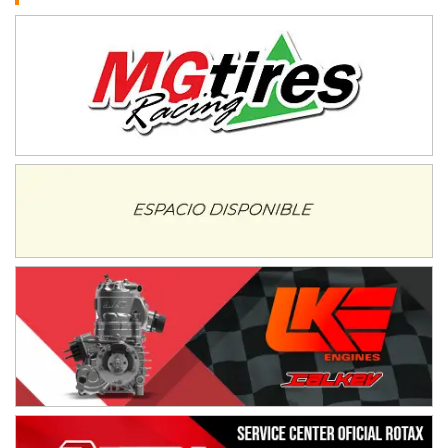
Humboldt (Santa Fe)
NORESTE SANTAFESINO - F6
Ciudad de Avellaneda (Asfalto)
Avellaneda (Santa Fe)
SUR SANTAFESINO - F4
José Samuel Sánchez (Tierra)
Rufino (Santa Fe)
TUCUMANO - F5
Juan Navarro (Asfalto)
El Timbó (Tucumán)
COBERTURA ESPECIAL DE E-KART.COM.AR
08/09-AGO
IAME SERIES ARGENTINA 6
Ramiro Tot (Asfalto)
Baradero (Buenos Aires)
KDO - F6
Ciudad de Trenque Lauquen (Asfalto)
Trenque Lauquen (Buenos Aires)