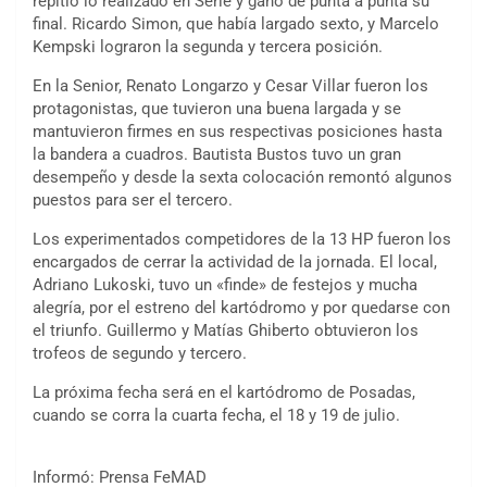
repitió lo realizado en Serie y ganó de punta a punta su
final. Ricardo Simon, que había largado sexto, y Marcelo
Kempski lograron la segunda y tercera posición.
En la Senior, Renato Longarzo y Cesar Villar fueron los
protagonistas, que tuvieron una buena largada y se
mantuvieron firmes en sus respectivas posiciones hasta
la bandera a cuadros. Bautista Bustos tuvo un gran
desempeño y desde la sexta colocación remontó algunos
puestos para ser el tercero.
Los experimentados competidores de la 13 HP fueron los
encargados de cerrar la actividad de la jornada. El local,
Adriano Lukoski, tuvo un «finde» de festejos y mucha
alegría, por el estreno del kartódromo y por quedarse con
el triunfo. Guillermo y Matías Ghiberto obtuvieron los
trofeos de segundo y tercero.
La próxima fecha será en el kartódromo de Posadas,
cuando se corra la cuarta fecha, el 18 y 19 de julio.
Informó: Prensa FeMAD
COBERTURA ESPECIAL DE E-KART.COM.AR