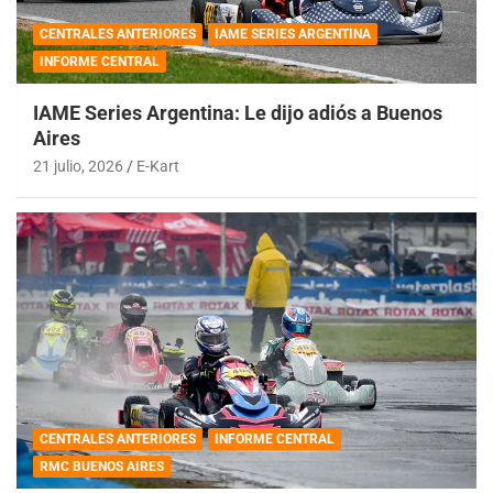
CENTRALES ANTERIORES
IAME SERIES ARGENTINA
INFORME CENTRAL
IAME Series Argentina: Le dijo adiós a Buenos
Aires
21 julio, 2026
E-Kart
CENTRALES ANTERIORES
INFORME CENTRAL
RMC BUENOS AIRES