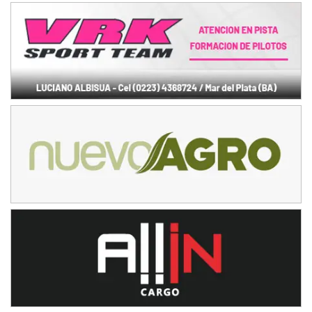
Rufino (Santa Fe)
TUCUMANO - F5
Juan Navarro (Asfalto)
El Timbó (Tucumán)