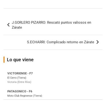
08/09-AGO
IAME SERIES ARGENTINA 6
Ramiro Tot (Asfalto)
Navegación
Baradero (Buenos Aires)
J.GORLERO PIZARRO: Rescató puntos valiosos en
de
Zárate
KDO - F6
entradas
Ciudad de Trenque Lauquen (Asfalto)
Trenque Lauquen (Buenos Aires)
S.ECHARRI: Complicado retorno en Zárate
ENTRERRIANO - F6 (POSTERGADA)
Parque de la Velocidad (Asfalto)
Villaguay (Entre Ríos)
Lo que viene
VICTORIENSE - F7
El Cerro (Tierra)
Victoria (Entre Ríos)
PATAGONICO - F6
Moto Club Reginense (Tierra)
Gral. E. Godoy (Río Negro)
CSK - F7
Juventud Unida (Tierra)