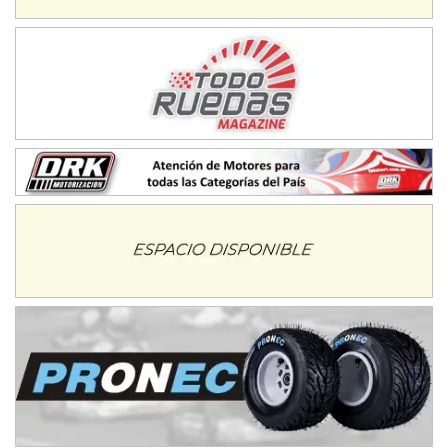
Rufino (Santa Fe)
TUCUMANO - F5
Juan Navarro (Asfalto)
El Timbó (Tucumán)