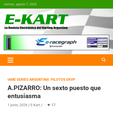
Saltar
viernes, agosto 7, 2026
al
contenido
E-Kart.com.ar | La Revista
Electrónica del Karting en
Argentina
IAME SERIES ARGENTINA
PILOTOS EKVP
A.PIZARRO: Un sexto puesto que
entusiasma
1 junio, 2026
E-Kart
·
17