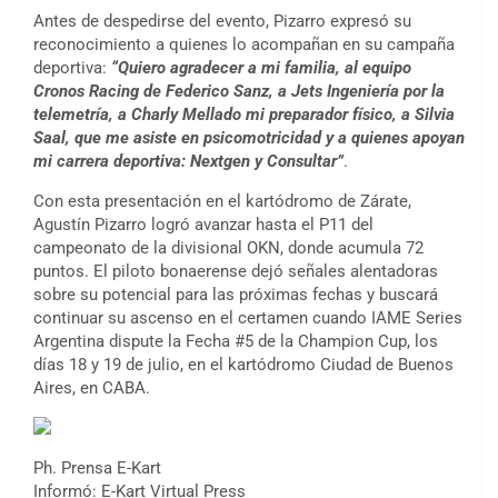
Antes de despedirse del evento, Pizarro expresó su
reconocimiento a quienes lo acompañan en su campaña
deportiva:
“Quiero agradecer a mi familia, al equipo
Cronos Racing de Federico Sanz, a Jets Ingeniería por la
telemetría, a Charly Mellado mi preparador físico, a Silvia
Saal, que me asiste en psicomotricidad y a quienes apoyan
mi carrera deportiva: Nextgen y Consultar”
.
Con esta presentación en el kartódromo de Zárate,
Agustín Pizarro logró avanzar hasta el P11 del
campeonato de la divisional OKN, donde acumula 72
puntos. El piloto bonaerense dejó señales alentadoras
sobre su potencial para las próximas fechas y buscará
continuar su ascenso en el certamen cuando IAME Series
Argentina dispute la Fecha #5 de la Champion Cup, los
días 18 y 19 de julio, en el kartódromo Ciudad de Buenos
Aires, en CABA.
Ph. Prensa E-Kart
COBERTURA ESPECIAL DE E-KART.COM.AR
Informó: E-Kart Virtual Press