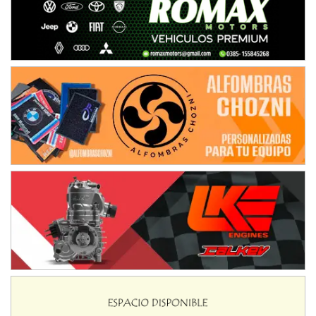
Trenque Lauquen (Buenos Aires)
ENTRERRIANO - F6 (POSTERGADA)
Parque de la Velocidad (Asfalto)
Villaguay (Entre Ríos)
VICTORIENSE - F7
El Cerro (Tierra)
Victoria (Entre Ríos)
PATAGONICO - F6
Moto Club Reginense (Tierra)
Gral. E. Godoy (Río Negro)
CSK - F7
Juventud Unida (Tierra)
Humboldt (Santa Fe)
NORESTE SANTAFESINO - F6
Ciudad de Avellaneda (Asfalto)
Avellaneda (Santa Fe)
SUR SANTAFESINO - F4
José Samuel Sánchez (Tierra)