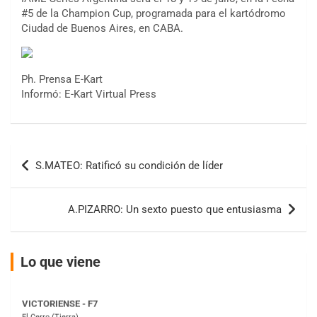
#5 de la Champion Cup, programada para el kartódromo
Ciudad de Buenos Aires, en CABA.
COBERTURA ESPECIAL DE E-KART.COM.AR
Ph. Prensa E-Kart
08/09-AGO
Informó: E-Kart Virtual Press
IAME SERIES ARGENTINA 6
Ramiro Tot (Asfalto)
Baradero (Buenos Aires)
Navegación
S.MATEO: Ratificó su condición de líder
KDO - F6
de
Ciudad de Trenque Lauquen (Asfalto)
entradas
Trenque Lauquen (Buenos Aires)
A.PIZARRO: Un sexto puesto que entusiasma
ENTRERRIANO - F6 (POSTERGADA)
Parque de la Velocidad (Asfalto)
Villaguay (Entre Ríos)
Lo que viene
VICTORIENSE - F7
El Cerro (Tierra)
Victoria (Entre Ríos)