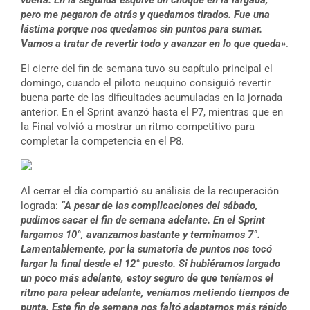
vuelta. En la segunda esquivé un choque en la largada,
pero me pegaron de atrás y quedamos tirados. Fue una
lástima porque nos quedamos sin puntos para sumar.
Vamos a tratar de revertir todo y avanzar en lo que queda»
.
El cierre del fin de semana tuvo su capítulo principal el
domingo, cuando el piloto neuquino consiguió revertir
buena parte de las dificultades acumuladas en la jornada
anterior. En el Sprint avanzó hasta el P7, mientras que en
la Final volvió a mostrar un ritmo competitivo para
completar la competencia en el P8.
Al cerrar el día compartió su análisis de la recuperación
lograda:
“A pesar de las complicaciones del sábado,
pudimos sacar el fin de semana adelante. En el Sprint
largamos 10°, avanzamos bastante y terminamos 7°.
Lamentablemente, por la sumatoria de puntos nos tocó
largar la final desde el 12° puesto. Si hubiéramos largado
un poco más adelante, estoy seguro de que teníamos el
ritmo para pelear adelante, veníamos metiendo tiempos de
punta. Este fin de semana nos faltó adaptarnos más rápido