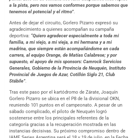
a la pista, pero nos vamos conformes porque sabemos que
tenemos el potencial y el ritmo”
.
Antes de dejar el circuito, Gorlero Pizarro expresó su
agradecimiento a quienes acompañan su campaña
deportiva:
“Quiero agradecer especialmente a toda mi
familia, a mi viejo, a mi vieja, a mi hermana y a mi
madrina, que siempre están acompañándome en cada
carrera, al equipo Orange, de Matías Calabrese; y por
supuesto, el apoyo de mis sponsors: Camrock Servicios
Generales, Gobierno de la Provincia de Neuquén, Instituto
Provincial de Juegos de Azar, Cotillón Siglo 21, Club
Stábile”
.
Tras este paso por el kartódromo de Zárate, Joaquín
Gorlero Pizarro se ubica en el P8 de la divisional OKN,
reuniendo 101 puntos en el campeonato. A pesar de un
sábado complicado, el piloto de Neuquén logró
sostenerse entre los principales referentes de la
categoría gracias a la recuperación mostrada en las
instancias decisivas. Su próximo compromiso dentro de
IAME Series Argentina será el 18 y 19 de julio, en la Fecha