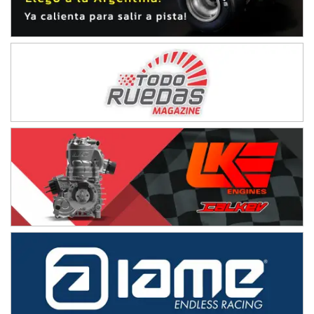
NORESTE SANTAFESINO - F6
Ciudad de Avellaneda (Asfalto)
Avellaneda (Santa Fe)
SUR SANTAFESINO - F4
José Samuel Sánchez (Tierra)
Rufino (Santa Fe)
TUCUMANO - F5
Juan Navarro (Asfalto)
El Timbó (Tucumán)