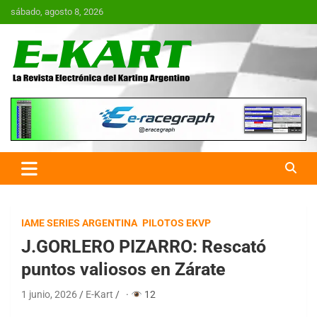
Saltar
sábado, agosto 8, 2026
al
contenido
E-Kart.com.ar | La Revista
Electrónica del Karting en
Argentina
IAME SERIES ARGENTINA
PILOTOS EKVP
J.GORLERO PIZARRO: Rescató
puntos valiosos en Zárate
1 junio, 2026
E-Kart
·
12