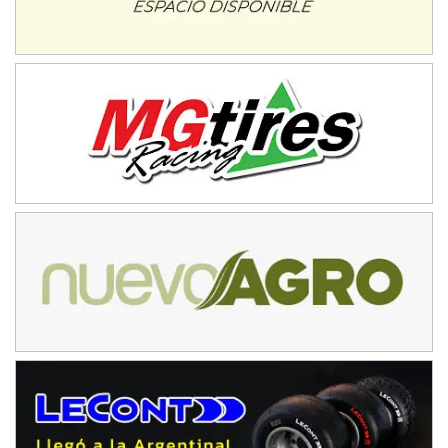
IAME SERIES ARGENTINA 6
Ramiro Tot (Asfalto)
Baradero (Buenos Aires)
KDO - F6
Ciudad de Trenque Lauquen (Asfalto)
Trenque Lauquen (Buenos Aires)
ENTRERRIANO - F6 (POSTERGADA)
Parque de la Velocidad (Asfalto)
Villaguay (Entre Ríos)
VICTORIENSE - F7
El Cerro (Tierra)
Victoria (Entre Ríos)
PATAGONICO - F6
Moto Club Reginense (Tierra)
Gral. E. Godoy (Río Negro)
CSK - F7
Juventud Unida (Tierra)
Humboldt (Santa Fe)