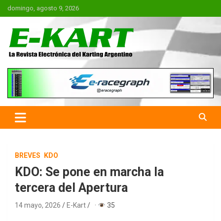
Saltar
domingo, agosto 9, 2026
al
contenido
E-Kart.com.ar | La Revista
Electrónica del Karting en
Argentina
BREVES
KDO
KDO: Se pone en marcha la
tercera del Apertura
14 mayo, 2026
E-Kart
·
35