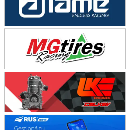
Ramiro Tot (Asfalto)
Baradero (Buenos Aires)
KDO - F6
Ciudad de Trenque Lauquen (Asfalto)
Trenque Lauquen (Buenos Aires)
ENTRERRIANO - F6 (POSTERGADA)
Parque de la Velocidad (Asfalto)
Villaguay (Entre Ríos)
VICTORIENSE - F7
El Cerro (Tierra)
Victoria (Entre Ríos)
PATAGONICO - F6
Moto Club Reginense (Tierra)
Gral. E. Godoy (Río Negro)
CSK - F7
Juventud Unida (Tierra)
Humboldt (Santa Fe)
NORESTE SANTAFESINO - F6