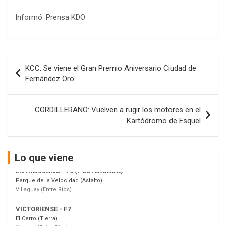
Informó: Prensa KDO
COBERTURA ESPECIAL DE E-KART.COM.AR
08/09-AGO
Navegación
KCC: Se viene el Gran Premio Aniversario Ciudad de
de
IAME SERIES ARGENTINA 6
Fernández Oro
Ramiro Tot (Asfalto)
entradas
Baradero (Buenos Aires)
CORDILLERANO: Vuelven a rugir los motores en el
KDO - F6
Kartódromo de Esquel
Ciudad de Trenque Lauquen (Asfalto)
Trenque Lauquen (Buenos Aires)
ENTRERRIANO - F6 (POSTERGADA)
Lo que viene
Parque de la Velocidad (Asfalto)
Villaguay (Entre Ríos)
VICTORIENSE - F7
El Cerro (Tierra)
Victoria (Entre Ríos)