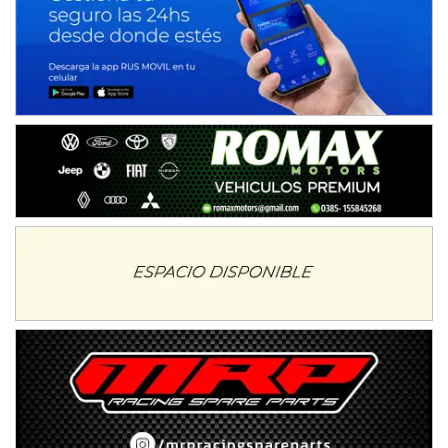
Ciudad de Avellaneda (Asfalto)
Avellaneda (Santa Fe)
SUR SANTAFESINO - F4
José Samuel Sánchez (Tierra)
Rufino (Santa Fe)
TUCUMANO - F5
Juan Navarro (Asfalto)
El Timbó (Tucumán)