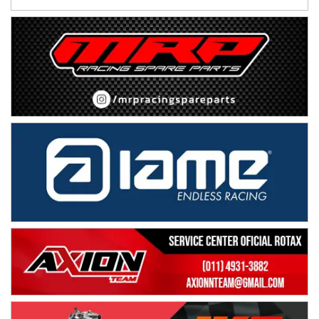
NORESTE SANTAFESINO - F6
Ciudad de Avellaneda (Asfalto)
Avellaneda (Santa Fe)
SUR SANTAFESINO - F4
José Samuel Sánchez (Tierra)
Rufino (Santa Fe)
TUCUMANO - F5
Juan Navarro (Asfalto)
El Timbó (Tucumán)