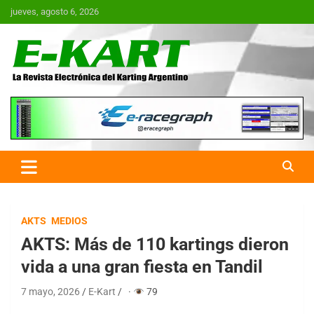
Saltar
jueves, agosto 6, 2026
al
contenido
E-Kart.com.ar | La Revista
Electrónica del Karting en
Argentina
AKTS
MEDIOS
AKTS: Más de 110 kartings dieron
vida a una gran fiesta en Tandil
7 mayo, 2026
E-Kart
·
79