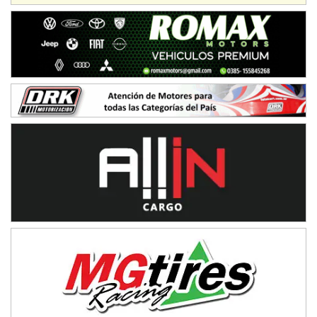
IAME SERIES ARGENTINA 6
Ramiro Tot (Asfalto)
Baradero (Buenos Aires)
KDO - F6
Ciudad de Trenque Lauquen (Asfalto)
Trenque Lauquen (Buenos Aires)
ENTRERRIANO - F6 (POSTERGADA)
Parque de la Velocidad (Asfalto)
Villaguay (Entre Ríos)
VICTORIENSE - F7
El Cerro (Tierra)
Victoria (Entre Ríos)
PATAGONICO - F6
Moto Club Reginense (Tierra)
Gral. E. Godoy (Río Negro)
CSK - F7
Juventud Unida (Tierra)
Humboldt (Santa Fe)