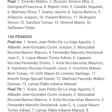
Final:
1. Elverdin Matteo, 2. Ricciuto Smircic Milo, 3.
Darrigrand Francisca, 4. Repetti Uriel, 5. Cataldo Segundo,
6. Martinez Olivia, 7. Suarez Jazmin, 8. Garcia Benicio, 9.
Aldasoro Joaquin, 10. Vialaret Benicio, 11. Rodriguez
Simon, 12. Sanchez Tomas, 13. Stremel Mateo, Sv.
Saffarano Felipe.
150 PESADOS
Final Inv:
1. Arano Juan Pedro-De La Vega Agustin, 2.
Abbadie Jean-Gonzalez Coste Joaquin, 3. Muruzabal
Nicolas-Barresi Marcos, 4. Fernandez Marcelo-Omelaniuk
Juan C., 5. Luque Mauro-Torres Adrian, 6. Lappano
Nicolas-Fernandez Emilio, 7. Avila Nicolas-Islas Mauricio,
8. Hammers Nicolas-Vivarelli Justo, 9. Corchete Matias-
Berti Tomas, 10. Grilli Mauro-Di Lorenzo Santiago, 11.
Knecht Diego-Sproatt Daniel, 12. Martinez Facundo-Walker
Damian, 13. Lamas Pablo-Iribarne Manuel.
Final Tit:
1. Arano Juan Pedro-De La Vega Agustin, 2.
Abbadie Jean-Gonzalez Coste Joaquin, 3. Muruzabal
Nicolas-Barresi Marcos, 4. Avila Nicolas-Islas Mauricio, 5.
Fernandez Marcelo-Omelaniuk Juan C., 6. Luque Mauro-
Torres Adrian, 7. Lamas Pablo-Iribarne Manuel, 8.