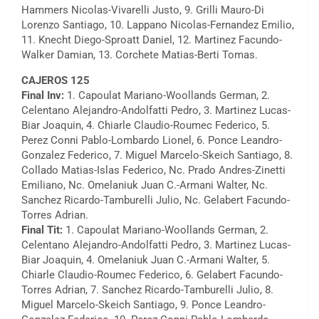
Hammers Nicolas-Vivarelli Justo, 9. Grilli Mauro-Di
Lorenzo Santiago, 10. Lappano Nicolas-Fernandez Emilio,
11. Knecht Diego-Sproatt Daniel, 12. Martinez Facundo-
Walker Damian, 13. Corchete Matias-Berti Tomas.
CAJEROS 125
Final Inv:
1. Capoulat Mariano-Woollands German, 2.
Celentano Alejandro-Andolfatti Pedro, 3. Martinez Lucas-
Biar Joaquin, 4. Chiarle Claudio-Roumec Federico, 5.
Perez Conni Pablo-Lombardo Lionel, 6. Ponce Leandro-
Gonzalez Federico, 7. Miguel Marcelo-Skeich Santiago, 8.
Collado Matias-Islas Federico, Nc. Prado Andres-Zinetti
Emiliano, Nc. Omelaniuk Juan C.-Armani Walter, Nc.
Sanchez Ricardo-Tamburelli Julio, Nc. Gelabert Facundo-
Torres Adrian.
Final Tit:
1. Capoulat Mariano-Woollands German, 2.
Celentano Alejandro-Andolfatti Pedro, 3. Martinez Lucas-
Biar Joaquin, 4. Omelaniuk Juan C.-Armani Walter, 5.
Chiarle Claudio-Roumec Federico, 6. Gelabert Facundo-
Torres Adrian, 7. Sanchez Ricardo-Tamburelli Julio, 8.
Miguel Marcelo-Skeich Santiago, 9. Ponce Leandro-