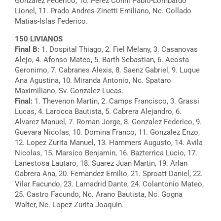
Gonzalez Federico, 10. Perez Conni Pablo-Lombardo
Lionel, 11. Prado Andres-Zinetti Emiliano, Nc. Collado
Matias-Islas Federico.
150 LIVIANOS
Final B:
1. Dospital Thiago, 2. Fiel Melany, 3. Casanovas
Alejo, 4. Afonso Mateo, 5. Barth Sebastian, 6. Acosta
Geronimo, 7. Cabranes Alexis, 8. Saenz Gabriel, 9. Luque
Ana Agustina, 10. Miranda Antonio, Nc. Spataro
Maximiliano, Sv. Gonzalez Lucas.
Final:
1. Thevenon Martin, 2. Camps Francisco, 3. Grassi
Lucas, 4. Larocca Bautista, 5. Cabrera Alejandro, 6.
Alvarez Manuel, 7. Roman Jorge, 8. Gonzalez Federico, 9.
Guevara Nicolas, 10. Domina Franco, 11. Gonzalez Enzo,
12. Lopez Zurita Manuel, 13. Hammers Augusto, 14. Avila
Nicolas, 15. Marsico Benjamin, 16. Bazterrica Lucio, 17.
Lanestosa Lautaro, 18. Suarez Juan Martin, 19. Arlan
Cabrera Ana, 20. Fernandez Emilio, 21. Sproatt Daniel, 22.
Vilar Facundo, 23. Lamadrid Dante, 24. Colantonio Mateo,
25. Castro Facundo, Nc. Arano Bautista, Nc. Gogna
Walter, Nc. Lopez Zurita Joaquin.