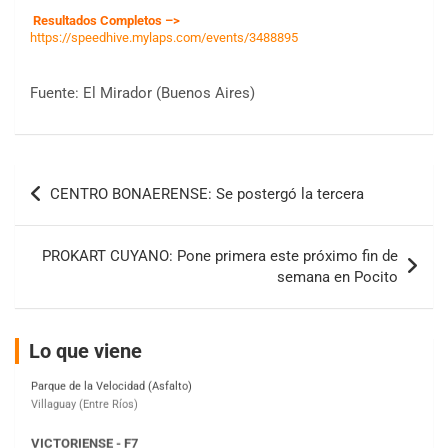
Resultados Completos –>
https://speedhive.mylaps.com/events/3488895
Fuente: El Mirador (Buenos Aires)
COBERTURA ESPECIAL DE E-KART.COM.AR
08/09-AGO
Navegación
IAME SERIES ARGENTINA 6
CENTRO BONAERENSE: Se postergó la tercera
Ramiro Tot (Asfalto)
de
Baradero (Buenos Aires)
entradas
KDO - F6
PROKART CUYANO: Pone primera este próximo fin de
Ciudad de Trenque Lauquen (Asfalto)
semana en Pocito
Trenque Lauquen (Buenos Aires)
ENTRERRIANO - F6 (POSTERGADA)
Lo que viene
Parque de la Velocidad (Asfalto)
Villaguay (Entre Ríos)
VICTORIENSE - F7
El Cerro (Tierra)
Victoria (Entre Ríos)