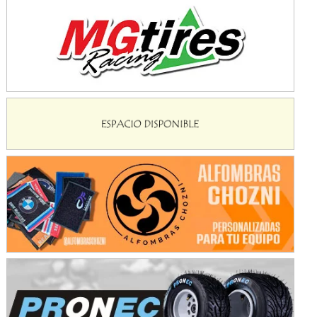
Juventud Unida (Tierra)
Humboldt (Santa Fe)
NORESTE SANTAFESINO - F6
Ciudad de Avellaneda (Asfalto)
Avellaneda (Santa Fe)
SUR SANTAFESINO - F4
José Samuel Sánchez (Tierra)
Rufino (Santa Fe)
TUCUMANO - F5
Juan Navarro (Asfalto)
El Timbó (Tucumán)