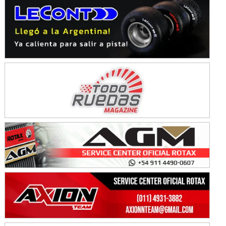
COBERTURA ESPECIAL DE E-KART.COM.AR
08/09-AGO
IAME SERIES ARGENTINA 6
Ramiro Tot (Asfalto)
Baradero (Buenos Aires)
KDO - F6
Ciudad de Trenque Lauquen (Asfalto)
Trenque Lauquen (Buenos Aires)
ENTRERRIANO - F6 (POSTERGADA)
Parque de la Velocidad (Asfalto)
Villaguay (Entre Ríos)
VICTORIENSE - F7
El Cerro (Tierra)
Victoria (Entre Ríos)
PATAGONICO - F6
Moto Club Reginense (Tierra)
Gral. E. Godoy (Río Negro)
CSK - F7