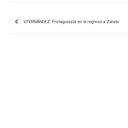
Navegación
V.FERNÁNDEZ: Protagonista en el regreso a Zárate
de
entradas