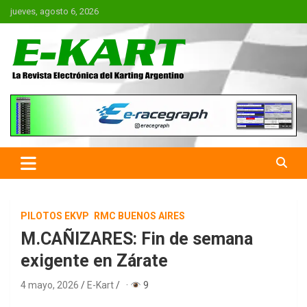
Saltar
jueves, agosto 6, 2026
al
contenido
E-Kart.com.ar | La Revista
Electrónica del Karting en
Argentina
PILOTOS EKVP
RMC BUENOS AIRES
M.CAÑIZARES: Fin de semana
exigente en Zárate
4 mayo, 2026
E-Kart
·
9