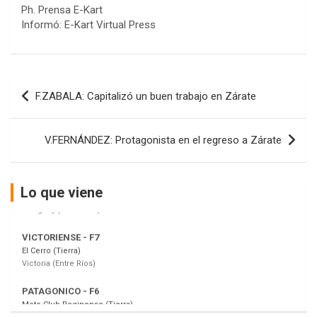
Ph. Prensa E-Kart
COBERTURA ESPECIAL DE E-KART.COM.AR
Informó: E-Kart Virtual Press
08/09-AGO
IAME SERIES ARGENTINA 6
Ramiro Tot (Asfalto)
Baradero (Buenos Aires)
Navegación
F.ZABALA: Capitalizó un buen trabajo en Zárate
de
KDO - F6
Ciudad de Trenque Lauquen (Asfalto)
entradas
Trenque Lauquen (Buenos Aires)
V.FERNÁNDEZ: Protagonista en el regreso a Zárate
ENTRERRIANO - F6 (POSTERGADA)
Parque de la Velocidad (Asfalto)
Villaguay (Entre Ríos)
Lo que viene
VICTORIENSE - F7
El Cerro (Tierra)
Victoria (Entre Ríos)
PATAGONICO - F6
Moto Club Reginense (Tierra)
Gral. E. Godoy (Río Negro)