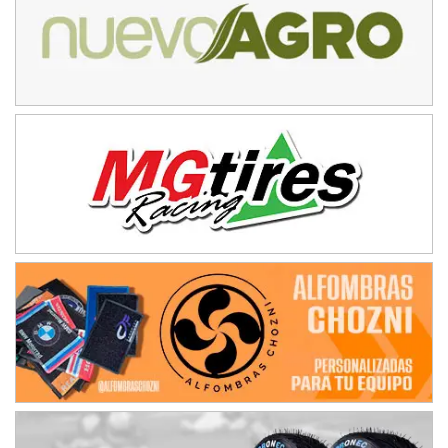
Ciudad de Trenque Lauquen (Asfalto)
Trenque Lauquen (Buenos Aires)
ENTRERRIANO - F6 (POSTERGADA)
Parque de la Velocidad (Asfalto)
Villaguay (Entre Ríos)
VICTORIENSE - F7
El Cerro (Tierra)
Victoria (Entre Ríos)
PATAGONICO - F6
Moto Club Reginense (Tierra)
Gral. E. Godoy (Río Negro)
CSK - F7
Juventud Unida (Tierra)
Humboldt (Santa Fe)
NORESTE SANTAFESINO - F6
Ciudad de Avellaneda (Asfalto)
Avellaneda (Santa Fe)
SUR SANTAFESINO - F4