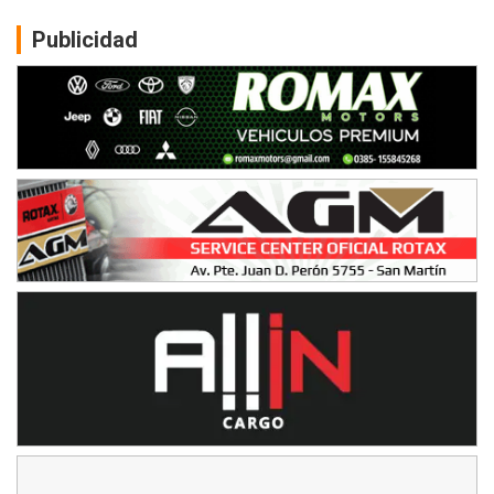
CSK - F7
Juventud Unida (Tierra)
Publicidad
Humboldt (Santa Fe)
NORESTE SANTAFESINO - F6
Ciudad de Avellaneda (Asfalto)
Avellaneda (Santa Fe)
SUR SANTAFESINO - F4
José Samuel Sánchez (Tierra)
Rufino (Santa Fe)
TUCUMANO - F5
Juan Navarro (Asfalto)
El Timbó (Tucumán)
COBERTURA ESPECIAL DE E-KART.COM.AR
08/09-AGO
IAME SERIES ARGENTINA 6
Ramiro Tot (Asfalto)
Baradero (Buenos Aires)
KDO - F6