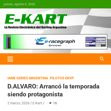
Saltar
jueves, agosto 6, 2026
al
contenido
E-Kart.com.ar | La Revista
Electrónica del Karting en
Argentina
IAME SERIES ARGENTINA
PILOTOS EKVP
D.ALVARO: Arrancó la temporada
siendo protagonista
2 marzo, 2026
E-Kart
·
16