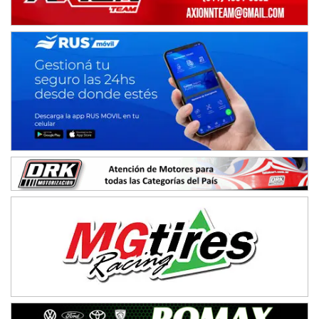
CSK - F7
Juventud Unida (Tierra)
Humboldt (Santa Fe)
NORESTE SANTAFESINO - F6
Ciudad de Avellaneda (Asfalto)
Avellaneda (Santa Fe)
SUR SANTAFESINO - F4
José Samuel Sánchez (Tierra)
Rufino (Santa Fe)
TUCUMANO - F5
Juan Navarro (Asfalto)
El Timbó (Tucumán)