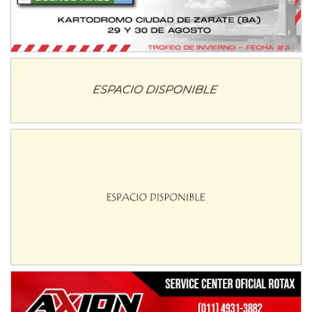
COBERTURA ESPECIAL DE E-KART.COM.AR
08/09-AGO
IAME SERIES ARGENTINA 6
Ramiro Tot (Asfalto)
Baradero (Buenos Aires)
KDO - F6
Ciudad de Trenque Lauquen (Asfalto)
Trenque Lauquen (Buenos Aires)
ENTRERRIANO - F6 (POSTERGADA)
Parque de la Velocidad (Asfalto)
Villaguay (Entre Ríos)
VICTORIENSE - F7
El Cerro (Tierra)
Victoria (Entre Ríos)
PATAGONICO - F6
Moto Club Reginense (Tierra)
Gral. E. Godoy (Río Negro)