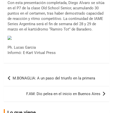
Con esta presentación completada, Diego Alvaro se sitúa
en el P7 de la clase Old School Senior, acumulando 30
puntos en el certamen, tras haber demostrado capacidad
de reacción y ritmo competitivo. La continuidad de IAME
Series Argentina será el fin de semana del 28 y 29 de
marzo en el kartódromo “Ramiro Tot” de Baradero.
Ph. Lucas Garcia
COBERTURA ESPECIAL DE E-KART.COM.AR
Informó: E-Kart Virtual Press
08/09-AGO
IAME SERIES ARGENTINA 6
Ramiro Tot (Asfalto)
Baradero (Buenos Aires)
Navegación
M.BONAGLIA: A un paso del triunfo en la primera
de
KDO - F6
Ciudad de Trenque Lauquen (Asfalto)
entradas
Trenque Lauquen (Buenos Aires)
F.AM: Dio pelea en el inicio en Buenos Aires
ENTRERRIANO - F6 (POSTERGADA)
Parque de la Velocidad (Asfalto)
Villaguay (Entre Ríos)
Lo que viene