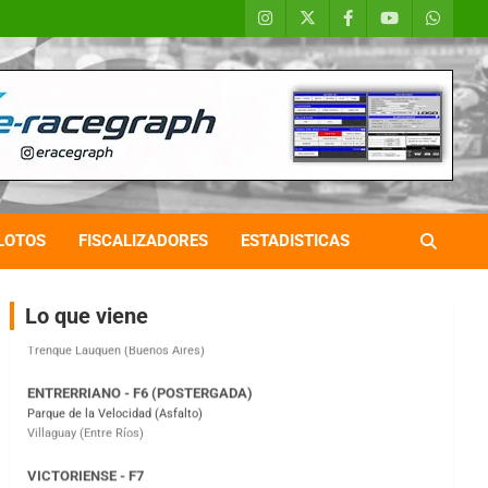
COBERTURA ESPECIAL DE E-KART.COM.AR
08/09-AGO
IAME SERIES ARGENTINA 6
Ramiro Tot (Asfalto)
Baradero (Buenos Aires)
LOTOS
FISCALIZADORES
ESTADISTICAS
KDO - F6
Ciudad de Trenque Lauquen (Asfalto)
Trenque Lauquen (Buenos Aires)
Lo que viene
ENTRERRIANO - F6 (POSTERGADA)
Parque de la Velocidad (Asfalto)
Villaguay (Entre Ríos)
VICTORIENSE - F7
El Cerro (Tierra)
Victoria (Entre Ríos)