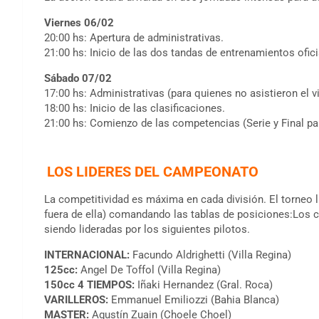
Viernes 06/02
20:00 hs: Apertura de administrativas.
21:00 hs: Inicio de las dos tandas de entrenamientos ofi
Sábado 07/02
17:00 hs: Administrativas (para quienes no asistieron el v
18:00 hs: Inicio de las clasificaciones.
21:00 hs: Comienzo de las competencias (Serie y Final pa
LOS LIDERES DEL CAMPEONATO
La competitividad es máxima en cada división. El torneo l
fuera de ella) comandando las tablas de posiciones:Los c
siendo lideradas por los siguientes pilotos.
INTERNACIONAL:
Facundo Aldrighetti (Villa Regina)
125cc:
Angel De Toffol (Villa Regina)
150cc 4 TIEMPOS:
Iñaki Hernandez (Gral. Roca)
VARILLEROS:
Emmanuel Emiliozzi (Bahia Blanca)
MASTER:
Agustín Zuain (Choele Choel)