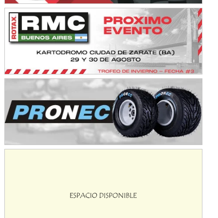
NORESTE SANTAFESINO - F6
Ciudad de Avellaneda (Asfalto)
Avellaneda (Santa Fe)
SUR SANTAFESINO - F4
José Samuel Sánchez (Tierra)
Rufino (Santa Fe)
TUCUMANO - F5
Juan Navarro (Asfalto)
El Timbó (Tucumán)