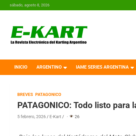
Saltar
sábado, agosto 8, 2026
al
contenido
E-Kart.com.ar | La
Revista Electrónica del
INICIO
ARGENTINO
IAME SERIES ARGENTINA
Karting en Argentina
BREVES
PATAGONICO
PATAGONICO: Todo listo para l
5 febrero, 2026
E-Kart
·
26