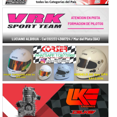
IAME SERIES ARGENTINA 6
Ramiro Tot (Asfalto)
Baradero (Buenos Aires)
KDO - F6
Ciudad de Trenque Lauquen (Asfalto)
Trenque Lauquen (Buenos Aires)
ENTRERRIANO - F6 (POSTERGADA)
Parque de la Velocidad (Asfalto)
Villaguay (Entre Ríos)
VICTORIENSE - F7
El Cerro (Tierra)
Victoria (Entre Ríos)
PATAGONICO - F6
Moto Club Reginense (Tierra)
Gral. E. Godoy (Río Negro)
CSK - F7
Juventud Unida (Tierra)
Humboldt (Santa Fe)