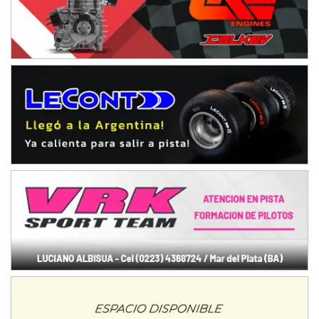
NORESTE SANTAFESINO - F6
Ciudad de Avellaneda (Asfalto)
Avellaneda (Santa Fe)
SUR SANTAFESINO - F4
José Samuel Sánchez (Tierra)
Rufino (Santa Fe)
TUCUMANO - F5
Juan Navarro (Asfalto)
El Timbó (Tucumán)