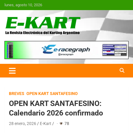
Saltar
lunes, agosto 10, 2026
al
contenido
E-Kart.com.ar | La Revista
Electrónica del Karting en
Argentina
BREVES
OPEN KART SANTAFESINO
OPEN KART SANTAFESINO:
Calendario 2026 confirmado
28 enero, 2026
E-Kart
·
78