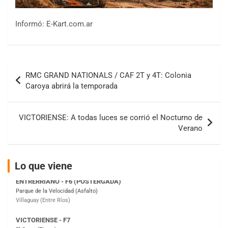
Informó: E-Kart.com.ar
COBERTURA ESPECIAL DE E-KART.COM.AR
Navegación
08/09-AGO
RMC GRAND NATIONALS / CAF 2T y 4T: Colonia
de
IAME SERIES ARGENTINA 6
Caroya abrirá la temporada
Ramiro Tot (Asfalto)
entradas
Baradero (Buenos Aires)
VICTORIENSE: A todas luces se corrió el Nocturno de
KDO - F6
Verano
Ciudad de Trenque Lauquen (Asfalto)
Trenque Lauquen (Buenos Aires)
ENTRERRIANO - F6 (POSTERGADA)
Lo que viene
Parque de la Velocidad (Asfalto)
Villaguay (Entre Ríos)
VICTORIENSE - F7
El Cerro (Tierra)
Victoria (Entre Ríos)