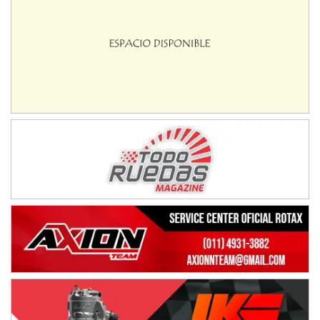
IAME SERIES ARGENTINA 6
Ramiro Tot (Asfalto)
Baradero (Buenos Aires)
KDO - F6
Ciudad de Trenque Lauquen (Asfalto)
Trenque Lauquen (Buenos Aires)
ENTRERRIANO - F6 (POSTERGADA)
Parque de la Velocidad (Asfalto)
Villaguay (Entre Ríos)
VICTORIENSE - F7
El Cerro (Tierra)
Victoria (Entre Ríos)
PATAGONICO - F6
Moto Club Reginense (Tierra)
Gral. E. Godoy (Río Negro)
CSK - F7
Juventud Unida (Tierra)
Humboldt (Santa Fe)