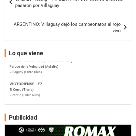
de
IAME SERIES ARGENTINA 6
pasaron por Villaguay
Ramiro Tot (Asfalto)
entradas
Baradero (Buenos Aires)
ARGENTINO: Villaguay dejó los campeonatos al rojo
KDO - F6
vivo
Ciudad de Trenque Lauquen (Asfalto)
Trenque Lauquen (Buenos Aires)
ENTRERRIANO - F6 (POSTERGADA)
Lo que viene
Parque de la Velocidad (Asfalto)
Villaguay (Entre Ríos)
VICTORIENSE - F7
El Cerro (Tierra)
Victoria (Entre Ríos)
PATAGONICO - F6
Moto Club Reginense (Tierra)
Gral. E. Godoy (Río Negro)
Publicidad
CSK - F7
Juventud Unida (Tierra)
Humboldt (Santa Fe)