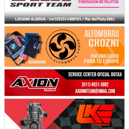
ENTRERRIANO - F6 (POSTERGADA)
Parque de la Velocidad (Asfalto)
Villaguay (Entre Ríos)
VICTORIENSE - F7
El Cerro (Tierra)
Victoria (Entre Ríos)
PATAGONICO - F6
Moto Club Reginense (Tierra)
Gral. E. Godoy (Río Negro)
CSK - F7
Juventud Unida (Tierra)
Humboldt (Santa Fe)
NORESTE SANTAFESINO - F6
Ciudad de Avellaneda (Asfalto)
Avellaneda (Santa Fe)
SUR SANTAFESINO - F4
José Samuel Sánchez (Tierra)
Rufino (Santa Fe)