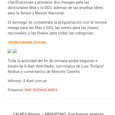
clasificaciones y primeras dos mangas para las
divisionales Max y la DD2, además de las pruebas libres
para la Senior y Master Nacional.
El domingo se completará la programación con la tercera
manga para las Max y DD2, las series para las clases
nacionales, y las finales para todas las categorías.
CRONOGRAMA OFICIAL
Toda la actividad del fin de semana podrá seguirse a
través de E-Kart Web Radio, con relatos de Luis “Polaco”
Nickus y comentarios de Marcelo Casella.
Informó: E-Kart.com.ar
Etiquetas:
RMC BUENOS AIRES
COBERTURA ESPECIAL DE E-KART.COM.AR
Navegación
08/09-AGO
CALKEV Racing – ARGENTINO: Con buenos avances,