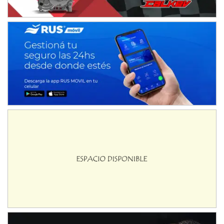
TUCUMANO - F5
Juan Navarro (Asfalto)
El Timbó (Tucumán)