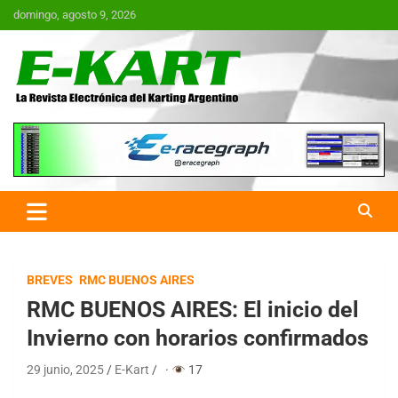
Saltar
domingo, agosto 9, 2026
al
contenido
E-Kart.com.ar | La Revista
Electrónica del Karting en
Argentina
BREVES
RMC BUENOS AIRES
RMC BUENOS AIRES: El inicio del
Invierno con horarios confirmados
29 junio, 2025
E-Kart
·
17