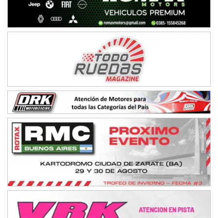
NORESTE SANTAFESINO - F6
Ciudad de Avellaneda (Asfalto)
Avellaneda (Santa Fe)
SUR SANTAFESINO - F4
José Samuel Sánchez (Tierra)
Rufino (Santa Fe)
TUCUMANO - F5
Juan Navarro (Asfalto)
El Timbó (Tucumán)
COBERTURA ESPECIAL DE E-KART.COM.AR
08/09-AGO
IAME SERIES ARGENTINA 6
Ramiro Tot (Asfalto)
Baradero (Buenos Aires)
KDO - F6
Ciudad de Trenque Lauquen (Asfalto)
Trenque Lauquen (Buenos Aires)