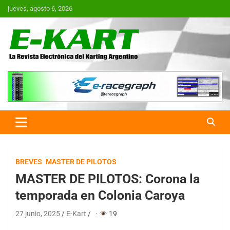
Saltar
jueves, agosto 6, 2026
al
contenido
E-Kart.com.ar | La Revista
Electrónica del Karting en
Argentina
BREVES
MASTER DE PILOTOS
MASTER DE PILOTOS: Corona la
temporada en Colonia Caroya
27 junio, 2025
E-Kart
·
19