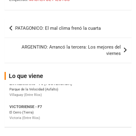
COBERTURA ESPECIAL DE E-KART.COM.AR
08/09-AGO
Navegación
IAME SERIES ARGENTINA 6
PATAGONICO: El mal clima frenó la cuarta
de
Ramiro Tot (Asfalto)
Baradero (Buenos Aires)
entradas
ARGENTINO: Arrancó la tercera: Los mejores del
KDO - F6
viernes
Ciudad de Trenque Lauquen (Asfalto)
Trenque Lauquen (Buenos Aires)
ENTRERRIANO - F6 (POSTERGADA)
Lo que viene
Parque de la Velocidad (Asfalto)
Villaguay (Entre Ríos)
VICTORIENSE - F7
El Cerro (Tierra)
Victoria (Entre Ríos)
PATAGONICO - F6
Moto Club Reginense (Tierra)
Gral. E. Godoy (Río Negro)