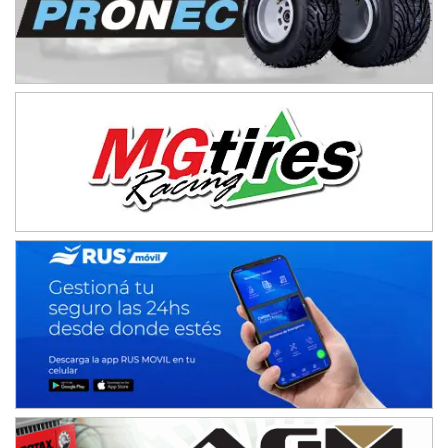
KDO - F6
Ciudad de Trenque Lauquen (Asfalto)
Trenque Lauquen (Buenos Aires)
ENTRERRIANO - F6 (POSTERGADA)
Parque de la Velocidad (Asfalto)
Villaguay (Entre Ríos)
VICTORIENSE - F7
El Cerro (Tierra)
Victoria (Entre Ríos)
PATAGONICO - F6
Moto Club Reginense (Tierra)
Gral. E. Godoy (Río Negro)
CSK - F7
Juventud Unida (Tierra)
Humboldt (Santa Fe)
NORESTE SANTAFESINO - F6
Ciudad de Avellaneda (Asfalto)
Avellaneda (Santa Fe)