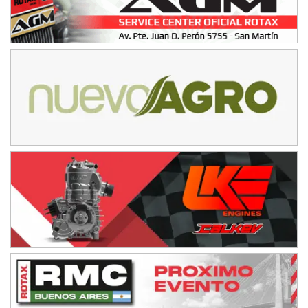
SUR SANTAFESINO - F4
José Samuel Sánchez (Tierra)
Rufino (Santa Fe)
TUCUMANO - F5
Juan Navarro (Asfalto)
El Timbó (Tucumán)