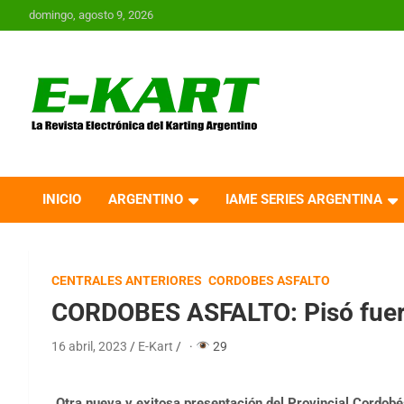
Saltar
domingo, agosto 9, 2026
al
contenido
E-Kart.com.ar | La
Revista Electrónica del
INICIO
ARGENTINO
IAME SERIES ARGENTINA
Karting en Argentina
CENTRALES ANTERIORES
CORDOBES ASFALTO
CORDOBES ASFALTO: Pisó fuert
16 abril, 2023
E-Kart
·
29
Otra nueva y exitosa presentación del Provincial Cordobés