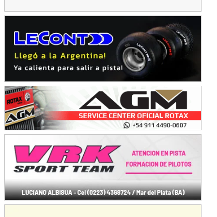
NORESTE SANTAFESINO - F6
Ciudad de Avellaneda (Asfalto)
Avellaneda (Santa Fe)
SUR SANTAFESINO - F4
José Samuel Sánchez (Tierra)
Rufino (Santa Fe)
TUCUMANO - F5
Juan Navarro (Asfalto)
El Timbó (Tucumán)