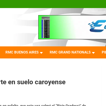
RMC BUENOS AIRES
RMC GRAND NATIONALS
PI
e en suelo caroyense
 en asfalto, que esta vez colmó el “Pirín Gradassi” de