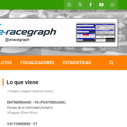
COBERTURA ESPECIAL DE E-KART.COM.AR
08/09-AGO
IAME SERIES ARGENTINA 6
Ramiro Tot (Asfalto)
Baradero (Buenos Aires)
LOTOS
FISCALIZADORES
ESTADISTICAS
KDO - F6
Ciudad de Trenque Lauquen (Asfalto)
Trenque Lauquen (Buenos Aires)
Lo que viene
ENTRERRIANO - F6 (POSTERGADA)
Parque de la Velocidad (Asfalto)
Villaguay (Entre Ríos)
VICTORIENSE - F7
El Cerro (Tierra)
Victoria (Entre Ríos)