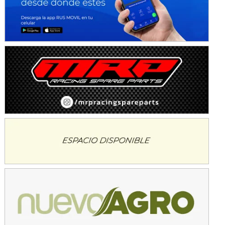
IAME SERIES ARGENTINA 6
Ramiro Tot (Asfalto)
Baradero (Buenos Aires)
KDO - F6
Ciudad de Trenque Lauquen (Asfalto)
Trenque Lauquen (Buenos Aires)
ENTRERRIANO - F6 (POSTERGADA)
Parque de la Velocidad (Asfalto)
Villaguay (Entre Ríos)
VICTORIENSE - F7
El Cerro (Tierra)
Victoria (Entre Ríos)
PATAGONICO - F6
Moto Club Reginense (Tierra)
Gral. E. Godoy (Río Negro)
CSK - F7
Juventud Unida (Tierra)
Humboldt (Santa Fe)