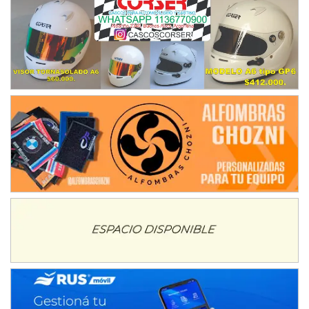
Ramiro Tot (Asfalto)
Baradero (Buenos Aires)
KDO - F6
Ciudad de Trenque Lauquen (Asfalto)
Trenque Lauquen (Buenos Aires)
ENTRERRIANO - F6 (POSTERGADA)
Parque de la Velocidad (Asfalto)
Villaguay (Entre Ríos)
VICTORIENSE - F7
El Cerro (Tierra)
Victoria (Entre Ríos)
PATAGONICO - F6
Moto Club Reginense (Tierra)
Gral. E. Godoy (Río Negro)
CSK - F7
Juventud Unida (Tierra)
Humboldt (Santa Fe)
NORESTE SANTAFESINO - F6