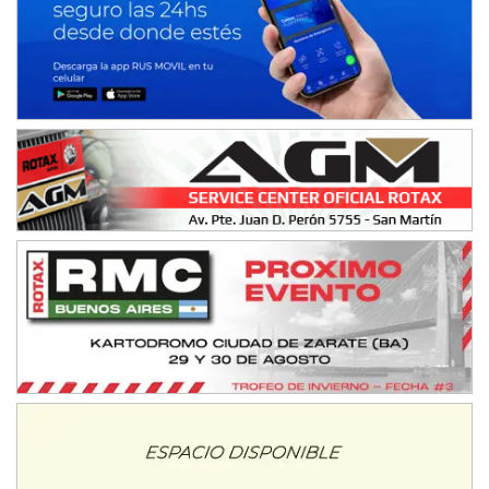
Ciudad de Avellaneda (Asfalto)
Avellaneda (Santa Fe)
SUR SANTAFESINO - F4
José Samuel Sánchez (Tierra)
Rufino (Santa Fe)
TUCUMANO - F5
Juan Navarro (Asfalto)
El Timbó (Tucumán)