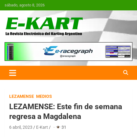
Saltar
sábado, agosto 8, 2026
al
contenido
E-Kart.com.ar | La Revista
Electrónica del Karting en
Argentina
LEZAMENSE
MEDIOS
LEZAMENSE: Este fin de semana
regresa a Magdalena
6 abril, 2023
E-Kart
·
31