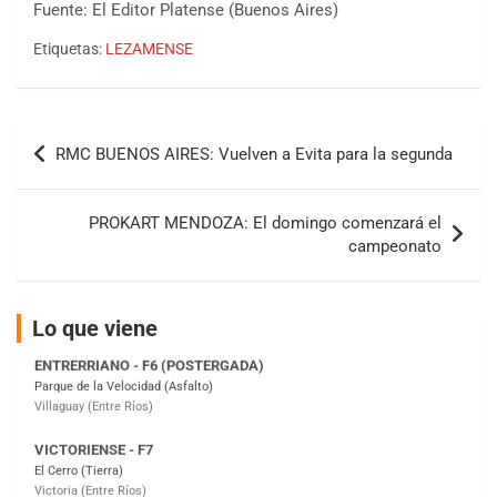
Fuente: El Editor Platense (Buenos Aires)
Etiquetas:
LEZAMENSE
COBERTURA ESPECIAL DE E-KART.COM.AR
08/09-AGO
Navegación
RMC BUENOS AIRES: Vuelven a Evita para la segunda
IAME SERIES ARGENTINA 6
de
Ramiro Tot (Asfalto)
entradas
Baradero (Buenos Aires)
PROKART MENDOZA: El domingo comenzará el
KDO - F6
campeonato
Ciudad de Trenque Lauquen (Asfalto)
Trenque Lauquen (Buenos Aires)
Lo que viene
ENTRERRIANO - F6 (POSTERGADA)
Parque de la Velocidad (Asfalto)
Villaguay (Entre Ríos)
VICTORIENSE - F7
El Cerro (Tierra)
Victoria (Entre Ríos)