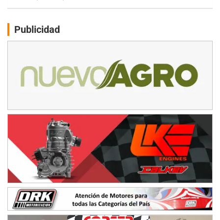
PATAGONICO - F6
Moto Club Reginense (Tierra)
Gral. E. Godoy (Río Negro)
Publicidad
CSK - F7
Juventud Unida (Tierra)
Humboldt (Santa Fe)
NORESTE SANTAFESINO - F6
Ciudad de Avellaneda (Asfalto)
Avellaneda (Santa Fe)
SUR SANTAFESINO - F4
José Samuel Sánchez (Tierra)
Rufino (Santa Fe)
TUCUMANO - F5
Juan Navarro (Asfalto)
El Timbó (Tucumán)
COBERTURA ESPECIAL DE E-KART.COM.AR
08/09-AGO
IAME SERIES ARGENTINA 6