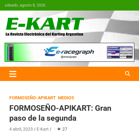
Saltar
sábado, agosto 8, 2026
al
contenido
E-Kart.com.ar | La Revista
Electrónica del Karting en
Argentina
FORMOSEÑO-APIKART
MEDIOS
FORMOSEÑO-APIKART: Gran
paso de la segunda
4 abril, 2023
E-Kart
·
27