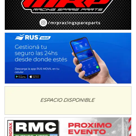
TUCUMANO - F5
Juan Navarro (Asfalto)
El Timbó (Tucumán)