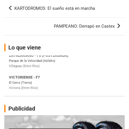
IAME SERIES ARGENTINA 6
Navegación
Ramiro Tot (Asfalto)
KARTODROMOS: El sueño está en marcha
de
Baradero (Buenos Aires)
entradas
KDO - F6
PAMPEANO: Derrapó en Castex
Ciudad de Trenque Lauquen (Asfalto)
Trenque Lauquen (Buenos Aires)
ENTRERRIANO - F6 (POSTERGADA)
Lo que viene
Parque de la Velocidad (Asfalto)
Villaguay (Entre Ríos)
VICTORIENSE - F7
El Cerro (Tierra)
Victoria (Entre Ríos)
PATAGONICO - F6
Moto Club Reginense (Tierra)
Gral. E. Godoy (Río Negro)
Publicidad
CSK - F7
Juventud Unida (Tierra)
Humboldt (Santa Fe)