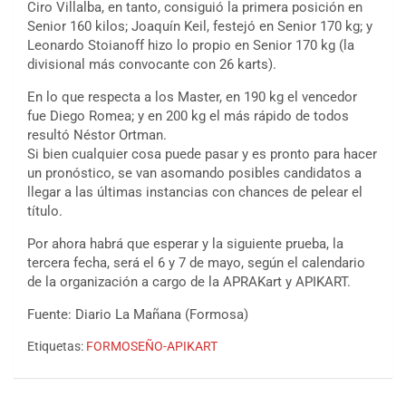
Ciro Villalba, en tanto, consiguió la primera posición en
Senior 160 kilos; Joaquín Keil, festejó en Senior 170 kg; y
Leonardo Stoianoff hizo lo propio en Senior 170 kg (la
divisional más convocante con 26 karts).
En lo que respecta a los Master, en 190 kg el vencedor
fue Diego Romea; y en 200 kg el más rápido de todos
resultó Néstor Ortman.
Si bien cualquier cosa puede pasar y es pronto para hacer
un pronóstico, se van asomando posibles candidatos a
llegar a las últimas instancias con chances de pelear el
título.
Por ahora habrá que esperar y la siguiente prueba, la
tercera fecha, será el 6 y 7 de mayo, según el calendario
de la organización a cargo de la APRAKart y APIKART.
Fuente: Diario La Mañana (Formosa)
Etiquetas:
FORMOSEÑO-APIKART
COBERTURA ESPECIAL DE E-KART.COM.AR
08/09-AGO