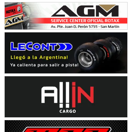
Parque de la Velocidad (Asfalto)
Villaguay (Entre Ríos)
VICTORIENSE - F7
El Cerro (Tierra)
Victoria (Entre Ríos)
PATAGONICO - F6
Moto Club Reginense (Tierra)
Gral. E. Godoy (Río Negro)
CSK - F7
Juventud Unida (Tierra)
Humboldt (Santa Fe)
NORESTE SANTAFESINO - F6
Ciudad de Avellaneda (Asfalto)
Avellaneda (Santa Fe)
SUR SANTAFESINO - F4
José Samuel Sánchez (Tierra)
Rufino (Santa Fe)