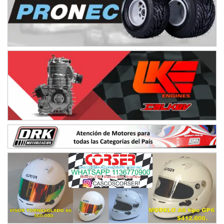
NORESTE SANTAFESINO - F6
Ciudad de Avellaneda (Asfalto)
Avellaneda (Santa Fe)
SUR SANTAFESINO - F4
José Samuel Sánchez (Tierra)
Rufino (Santa Fe)
TUCUMANO - F5
Juan Navarro (Asfalto)
El Timbó (Tucumán)
COBERTURA ESPECIAL DE E-KART.COM.AR
08/09-AGO
IAME SERIES ARGENTINA 6
Ramiro Tot (Asfalto)
Baradero (Buenos Aires)
KDO - F6
Ciudad de Trenque Lauquen (Asfalto)
Trenque Lauquen (Buenos Aires)
ENTRERRIANO - F6 (POSTERGADA)