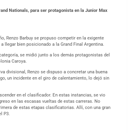
rand Nationals, para ser protagonista en la Junior Max
ño, Renzo Barbuy se propuso competir en la exigente
a llegar bien posicionado a la Grand Final Argentina.
ategoría, se midió junto a los demás protagonistas del
olonia Caroya.
va divisional, Renzo se dispuso a concretar una buena
go, un incidente en el giro de calentamiento, lo dejó sin
cender en el clasificador. En estas instancias, se vio
greso en las escasas vueltas de estas carreras. No
rimera de estas etapas clasificatorias. Allí, con una gran
el P3.