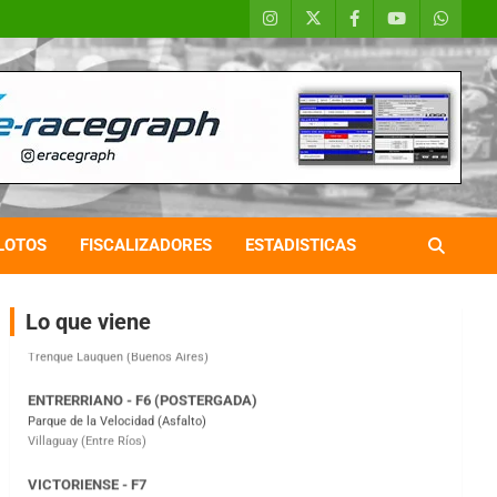
COBERTURA ESPECIAL DE E-KART.COM.AR
08/09-AGO
IAME SERIES ARGENTINA 6
Ramiro Tot (Asfalto)
Baradero (Buenos Aires)
LOTOS
FISCALIZADORES
ESTADISTICAS
KDO - F6
Ciudad de Trenque Lauquen (Asfalto)
Trenque Lauquen (Buenos Aires)
Lo que viene
ENTRERRIANO - F6 (POSTERGADA)
Parque de la Velocidad (Asfalto)
Villaguay (Entre Ríos)
VICTORIENSE - F7
El Cerro (Tierra)
Victoria (Entre Ríos)