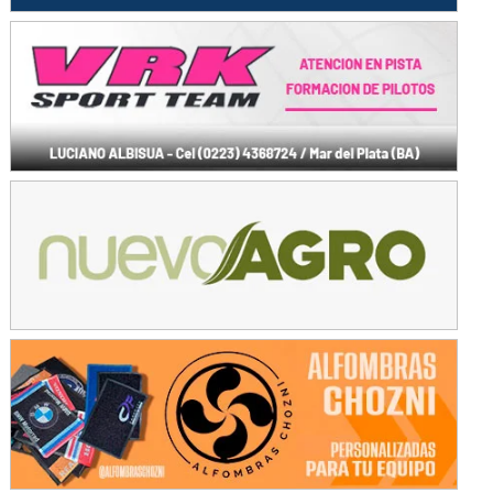
IAME SERIES ARGENTINA 6
Ramiro Tot (Asfalto)
Baradero (Buenos Aires)
KDO - F6
Ciudad de Trenque Lauquen (Asfalto)
Trenque Lauquen (Buenos Aires)
ENTRERRIANO - F6 (POSTERGADA)
Parque de la Velocidad (Asfalto)
Villaguay (Entre Ríos)
VICTORIENSE - F7
El Cerro (Tierra)
Victoria (Entre Ríos)
PATAGONICO - F6
Moto Club Reginense (Tierra)
Gral. E. Godoy (Río Negro)
CSK - F7
Juventud Unida (Tierra)
Humboldt (Santa Fe)