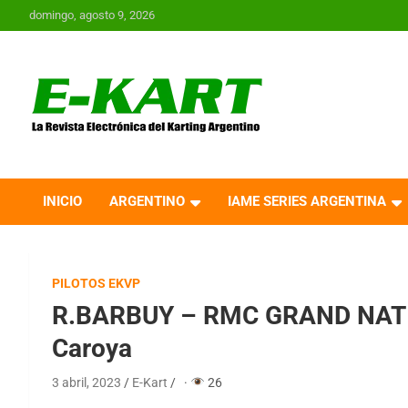
Saltar
domingo, agosto 9, 2026
al
contenido
E-Kart.com.ar | La
Revista Electrónica del
INICIO
ARGENTINO
IAME SERIES ARGENTINA
Karting en Argentina
PILOTOS EKVP
R.BARBUY – RMC GRAND NATIO
Caroya
3 abril, 2023
E-Kart
·
26