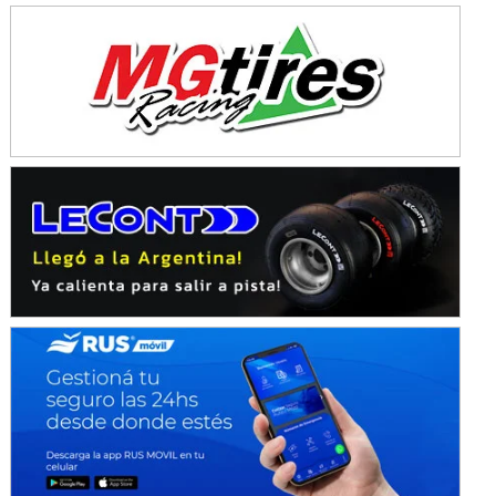
NORESTE SANTAFESINO - F6
Ciudad de Avellaneda (Asfalto)
Avellaneda (Santa Fe)
SUR SANTAFESINO - F4
José Samuel Sánchez (Tierra)
Rufino (Santa Fe)
TUCUMANO - F5
Juan Navarro (Asfalto)
El Timbó (Tucumán)