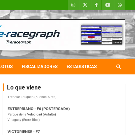
COBERTURA ESPECIAL DE E-KART.COM.AR
08/09-AGO
IAME SERIES ARGENTINA 6
Ramiro Tot (Asfalto)
Baradero (Buenos Aires)
LOTOS
FISCALIZADORES
ESTADISTICAS
KDO - F6
Ciudad de Trenque Lauquen (Asfalto)
Trenque Lauquen (Buenos Aires)
Lo que viene
ENTRERRIANO - F6 (POSTERGADA)
Parque de la Velocidad (Asfalto)
Villaguay (Entre Ríos)
VICTORIENSE - F7
El Cerro (Tierra)
Victoria (Entre Ríos)