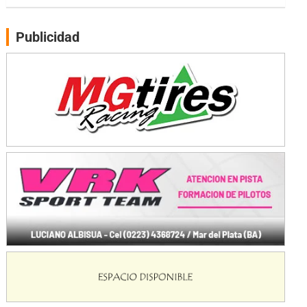
PATAGONICO - F6
Moto Club Reginense (Tierra)
Publicidad
Gral. E. Godoy (Río Negro)
CSK - F7
Juventud Unida (Tierra)
Humboldt (Santa Fe)
NORESTE SANTAFESINO - F6
Ciudad de Avellaneda (Asfalto)
Avellaneda (Santa Fe)
SUR SANTAFESINO - F4
José Samuel Sánchez (Tierra)
Rufino (Santa Fe)
TUCUMANO - F5
Juan Navarro (Asfalto)
El Timbó (Tucumán)
COBERTURA ESPECIAL DE E-KART.COM.AR
08/09-AGO