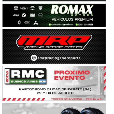
NORESTE SANTAFESINO - F6
Ciudad de Avellaneda (Asfalto)
Avellaneda (Santa Fe)
SUR SANTAFESINO - F4
José Samuel Sánchez (Tierra)
Rufino (Santa Fe)
TUCUMANO - F5
Juan Navarro (Asfalto)
El Timbó (Tucumán)