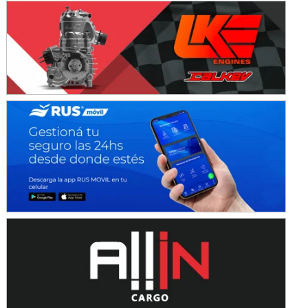
IAME SERIES ARGENTINA 6
Ramiro Tot (Asfalto)
Baradero (Buenos Aires)
KDO - F6
Ciudad de Trenque Lauquen (Asfalto)
Trenque Lauquen (Buenos Aires)
ENTRERRIANO - F6 (POSTERGADA)
Parque de la Velocidad (Asfalto)
Villaguay (Entre Ríos)
VICTORIENSE - F7
El Cerro (Tierra)
Victoria (Entre Ríos)
PATAGONICO - F6
Moto Club Reginense (Tierra)
Gral. E. Godoy (Río Negro)
CSK - F7
Juventud Unida (Tierra)
Humboldt (Santa Fe)