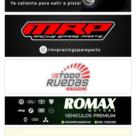
Ramiro Tot (Asfalto)
Baradero (Buenos Aires)
KDO - F6
Ciudad de Trenque Lauquen (Asfalto)
Trenque Lauquen (Buenos Aires)
ENTRERRIANO - F6 (POSTERGADA)
Parque de la Velocidad (Asfalto)
Villaguay (Entre Ríos)
VICTORIENSE - F7
El Cerro (Tierra)
Victoria (Entre Ríos)
PATAGONICO - F6
Moto Club Reginense (Tierra)
Gral. E. Godoy (Río Negro)
CSK - F7
Juventud Unida (Tierra)
Humboldt (Santa Fe)
NORESTE SANTAFESINO - F6