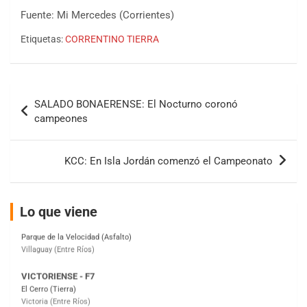
Fuente: Mi Mercedes (Corrientes)
Etiquetas:
CORRENTINO TIERRA
COBERTURA ESPECIAL DE E-KART.COM.AR
08/09-AGO
Navegación
IAME SERIES ARGENTINA 6
SALADO BONAERENSE: El Nocturno coronó
de
Ramiro Tot (Asfalto)
campeones
Baradero (Buenos Aires)
entradas
KDO - F6
KCC: En Isla Jordán comenzó el Campeonato
Ciudad de Trenque Lauquen (Asfalto)
Trenque Lauquen (Buenos Aires)
ENTRERRIANO - F6 (POSTERGADA)
Lo que viene
Parque de la Velocidad (Asfalto)
Villaguay (Entre Ríos)
VICTORIENSE - F7
El Cerro (Tierra)
Victoria (Entre Ríos)
PATAGONICO - F6