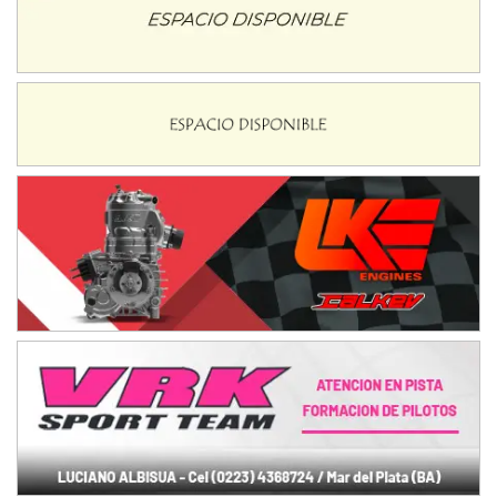
Ciudad de Avellaneda (Asfalto)
Avellaneda (Santa Fe)
SUR SANTAFESINO - F4
José Samuel Sánchez (Tierra)
Rufino (Santa Fe)
TUCUMANO - F5
Juan Navarro (Asfalto)
El Timbó (Tucumán)