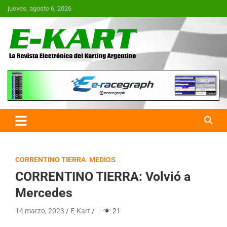
Saltar
jueves, agosto 6, 2026
al
contenido
E-Kart.com.ar | La Revista
Electrónica del Karting en
Argentina
CORRENTINO TIERRA
MEDIOS
CORRENTINO TIERRA: Volvió a
Mercedes
14 marzo, 2023
E-Kart
·
21