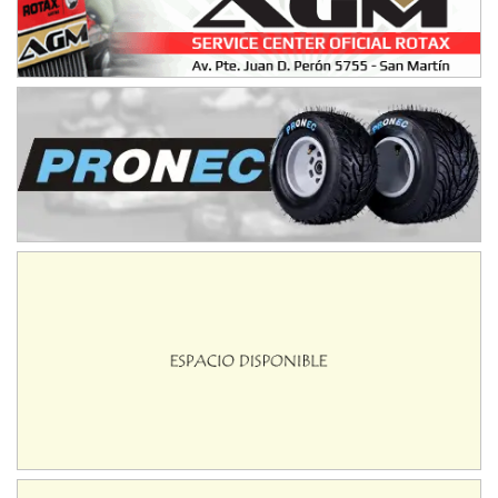
COBERTURA ESPECIAL DE E-KART.COM.AR
08/09-AGO
IAME SERIES ARGENTINA 6
Ramiro Tot (Asfalto)
Baradero (Buenos Aires)
KDO - F6
Ciudad de Trenque Lauquen (Asfalto)
Trenque Lauquen (Buenos Aires)
ENTRERRIANO - F6 (POSTERGADA)
Parque de la Velocidad (Asfalto)
Villaguay (Entre Ríos)
VICTORIENSE - F7
El Cerro (Tierra)
Victoria (Entre Ríos)
PATAGONICO - F6
Moto Club Reginense (Tierra)
Gral. E. Godoy (Río Negro)
CSK - F7