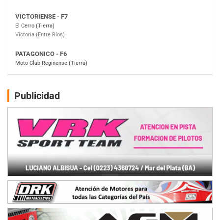
El Cerro (Tierra)
Victoria (Entre Ríos)
PATAGONICO - F6
Moto Club Reginense (Tierra)
Gral. E. Godoy (Río Negro)
CSK - F7
Juventud Unida (Tierra)
Humboldt (Santa Fe)
Publicidad
NORESTE SANTAFESINO - F6
Ciudad de Avellaneda (Asfalto)
Avellaneda (Santa Fe)
SUR SANTAFESINO - F4
José Samuel Sánchez (Tierra)
Rufino (Santa Fe)
TUCUMANO - F5
Juan Navarro (Asfalto)
El Timbó (Tucumán)