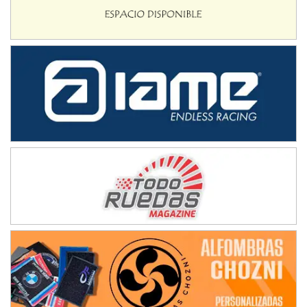
Juventud Unida (Tierra)
Humboldt (Santa Fe)
NORESTE SANTAFESINO - F6
Ciudad de Avellaneda (Asfalto)
Avellaneda (Santa Fe)
SUR SANTAFESINO - F4
José Samuel Sánchez (Tierra)
Rufino (Santa Fe)
TUCUMANO - F5
Juan Navarro (Asfalto)
El Timbó (Tucumán)