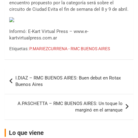
encuentro propuesto por la categoría será sobre el
circuito de Ciudad Evita el fin de semana del 8 y 9 de abril.
Informó: E-Kart Virtual Press – www.e-
kartvirtualpress.com.ar
Etiquetas:
P.MARIEZCURRENA - RMC BUENOS AIRES
COBERTURA ESPECIAL DE E-KART.COM.AR
08/09-AGO
IAME SERIES ARGENTINA 6
Navegación
Ramiro Tot (Asfalto)
Baradero (Buenos Aires)
I.DIAZ – RMC BUENOS AIRES: Buen debut en Rotax
de
Buenos Aires
KDO - F6
entradas
Ciudad de Trenque Lauquen (Asfalto)
Trenque Lauquen (Buenos Aires)
A.PASCHETTA – RMC BUENOS AIRES: Un toque lo
marginó en el arranque
ENTRERRIANO - F6 (POSTERGADA)
Parque de la Velocidad (Asfalto)
Villaguay (Entre Ríos)
Lo que viene
VICTORIENSE - F7