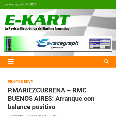
Saltar
jueves, agosto 6, 2026
al
contenido
E-Kart.com.ar | La Revista
Electrónica del Karting en
Argentina
PILOTOS EKVP
P.MARIEZCURRENA – RMC
BUENOS AIRES: Arranque con
balance positivo