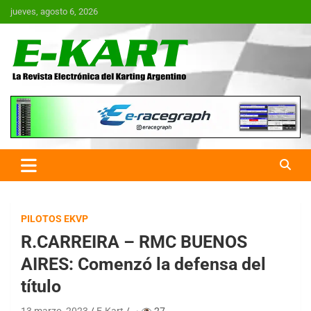
Saltar
jueves, agosto 6, 2026
al
contenido
E-Kart.com.ar | La Revista
Electrónica del Karting en
Argentina
PILOTOS EKVP
R.CARREIRA – RMC BUENOS
AIRES: Comenzó la defensa del
título