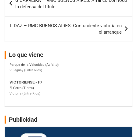
G.CARREIRA – RMC BUENOS AIRES: Arrancó con todo
IAME SERIES ARGENTINA 6
de
la defensa del título
Ramiro Tot (Asfalto)
entradas
Baradero (Buenos Aires)
KDO - F6
L.DAZ – RMC BUENOS AIRES: Contundente victoria en
Ciudad de Trenque Lauquen (Asfalto)
el arranque
Trenque Lauquen (Buenos Aires)
ENTRERRIANO - F6 (POSTERGADA)
Lo que viene
Parque de la Velocidad (Asfalto)
Villaguay (Entre Ríos)
VICTORIENSE - F7
El Cerro (Tierra)
Victoria (Entre Ríos)
PATAGONICO - F6
Moto Club Reginense (Tierra)
Gral. E. Godoy (Río Negro)
CSK - F7
Publicidad
Juventud Unida (Tierra)
Humboldt (Santa Fe)