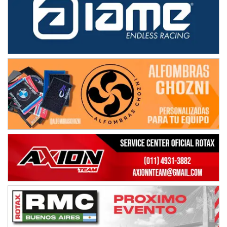
NORESTE SANTAFESINO - F6
Ciudad de Avellaneda (Asfalto)
Avellaneda (Santa Fe)
SUR SANTAFESINO - F4
José Samuel Sánchez (Tierra)
Rufino (Santa Fe)
TUCUMANO - F5
Juan Navarro (Asfalto)
El Timbó (Tucumán)
COBERTURA ESPECIAL DE E-KART.COM.AR
08/09-AGO
IAME SERIES ARGENTINA 6
Ramiro Tot (Asfalto)
Baradero (Buenos Aires)
KDO - F6
Ciudad de Trenque Lauquen (Asfalto)
Trenque Lauquen (Buenos Aires)
ENTRERRIANO - F6 (POSTERGADA)