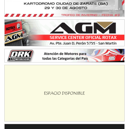
Parque de la Velocidad (Asfalto)
Villaguay (Entre Ríos)
VICTORIENSE - F7
El Cerro (Tierra)
Victoria (Entre Ríos)
PATAGONICO - F6
Moto Club Reginense (Tierra)
Gral. E. Godoy (Río Negro)
CSK - F7
Juventud Unida (Tierra)
Humboldt (Santa Fe)
NORESTE SANTAFESINO - F6
Ciudad de Avellaneda (Asfalto)
Avellaneda (Santa Fe)
SUR SANTAFESINO - F4
José Samuel Sánchez (Tierra)
Rufino (Santa Fe)