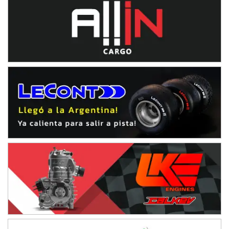
TUCUMANO - F5
Juan Navarro (Asfalto)
El Timbó (Tucumán)