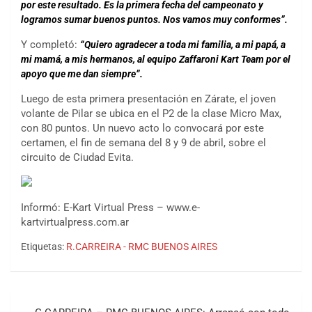
por este resultado. Es la primera fecha del campeonato y
logramos sumar buenos puntos. Nos vamos muy conformes”.
Y completó:
“Quiero agradecer a toda mi familia, a mi papá, a
mi mamá, a mis hermanos, al equipo Zaffaroni Kart Team por el
apoyo que me dan siempre”.
Luego de esta primera presentación en Zárate, el joven
volante de Pilar se ubica en el P2 de la clase Micro Max,
con 80 puntos. Un nuevo acto lo convocará por este
certamen, el fin de semana del 8 y 9 de abril, sobre el
circuito de Ciudad Evita.
Informó: E-Kart Virtual Press – www.e-
kartvirtualpress.com.ar
Etiquetas:
R.CARREIRA - RMC BUENOS AIRES
COBERTURA ESPECIAL DE E-KART.COM.AR
08/09-AGO
Navegación