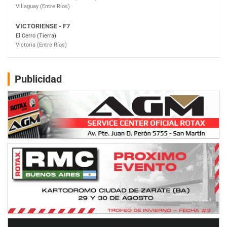
VICTORIENSE - F7
El Cerro (Tierra)
Victoria (Entre Ríos)
PATAGONICO - F6
Moto Club Reginense (Tierra)
Gral. E. Godoy (Río Negro)
Publicidad
CSK - F7
Juventud Unida (Tierra)
Humboldt (Santa Fe)
NORESTE SANTAFESINO - F6
Ciudad de Avellaneda (Asfalto)
Avellaneda (Santa Fe)
SUR SANTAFESINO - F4
José Samuel Sánchez (Tierra)
Rufino (Santa Fe)
TUCUMANO - F5
Juan Navarro (Asfalto)
El Timbó (Tucumán)