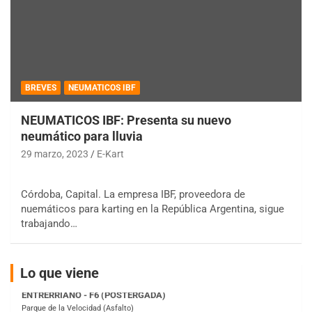
BREVES
NEUMATICOS IBF
NEUMATICOS IBF: Presenta su nuevo
COBERTURA ESPECIAL DE E-KART.COM.AR
neumático para lluvia
08/09-AGO
29 marzo, 2023
E-Kart
IAME SERIES ARGENTINA 6
Ramiro Tot (Asfalto)
Baradero (Buenos Aires)
Córdoba, Capital. La empresa IBF, proveedora de
nuemáticos para karting en la República Argentina, sigue
KDO - F6
trabajando…
Ciudad de Trenque Lauquen (Asfalto)
Trenque Lauquen (Buenos Aires)
Lo que viene
ENTRERRIANO - F6 (POSTERGADA)
Parque de la Velocidad (Asfalto)
Villaguay (Entre Ríos)