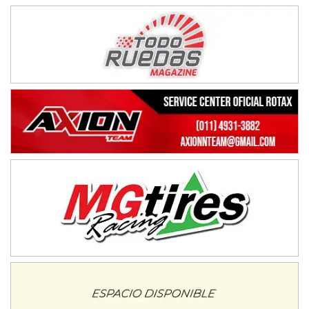
CSK - F7
Juventud Unida (Tierra)
Humboldt (Santa Fe)
NORESTE SANTAFESINO - F6
Ciudad de Avellaneda (Asfalto)
Avellaneda (Santa Fe)
SUR SANTAFESINO - F4
José Samuel Sánchez (Tierra)
Rufino (Santa Fe)
TUCUMANO - F5
Juan Navarro (Asfalto)
El Timbó (Tucumán)