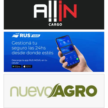
COBERTURA ESPECIAL DE E-KART.COM.AR
08/09-AGO
IAME SERIES ARGENTINA 6
Ramiro Tot (Asfalto)
Baradero (Buenos Aires)
KDO - F6
Ciudad de Trenque Lauquen (Asfalto)
Trenque Lauquen (Buenos Aires)
ENTRERRIANO - F6 (POSTERGADA)
Parque de la Velocidad (Asfalto)
Villaguay (Entre Ríos)
VICTORIENSE - F7
El Cerro (Tierra)
Victoria (Entre Ríos)
PATAGONICO - F6
Moto Club Reginense (Tierra)
Gral. E. Godoy (Río Negro)