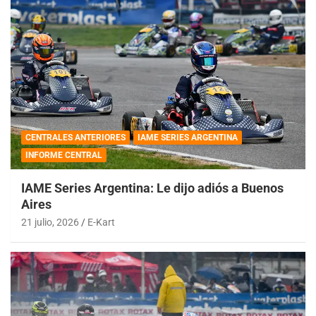
CENTRALES ANTERIORES
IAME SERIES ARGENTINA
INFORME CENTRAL
IAME Series Argentina: Le dijo adiós a Buenos
Aires
21 julio, 2026
E-Kart