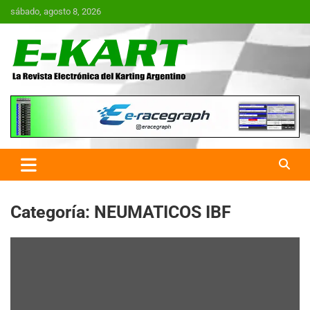
Saltar
sábado, agosto 8, 2026
al
contenido
E-Kart.com.ar | La Revista
Electrónica del Karting en
Argentina
Categoría:
NEUMATICOS IBF