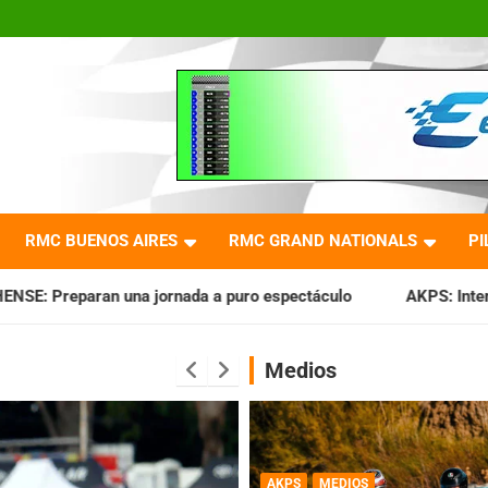
RMC BUENOS AIRES
RMC GRAND NATIONALS
PI
ada a puro espectáculo
AKPS: Intervino la IGJ y oficializó
Medios
AKPS
MEDIOS