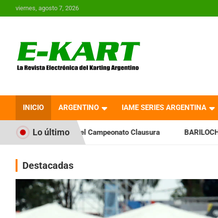
Saltar
viernes, agosto 7, 2026
al
contenido
E-Kart.com.ar | La
Revista Electrónica del
INICIO
ARGENTINO
IAME SERIES ARGENTINA
Karting en Argentina
Lo último
 el Campeonato Clausura
BARILOCHENSE: Preparan una jorn
Destacadas