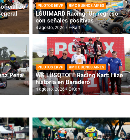
oficializó
PILOTOS EKVP
RMC BUENOS AIRES
General
LGUIMARD Racing: Un regreso
con señales positivas
4 agosto, 2026
E-Kart
RMC BUENOS AIRES
BR
ES: Cerró una jornada
I
PILOTOS EKVP
RMC BUENOS AIRES
adero
f
nz Peña
WK LÜSQTOFF Racing Kart: Hizo
historia en Baradero
6 a
4 agosto, 2026
E-Kart