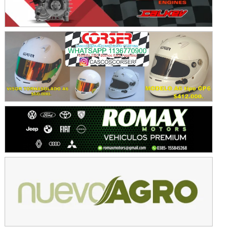
KDO - F6
Ciudad de Trenque Lauquen (Asfalto)
Trenque Lauquen (Buenos Aires)
ENTRERRIANO - F6 (POSTERGADA)
Parque de la Velocidad (Asfalto)
Villaguay (Entre Ríos)
VICTORIENSE - F7
El Cerro (Tierra)
Victoria (Entre Ríos)
PATAGONICO - F6
Moto Club Reginense (Tierra)
Gral. E. Godoy (Río Negro)
CSK - F7
Juventud Unida (Tierra)
Humboldt (Santa Fe)
NORESTE SANTAFESINO - F6
Ciudad de Avellaneda (Asfalto)