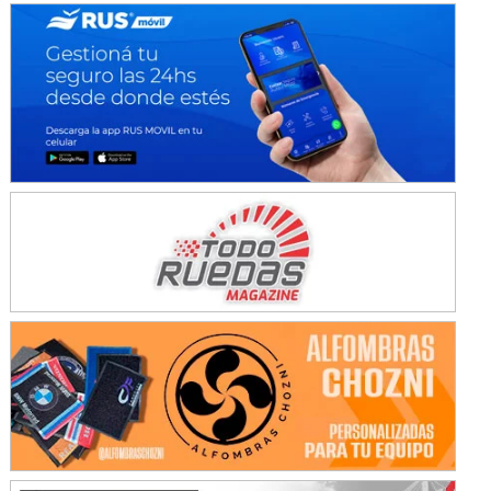
Avellaneda (Santa Fe)
SUR SANTAFESINO - F4
José Samuel Sánchez (Tierra)
Rufino (Santa Fe)
TUCUMANO - F5
Juan Navarro (Asfalto)
El Timbó (Tucumán)