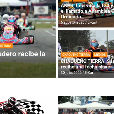
AKPS: Intervino la IGJ y 
el llamado a Asamblea 
Ordinaria
6 agosto, 2026
E-Kart
DESTACADA
INFORME CENTRAL
ios para la
RMC BUENOS AIR
CHAQUEÑO TIERRA
MEDIOS
histórica en Bar
CHAQUEÑO TIERRA: Sáe
recibe una fecha clave
4 agosto, 2026
E-Kart
30 julio, 2026
E-Kart