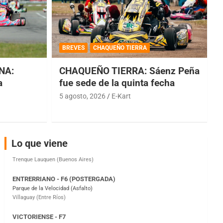
COBERTURA ESPECIAL DE E-KART.COM.AR
08/09-AGO
BREVES
CHAQUEÑO TIERRA
IAME SERIES ARGENTINA 6
NA:
CHAQUEÑO TIERRA: Sáenz Peña
Ramiro Tot (Asfalto)
Baradero (Buenos Aires)
a
fue sede de la quinta fecha
5 agosto, 2026
E-Kart
KDO - F6
Ciudad de Trenque Lauquen (Asfalto)
Trenque Lauquen (Buenos Aires)
ENTRERRIANO - F6 (POSTERGADA)
Lo que viene
Parque de la Velocidad (Asfalto)
Villaguay (Entre Ríos)
VICTORIENSE - F7
El Cerro (Tierra)
Victoria (Entre Ríos)
PATAGONICO - F6
Moto Club Reginense (Tierra)