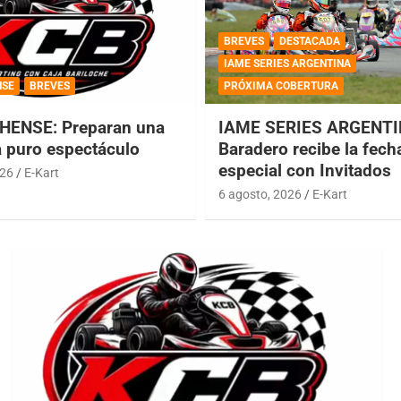
BREVES
DESTACADA
IAME SERIES ARGENTINA
NSE
BREVES
PRÓXIMA COBERTURA
HENSE: Preparan una
IAME SERIES ARGENTI
a puro espectáculo
Baradero recibe la fech
especial con Invitados
026
E-Kart
6 agosto, 2026
E-Kart