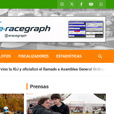
LOTOS
FISCALIZADORES
ESTADISTICAS
 el llamado a Asamblea General Ordinaria
IAME SERIES ARGENTI
Prensas