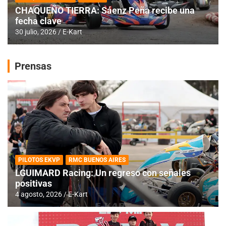
CHAQUEÑO TIERRA: Sáenz Peña recibe una
fecha clave
30 julio, 2026
E-Kart
Prensas
PILOTOS EKVP
RMC BUENOS AIRES
LGUIMARD Racing: Un regreso con señales
positivas
4 agosto, 2026
E-Kart