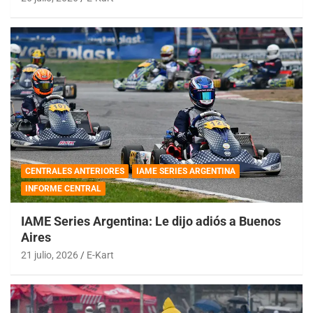
CENTRALES ANTERIORES
IAME SERIES ARGENTINA
INFORME CENTRAL
IAME Series Argentina: Le dijo adiós a Buenos
Aires
21 julio, 2026
E-Kart