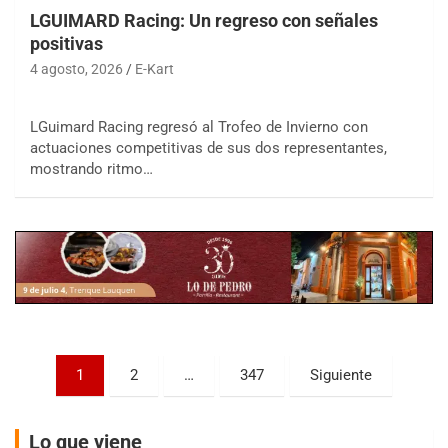
LGUIMARD Racing: Un regreso con señales
positivas
4 agosto, 2026
E-Kart
LGuimard Racing regresó al Trofeo de Invierno con
COBERTURA ESPECIAL DE E-KART.COM.AR
actuaciones competitivas de sus dos representantes,
08/09-AGO
mostrando ritmo…
IAME SERIES ARGENTINA 6
Ramiro Tot (Asfalto)
Baradero (Buenos Aires)
KDO - F6
Ciudad de Trenque Lauquen (Asfalto)
Trenque Lauquen (Buenos Aires)
ENTRERRIANO - F6 (POSTERGADA)
Parque de la Velocidad (Asfalto)
Paginación
1
2
…
347
Siguiente
Villaguay (Entre Ríos)
de
VICTORIENSE - F7
entradas
El Cerro (Tierra)
Lo que viene