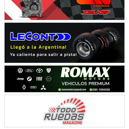
IAME SERIES ARGENTINA 6
Ramiro Tot (Asfalto)
Baradero (Buenos Aires)
KDO - F6
Ciudad de Trenque Lauquen (Asfalto)
Trenque Lauquen (Buenos Aires)
ENTRERRIANO - F6 (POSTERGADA)
Parque de la Velocidad (Asfalto)
Villaguay (Entre Ríos)
VICTORIENSE - F7
El Cerro (Tierra)
Victoria (Entre Ríos)
PATAGONICO - F6
Moto Club Reginense (Tierra)
Gral. E. Godoy (Río Negro)
CSK - F7
Juventud Unida (Tierra)