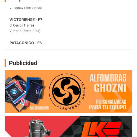
Victoria (Entre Ríos)
PATAGONICO - F6
Moto Club Reginense (Tierra)
Gral. E. Godoy (Río Negro)
CSK - F7
Juventud Unida (Tierra)
Humboldt (Santa Fe)
NORESTE SANTAFESINO - F6
Publicidad
Ciudad de Avellaneda (Asfalto)
Avellaneda (Santa Fe)
SUR SANTAFESINO - F4
José Samuel Sánchez (Tierra)
Rufino (Santa Fe)
TUCUMANO - F5
Juan Navarro (Asfalto)
El Timbó (Tucumán)
COBERTURA ESPECIAL DE E-KART.COM.AR
08/09-AGO