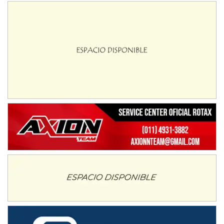
Humboldt (Santa Fe)
NORESTE SANTAFESINO - F6
Ciudad de Avellaneda (Asfalto)
Avellaneda (Santa Fe)
SUR SANTAFESINO - F4
José Samuel Sánchez (Tierra)
Rufino (Santa Fe)
TUCUMANO - F5
Juan Navarro (Asfalto)
El Timbó (Tucumán)