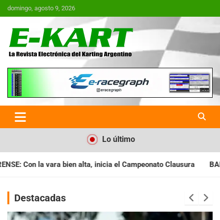
Saltar
domingo, agosto 9, 2026
al
contenido
E-Kart.com.ar | La Revista
Electrónica del Karting en
Argentina
Lo último
ia el Campeonato Clausura
BARILOCHENSE: Preparan una jorna
Destacadas