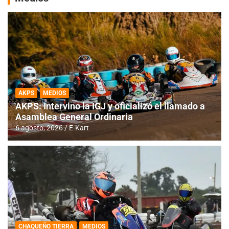
AKPS
MEDIOS
AKPS: Intervino la IGJ y oficializó el llamado a
Asamblea General Ordinaria
6 agosto, 2026
E-Kart
CHAQUEÑO TIERRA
MEDIOS