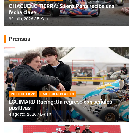
CHAQUEÑO TIERRA: Sáenz Peña recibe una
fecha clave
30 julio, 2026
E-Kart
Prensas
PILOTOS EKVP
RMC BUENOS AIRES
LGUIMARD Racing: Un regreso con señales
positivas
4 agosto, 2026
E-Kart