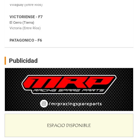
PATAGONICO - F6
Moto Club Reginense (Tierra)
Gral. E. Godoy (Río Negro)
CSK - F7
Juventud Unida (Tierra)
Humboldt (Santa Fe)
NORESTE SANTAFESINO - F6
Publicidad
Ciudad de Avellaneda (Asfalto)
Avellaneda (Santa Fe)
SUR SANTAFESINO - F4
José Samuel Sánchez (Tierra)
Rufino (Santa Fe)
TUCUMANO - F5
Juan Navarro (Asfalto)
El Timbó (Tucumán)
COBERTURA ESPECIAL DE E-KART.COM.AR
08/09-AGO