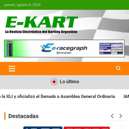
Saltar
jueves, agosto 6, 2026
al
contenido
E-Kart.com.ar | La Revista
Electrónica del Karting en
Argentina
Lo último
 Asamblea General Ordinaria
IAME SERIES ARGENTINA: Baradero r
Destacadas