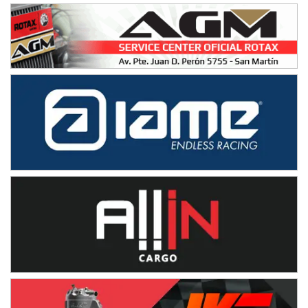
IAME SERIES ARGENTINA 6
Ramiro Tot (Asfalto)
Baradero (Buenos Aires)
KDO - F6
Ciudad de Trenque Lauquen (Asfalto)
Trenque Lauquen (Buenos Aires)
ENTRERRIANO - F6 (POSTERGADA)
Parque de la Velocidad (Asfalto)
Villaguay (Entre Ríos)
VICTORIENSE - F7
El Cerro (Tierra)
Victoria (Entre Ríos)
PATAGONICO - F6
Moto Club Reginense (Tierra)
Gral. E. Godoy (Río Negro)
CSK - F7
Juventud Unida (Tierra)
Humboldt (Santa Fe)