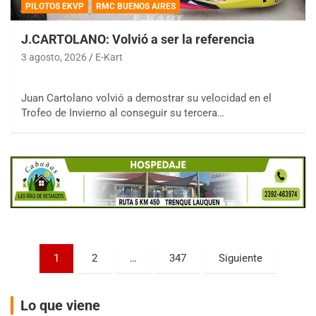
PILOTOS EKVP
RMC BUENOS AIRES
J.CARTOLANO: Volvió a ser la referencia
3 agosto, 2026
E-Kart
COBERTURA ESPECIAL DE E-KART.COM.AR
Juan Cartolano volvió a demostrar su velocidad en el
08/09-AGO
Trofeo de Invierno al conseguir su tercera…
IAME SERIES ARGENTINA 6
Ramiro Tot (Asfalto)
Baradero (Buenos Aires)
KDO - F6
Ciudad de Trenque Lauquen (Asfalto)
Trenque Lauquen (Buenos Aires)
ENTRERRIANO - F6 (POSTERGADA)
Parque de la Velocidad (Asfalto)
Paginación
1
2
…
347
Siguiente
Villaguay (Entre Ríos)
de
VICTORIENSE - F7
entradas
El Cerro (Tierra)
Lo que viene
Victoria (Entre Ríos)