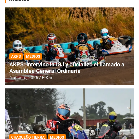
AKPS
MEDIOS
AKPS: Intervino la IGJ y oficializó el llamado a
Asamblea General Ordinaria
6 agosto, 2026
E-Kart
CHAQUEÑO TIERRA
MEDIOS