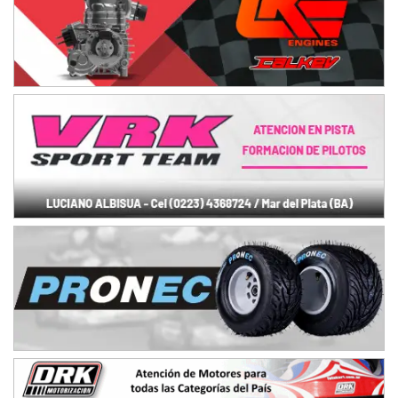
NORESTE SANTAFESINO - F6
Ciudad de Avellaneda (Asfalto)
Avellaneda (Santa Fe)
SUR SANTAFESINO - F4
José Samuel Sánchez (Tierra)
Rufino (Santa Fe)
TUCUMANO - F5
Juan Navarro (Asfalto)
El Timbó (Tucumán)