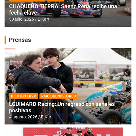
CHAQUEÑO TIERRA: Sáenz Peña recibe una
fecha clave
30 julio, 2026
E-Kart
Prensas
PILOTOS EKVP
RMC BUENOS AIRES
LGUIMARD Racing: Un regreso con señales
positivas
4 agosto, 2026
E-Kart