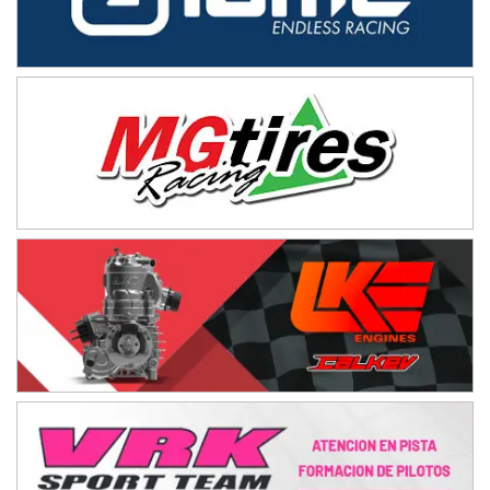
IAME SERIES ARGENTINA 6
Ramiro Tot (Asfalto)
Baradero (Buenos Aires)
KDO - F6
Ciudad de Trenque Lauquen (Asfalto)
Trenque Lauquen (Buenos Aires)
ENTRERRIANO - F6 (POSTERGADA)
Parque de la Velocidad (Asfalto)
Villaguay (Entre Ríos)
VICTORIENSE - F7
El Cerro (Tierra)
Victoria (Entre Ríos)
PATAGONICO - F6
Moto Club Reginense (Tierra)
Gral. E. Godoy (Río Negro)
CSK - F7
Juventud Unida (Tierra)
Humboldt (Santa Fe)