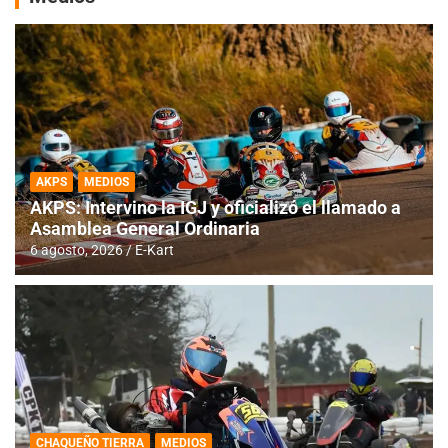
AKPS
MEDIOS
AKPS: Intervino la IGJ y oficializó el llamado a
Asamblea General Ordinaria
6 agosto, 2026
E-Kart
CHAQUEÑO TIERRA
MEDIOS