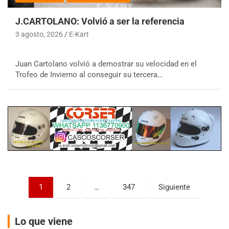
J.CARTOLANO: Volvió a ser la referencia
3 agosto, 2026
E-Kart
Juan Cartolano volvió a demostrar su velocidad en el
COBERTURA ESPECIAL DE E-KART.COM.AR
Trofeo de Invierno al conseguir su tercera…
08/09-AGO
IAME SERIES ARGENTINA 6
Ramiro Tot (Asfalto)
Baradero (Buenos Aires)
KDO - F6
Ciudad de Trenque Lauquen (Asfalto)
Trenque Lauquen (Buenos Aires)
ENTRERRIANO - F6 (POSTERGADA)
Paginación
Parque de la Velocidad (Asfalto)
1
2
…
347
Siguiente
Villaguay (Entre Ríos)
de
VICTORIENSE - F7
entradas
Lo que viene
El Cerro (Tierra)
Victoria (Entre Ríos)