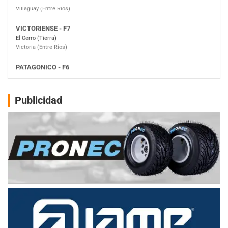
PATAGONICO - F6
Moto Club Reginense (Tierra)
Gral. E. Godoy (Río Negro)
CSK - F7
Juventud Unida (Tierra)
Humboldt (Santa Fe)
NORESTE SANTAFESINO - F6
Publicidad
Ciudad de Avellaneda (Asfalto)
Avellaneda (Santa Fe)
SUR SANTAFESINO - F4
José Samuel Sánchez (Tierra)
Rufino (Santa Fe)
TUCUMANO - F5
Juan Navarro (Asfalto)
El Timbó (Tucumán)
COBERTURA ESPECIAL DE E-KART.COM.AR
08/09-AGO