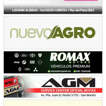
NORESTE SANTAFESINO - F6
Ciudad de Avellaneda (Asfalto)
Avellaneda (Santa Fe)
SUR SANTAFESINO - F4
José Samuel Sánchez (Tierra)
Rufino (Santa Fe)
TUCUMANO - F5
Juan Navarro (Asfalto)
El Timbó (Tucumán)