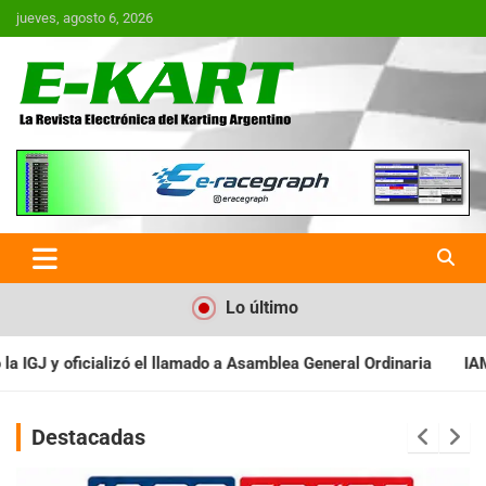
Saltar
jueves, agosto 6, 2026
al
contenido
E-Kart.com.ar | La Revista
Electrónica del Karting en
Argentina
Lo último
a Asamblea General Ordinaria
IAME SERIES ARGENTINA: Baradero 
Destacadas