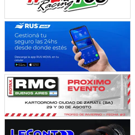
IAME SERIES ARGENTINA 6
Ramiro Tot (Asfalto)
Baradero (Buenos Aires)
KDO - F6
Ciudad de Trenque Lauquen (Asfalto)
Trenque Lauquen (Buenos Aires)
ENTRERRIANO - F6 (POSTERGADA)
Parque de la Velocidad (Asfalto)
Villaguay (Entre Ríos)
VICTORIENSE - F7
El Cerro (Tierra)
Victoria (Entre Ríos)
PATAGONICO - F6
Moto Club Reginense (Tierra)
Gral. E. Godoy (Río Negro)
CSK - F7
Juventud Unida (Tierra)
Humboldt (Santa Fe)