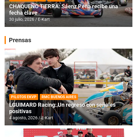
CHAQUEÑO TIERRA: Sáenz Peña recibe una
fecha clave
30 julio, 2026
E-Kart
Prensas
PILOTOS EKVP
RMC BUENOS AIRES
LGUIMARD Racing: Un regreso con señales
positivas
4 agosto, 2026
E-Kart