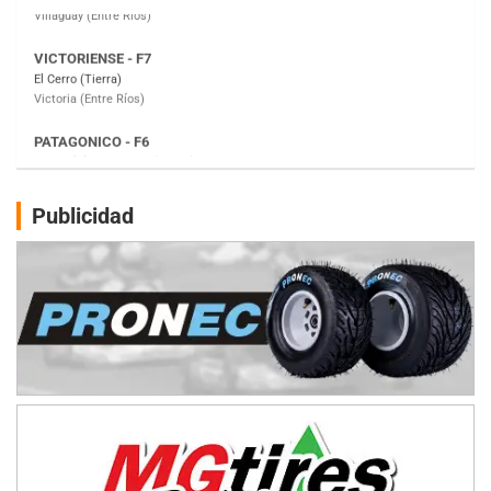
PATAGONICO - F6
Moto Club Reginense (Tierra)
Gral. E. Godoy (Río Negro)
CSK - F7
Juventud Unida (Tierra)
Humboldt (Santa Fe)
NORESTE SANTAFESINO - F6
Publicidad
Ciudad de Avellaneda (Asfalto)
Avellaneda (Santa Fe)
SUR SANTAFESINO - F4
José Samuel Sánchez (Tierra)
Rufino (Santa Fe)
TUCUMANO - F5
Juan Navarro (Asfalto)
El Timbó (Tucumán)
COBERTURA ESPECIAL DE E-KART.COM.AR
08/09-AGO