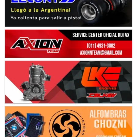
NORESTE SANTAFESINO - F6
Ciudad de Avellaneda (Asfalto)
Avellaneda (Santa Fe)
SUR SANTAFESINO - F4
José Samuel Sánchez (Tierra)
Rufino (Santa Fe)
TUCUMANO - F5
Juan Navarro (Asfalto)
El Timbó (Tucumán)