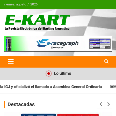
Saltar
viernes, agosto 7, 2026
al
contenido
E-Kart.com.ar | La Revista
Electrónica del Karting en
Argentina
Lo último
a Asamblea General Ordinaria
IAME SERIES ARGENTINA: Baradero 
Destacadas