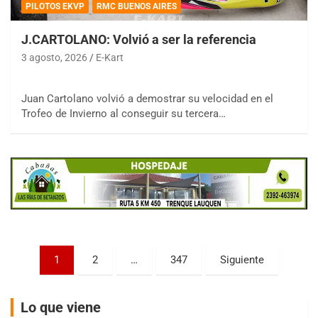
PILOTOS EKVP
RMC BUENOS AIRES
J.CARTOLANO: Volvió a ser la referencia
3 agosto, 2026
E-Kart
COBERTURA ESPECIAL DE E-KART.COM.AR
Juan Cartolano volvió a demostrar su velocidad en el
08/09-AGO
Trofeo de Invierno al conseguir su tercera…
IAME SERIES ARGENTINA 6
Ramiro Tot (Asfalto)
Baradero (Buenos Aires)
KDO - F6
Ciudad de Trenque Lauquen (Asfalto)
Trenque Lauquen (Buenos Aires)
ENTRERRIANO - F6 (POSTERGADA)
Paginación
Parque de la Velocidad (Asfalto)
1
2
…
347
Siguiente
Villaguay (Entre Ríos)
de
VICTORIENSE - F7
entradas
Lo que viene
El Cerro (Tierra)
Victoria (Entre Ríos)