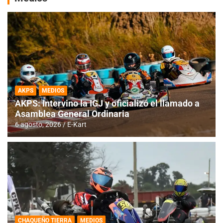
AKPS
MEDIOS
AKPS: Intervino la IGJ y oficializó el llamado a
Asamblea General Ordinaria
6 agosto, 2026
E-Kart
CHAQUEÑO TIERRA
MEDIOS