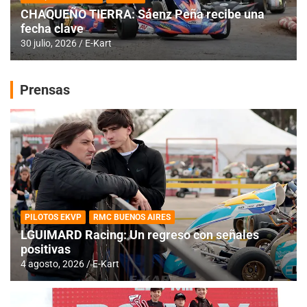
CHAQUEÑO TIERRA: Sáenz Peña recibe una
fecha clave
30 julio, 2026
E-Kart
Prensas
PILOTOS EKVP
RMC BUENOS AIRES
LGUIMARD Racing: Un regreso con señales
positivas
4 agosto, 2026
E-Kart