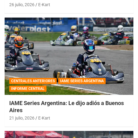
26 julio, 2026
E-Kart
CENTRALES ANTERIORES
IAME SERIES ARGENTINA
INFORME CENTRAL
IAME Series Argentina: Le dijo adiós a Buenos
Aires
21 julio, 2026
E-Kart