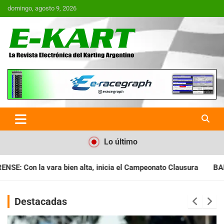
Saltar
domingo, agosto 9, 2026
al
contenido
E-Kart.com.ar | La Revista
Electrónica del Karting en
Argentina
Lo último
cia el Campeonato Clausura
BARILOCHENSE: Preparan una jorn
Destacadas