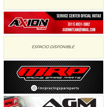
Juventud Unida (Tierra)
Humboldt (Santa Fe)
NORESTE SANTAFESINO - F6
Ciudad de Avellaneda (Asfalto)
Avellaneda (Santa Fe)
SUR SANTAFESINO - F4
José Samuel Sánchez (Tierra)
Rufino (Santa Fe)
TUCUMANO - F5
Juan Navarro (Asfalto)
El Timbó (Tucumán)