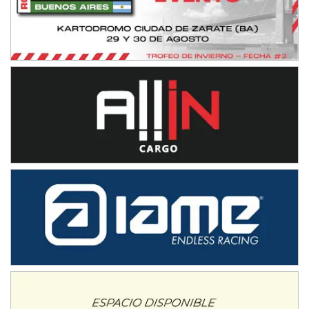
08/09-AGO
IAME SERIES ARGENTINA 6
Ramiro Tot (Asfalto)
Baradero (Buenos Aires)
KDO - F6
Ciudad de Trenque Lauquen (Asfalto)
Trenque Lauquen (Buenos Aires)
ENTRERRIANO - F6 (POSTERGADA)
Parque de la Velocidad (Asfalto)
Villaguay (Entre Ríos)
VICTORIENSE - F7
El Cerro (Tierra)
Victoria (Entre Ríos)
PATAGONICO - F6
Moto Club Reginense (Tierra)
Gral. E. Godoy (Río Negro)
CSK - F7