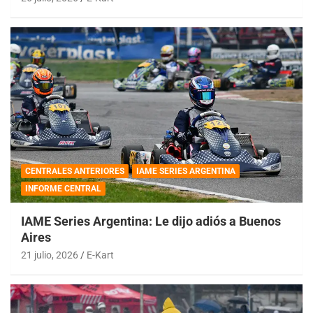
CENTRALES ANTERIORES
IAME SERIES ARGENTINA
INFORME CENTRAL
IAME Series Argentina: Le dijo adiós a Buenos
Aires
21 julio, 2026
E-Kart