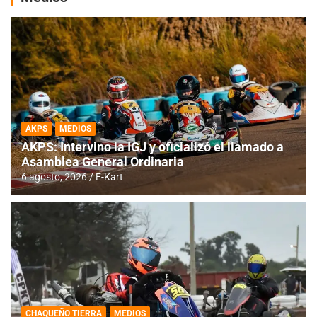
AKPS
MEDIOS
AKPS: Intervino la IGJ y oficializó el llamado a
Asamblea General Ordinaria
6 agosto, 2026
E-Kart
CHAQUEÑO TIERRA
MEDIOS