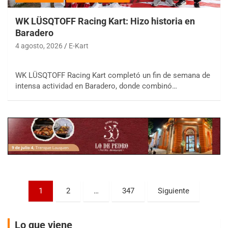
WK LÜSQTOFF Racing Kart: Hizo historia en
Baradero
4 agosto, 2026
E-Kart
COBERTURA ESPECIAL DE E-KART.COM.AR
WK LÜSQTOFF Racing Kart completó un fin de semana de
08/09-AGO
intensa actividad en Baradero, donde combinó…
IAME SERIES ARGENTINA 6
Ramiro Tot (Asfalto)
Baradero (Buenos Aires)
KDO - F6
Ciudad de Trenque Lauquen (Asfalto)
Trenque Lauquen (Buenos Aires)
ENTRERRIANO - F6 (POSTERGADA)
Paginación
Parque de la Velocidad (Asfalto)
1
2
…
347
Siguiente
Villaguay (Entre Ríos)
de
VICTORIENSE - F7
entradas
Lo que viene
El Cerro (Tierra)