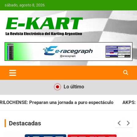
Saltar
sábado, agosto 8, 2026
al
contenido
E-Kart.com.ar | La Revista
Electrónica del Karting en
Argentina
Lo último
ada a puro espectáculo
AKPS: Intervino la IGJ y oficializó el
Destacadas