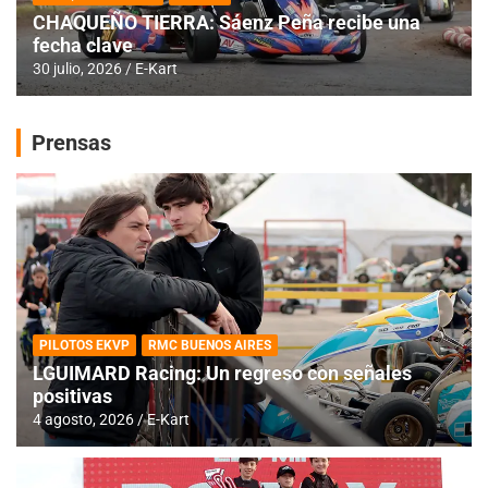
CHAQUEÑO TIERRA: Sáenz Peña recibe una
fecha clave
30 julio, 2026
E-Kart
Prensas
PILOTOS EKVP
RMC BUENOS AIRES
LGUIMARD Racing: Un regreso con señales
positivas
4 agosto, 2026
E-Kart