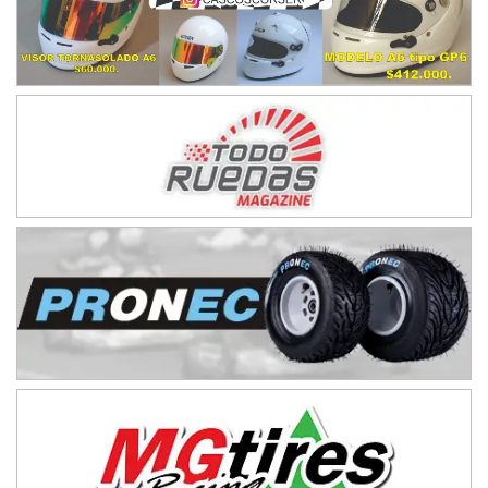
Humboldt (Santa Fe)
NORESTE SANTAFESINO - F6
Ciudad de Avellaneda (Asfalto)
Avellaneda (Santa Fe)
SUR SANTAFESINO - F4
José Samuel Sánchez (Tierra)
Rufino (Santa Fe)
TUCUMANO - F5
Juan Navarro (Asfalto)
El Timbó (Tucumán)