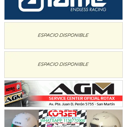
IAME SERIES ARGENTINA 6
Ramiro Tot (Asfalto)
Baradero (Buenos Aires)
KDO - F6
Ciudad de Trenque Lauquen (Asfalto)
Trenque Lauquen (Buenos Aires)
ENTRERRIANO - F6 (POSTERGADA)
Parque de la Velocidad (Asfalto)
Villaguay (Entre Ríos)
VICTORIENSE - F7
El Cerro (Tierra)
Victoria (Entre Ríos)
PATAGONICO - F6
Moto Club Reginense (Tierra)
Gral. E. Godoy (Río Negro)
CSK - F7
Juventud Unida (Tierra)