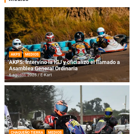
AKPS
MEDIOS
AKPS: Intervino la IGJ y oficializó el llamado a
Asamblea General Ordinaria
6 agosto, 2026
E-Kart
CHAQUEÑO TIERRA
MEDIOS