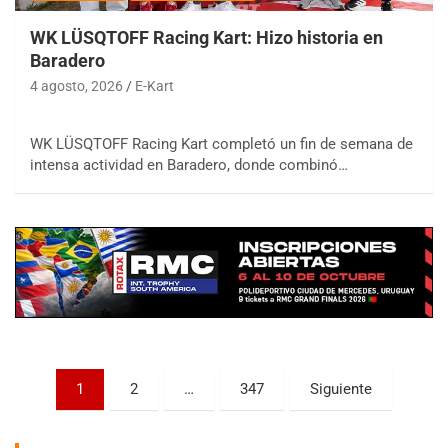
WK LÜSQTOFF Racing Kart: Hizo historia en
Baradero
4 agosto, 2026
E-Kart
WK LÜSQTOFF Racing Kart completó un fin de semana de
COBERTURA ESPECIAL DE E-KART.COM.AR
intensa actividad en Baradero, donde combinó…
08/09-AGO
IAME SERIES ARGENTINA 6
Ramiro Tot (Asfalto)
Baradero (Buenos Aires)
KDO - F6
Ciudad de Trenque Lauquen (Asfalto)
Trenque Lauquen (Buenos Aires)
ENTRERRIANO - F6 (POSTERGADA)
Parque de la Velocidad (Asfalto)
Paginación
1
2
…
347
Siguiente
Villaguay (Entre Ríos)
de
VICTORIENSE - F7
entradas