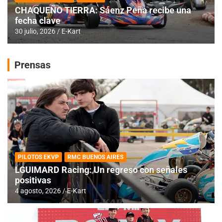
CHAQUEÑO TIERRA: Sáenz Peña recibe una
fecha clave
30 julio, 2026
E-Kart
Prensas
PILOTOS EKVP
RMC BUENOS AIRES
LGUIMARD Racing: Un regreso con señales
positivas
4 agosto, 2026
E-Kart