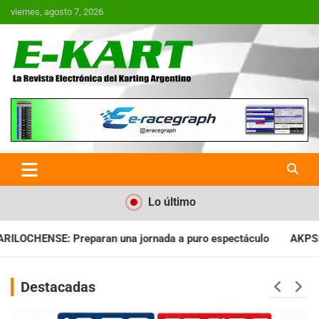
Saltar
viernes, agosto 7, 2026
al
contenido
E-Kart.com.ar | La Revista
Electrónica del Karting en
Argentina
Lo último
ada a puro espectáculo
AKPS: Intervino la IGJ y oficializó el
Destacadas