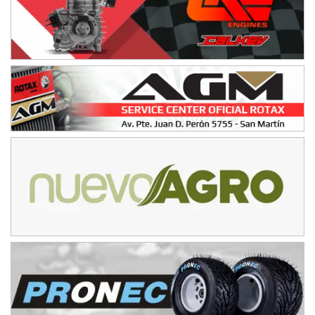
08/09-AGO
IAME SERIES ARGENTINA 6
Ramiro Tot (Asfalto)
Baradero (Buenos Aires)
KDO - F6
Ciudad de Trenque Lauquen (Asfalto)
Trenque Lauquen (Buenos Aires)
ENTRERRIANO - F6 (POSTERGADA)
Parque de la Velocidad (Asfalto)
Villaguay (Entre Ríos)
VICTORIENSE - F7
El Cerro (Tierra)
Victoria (Entre Ríos)
PATAGONICO - F6
Moto Club Reginense (Tierra)
Gral. E. Godoy (Río Negro)
CSK - F7
Juventud Unida (Tierra)