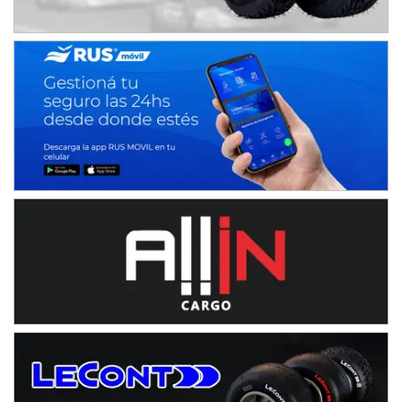
Humboldt (Santa Fe)
NORESTE SANTAFESINO - F6
Ciudad de Avellaneda (Asfalto)
Avellaneda (Santa Fe)
SUR SANTAFESINO - F4
José Samuel Sánchez (Tierra)
Rufino (Santa Fe)
TUCUMANO - F5
Juan Navarro (Asfalto)
El Timbó (Tucumán)