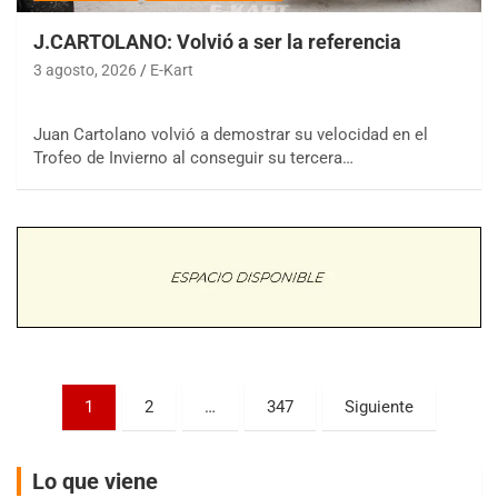
J.CARTOLANO: Volvió a ser la referencia
3 agosto, 2026
E-Kart
Juan Cartolano volvió a demostrar su velocidad en el
COBERTURA ESPECIAL DE E-KART.COM.AR
Trofeo de Invierno al conseguir su tercera…
08/09-AGO
IAME SERIES ARGENTINA 6
Ramiro Tot (Asfalto)
Baradero (Buenos Aires)
KDO - F6
Ciudad de Trenque Lauquen (Asfalto)
Trenque Lauquen (Buenos Aires)
ENTRERRIANO - F6 (POSTERGADA)
Parque de la Velocidad (Asfalto)
Paginación
1
2
…
347
Siguiente
Villaguay (Entre Ríos)
de
VICTORIENSE - F7
entradas
El Cerro (Tierra)
Lo que viene
Victoria (Entre Ríos)