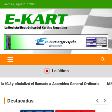
Saltar
viernes, agosto 7, 2026
al
contenido
E-Kart.com.ar | La Revista
Electrónica del Karting en
Argentina
Lo último
a Asamblea General Ordinaria
IAME SERIES ARGENTINA: Baradero 
Destacadas