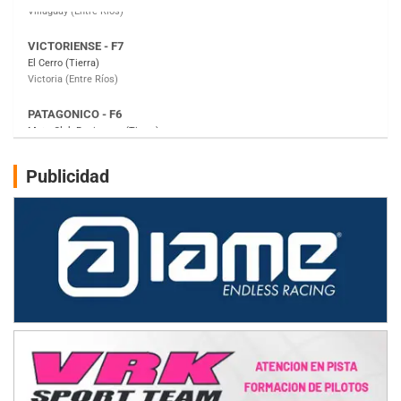
PATAGONICO - F6
Moto Club Reginense (Tierra)
Gral. E. Godoy (Río Negro)
CSK - F7
Juventud Unida (Tierra)
Humboldt (Santa Fe)
NORESTE SANTAFESINO - F6
Publicidad
Ciudad de Avellaneda (Asfalto)
Avellaneda (Santa Fe)
SUR SANTAFESINO - F4
José Samuel Sánchez (Tierra)
Rufino (Santa Fe)
TUCUMANO - F5
Juan Navarro (Asfalto)
El Timbó (Tucumán)
COBERTURA ESPECIAL DE E-KART.COM.AR
08/09-AGO