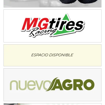
NORESTE SANTAFESINO - F6
Ciudad de Avellaneda (Asfalto)
Avellaneda (Santa Fe)
SUR SANTAFESINO - F4
José Samuel Sánchez (Tierra)
Rufino (Santa Fe)
TUCUMANO - F5
Juan Navarro (Asfalto)
El Timbó (Tucumán)