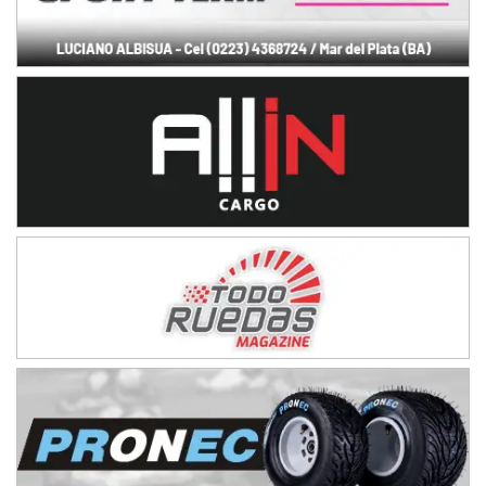
IAME SERIES ARGENTINA 6
Ramiro Tot (Asfalto)
Baradero (Buenos Aires)
KDO - F6
Ciudad de Trenque Lauquen (Asfalto)
Trenque Lauquen (Buenos Aires)
ENTRERRIANO - F6 (POSTERGADA)
Parque de la Velocidad (Asfalto)
Villaguay (Entre Ríos)
VICTORIENSE - F7
El Cerro (Tierra)
Victoria (Entre Ríos)
PATAGONICO - F6
Moto Club Reginense (Tierra)
Gral. E. Godoy (Río Negro)
CSK - F7
Juventud Unida (Tierra)
Humboldt (Santa Fe)