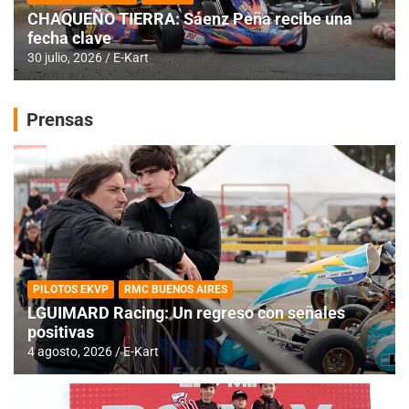
CHAQUEÑO TIERRA: Sáenz Peña recibe una
fecha clave
30 julio, 2026
E-Kart
Prensas
PILOTOS EKVP
RMC BUENOS AIRES
LGUIMARD Racing: Un regreso con señales
positivas
4 agosto, 2026
E-Kart