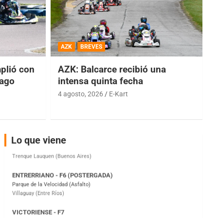
COBERTURA ESPECIAL DE E-KART.COM.AR
08/09-AGO
AZK
BREVES
IAME SERIES ARGENTINA 6
lió con
AZK: Balcarce recibió una
Ramiro Tot (Asfalto)
Baradero (Buenos Aires)
iago
intensa quinta fecha
4 agosto, 2026
E-Kart
KDO - F6
Ciudad de Trenque Lauquen (Asfalto)
Trenque Lauquen (Buenos Aires)
ENTRERRIANO - F6 (POSTERGADA)
Lo que viene
Parque de la Velocidad (Asfalto)
Villaguay (Entre Ríos)
VICTORIENSE - F7
El Cerro (Tierra)
Victoria (Entre Ríos)
PATAGONICO - F6
Moto Club Reginense (Tierra)