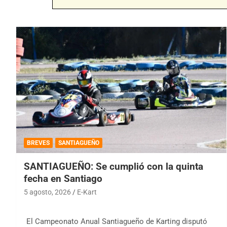
BREVES
SANTIAGUEÑO
SANTIAGUEÑO: Se cumplió con la quinta
fecha en Santiago
5 agosto, 2026
E-Kart
El Campeonato Anual Santiagueño de Karting disputó