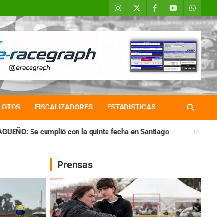
LOTOS
FISCALIZADORES
ESTADISTICAS
a quinta fecha en Santiago
IAME SERIES ARGENTINA: Horari
Prensas