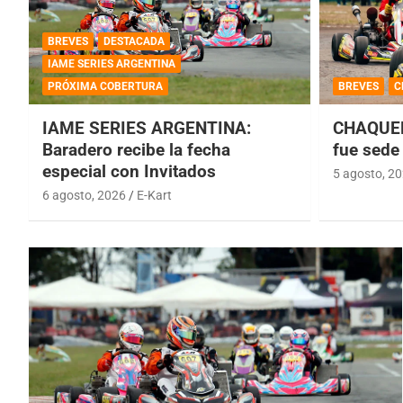
BREVES
DESTACADA
IAME SERIES ARGENTINA
PRÓXIMA COBERTURA
BREVES
C
IAME SERIES ARGENTINA:
CHAQUEÑ
Baradero recibe la fecha
fue sede 
especial con Invitados
5 agosto, 2
6 agosto, 2026
E-Kart