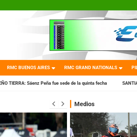
RMC BUENOS AIRES
RMC GRAND NATIONALS
PI
ue sede de la quinta fecha
SANTIAGUEÑO: Se cumplió con l
Medios