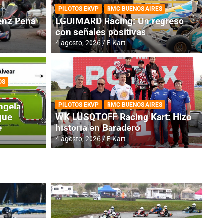
PILOTOS EKVP
RMC BUENOS AIRES
nz Peña
LGUIMARD Racing: Un regreso
con señales positivas
4 agosto, 2026
E-Kart
OS
RMC BUENOS AIRES
BR
ES: Cerró una jornada
I
ngela
PILOTOS EKVP
RMC BUENOS AIRES
adero
f
que
WK LÜSQTOFF Racing Kart: Hizo
e
historia en Baradero
6 a
4 agosto, 2026
E-Kart