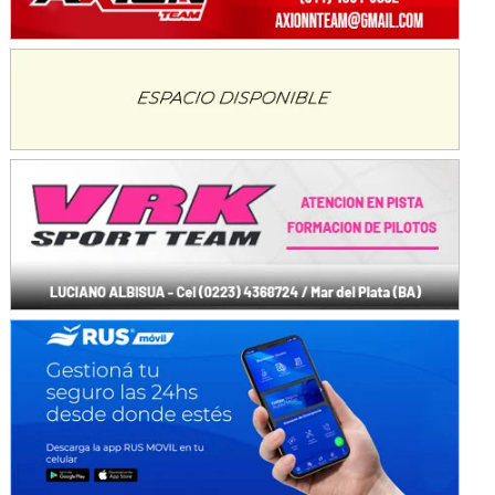
KDO - F6
Ciudad de Trenque Lauquen (Asfalto)
Trenque Lauquen (Buenos Aires)
ENTRERRIANO - F6 (POSTERGADA)
Parque de la Velocidad (Asfalto)
Villaguay (Entre Ríos)
VICTORIENSE - F7
El Cerro (Tierra)
Victoria (Entre Ríos)
PATAGONICO - F6
Moto Club Reginense (Tierra)
Gral. E. Godoy (Río Negro)
CSK - F7
Juventud Unida (Tierra)
Humboldt (Santa Fe)
NORESTE SANTAFESINO - F6
Ciudad de Avellaneda (Asfalto)