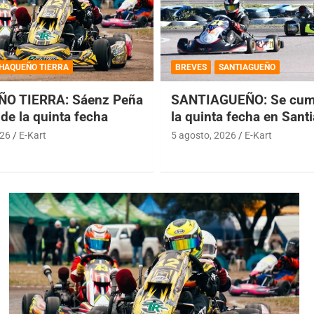
HAQUEÑO TIERRA
BREVES
SANTIAGUEÑO
O TIERRA: Sáenz Peña
SANTIAGUEÑO: Se cump
de la quinta fecha
la quinta fecha en Sant
026
E-Kart
5 agosto, 2026
E-Kart