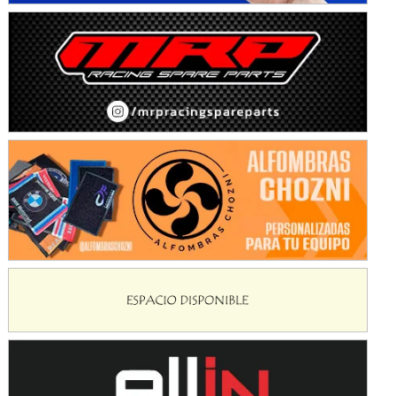
Avellaneda (Santa Fe)
SUR SANTAFESINO - F4
José Samuel Sánchez (Tierra)
Rufino (Santa Fe)
TUCUMANO - F5
Juan Navarro (Asfalto)
El Timbó (Tucumán)