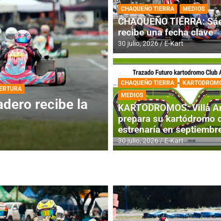
CHAQUEÑO TIERRA
MEDIOS
CHAQUEÑO TIERRA: Sáe
recibe una fecha clave
30 julio, 2026
E-Kart
CHAQUEÑO TIERRA
KARTODROM
DESTACADA
INFORME CENTRAL
MEDIOS
ios para la
RMC BUENOS AIR
KARTODROMOS: Villa A
histórica en Bar
prepara su kartódromo 
estrenaría en septiembr
4 agosto, 2026
E-Kart
30 julio, 2026
E-Kart