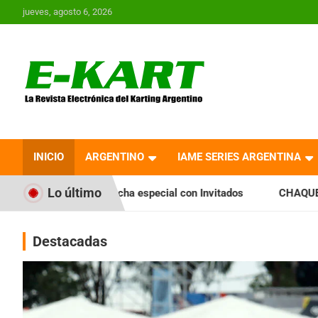
Saltar
jueves, agosto 6, 2026
al
contenido
E-Kart.com.ar | La
Revista Electrónica del
INICIO
ARGENTINO
IAME SERIES ARGENTINA
Karting en Argentina
Lo último
cha especial con Invitados
CHAQUEÑO TIERRA: Sáenz Peña f
Destacadas