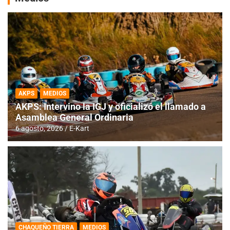
AKPS
MEDIOS
AKPS: Intervino la IGJ y oficializó el llamado a
Asamblea General Ordinaria
6 agosto, 2026
E-Kart
CHAQUEÑO TIERRA
MEDIOS