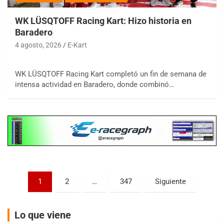
WK LÜSQTOFF Racing Kart: Hizo historia en
Baradero
4 agosto, 2026
E-Kart
COBERTURA ESPECIAL DE E-KART.COM.AR
08/09-AGO
WK LÜSQTOFF Racing Kart completó un fin de semana de
intensa actividad en Baradero, donde combinó…
IAME SERIES ARGENTINA 6
Ramiro Tot (Asfalto)
Baradero (Buenos Aires)
KDO - F6
Ciudad de Trenque Lauquen (Asfalto)
Trenque Lauquen (Buenos Aires)
ENTRERRIANO - F6 (POSTERGADA)
Parque de la Velocidad (Asfalto)
Paginación
1
2
…
347
Siguiente
Villaguay (Entre Ríos)
de
VICTORIENSE - F7
entradas
El Cerro (Tierra)
Lo que viene
Victoria (Entre Ríos)