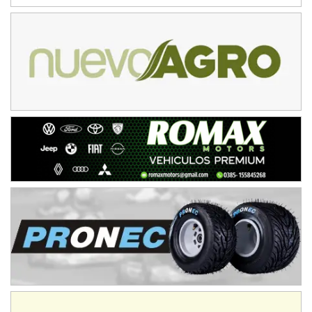
NORESTE SANTAFESINO - F6
Ciudad de Avellaneda (Asfalto)
Avellaneda (Santa Fe)
SUR SANTAFESINO - F4
José Samuel Sánchez (Tierra)
Rufino (Santa Fe)
TUCUMANO - F5
Juan Navarro (Asfalto)
El Timbó (Tucumán)