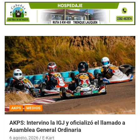
AKPS
MEDIOS
AKPS: Intervino la IGJ y oficializó el llamado a
Asamblea General Ordinaria
6 agosto, 2026
E-Kart