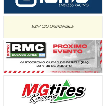
IAME SERIES ARGENTINA 6
Ramiro Tot (Asfalto)
Baradero (Buenos Aires)
KDO - F6
Ciudad de Trenque Lauquen (Asfalto)
Trenque Lauquen (Buenos Aires)
ENTRERRIANO - F6 (POSTERGADA)
Parque de la Velocidad (Asfalto)
Villaguay (Entre Ríos)
VICTORIENSE - F7
El Cerro (Tierra)
Victoria (Entre Ríos)
PATAGONICO - F6
Moto Club Reginense (Tierra)
Gral. E. Godoy (Río Negro)
CSK - F7
Juventud Unida (Tierra)
Humboldt (Santa Fe)