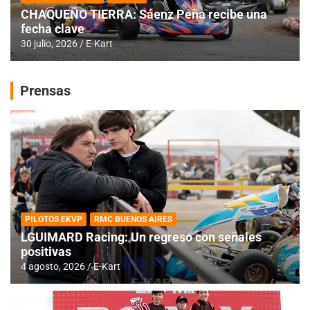
CHAQUEÑO TIERRA: Sáenz Peña recibe una
fecha clave
30 julio, 2026
E-Kart
Prensas
PILOTOS EKVP
RMC BUENOS AIRES
LGUIMARD Racing: Un regreso con señales
positivas
4 agosto, 2026
E-Kart