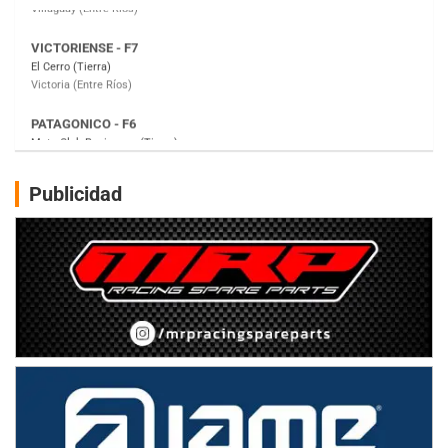
PATAGONICO - F6
Moto Club Reginense (Tierra)
Gral. E. Godoy (Río Negro)
CSK - F7
Juventud Unida (Tierra)
Humboldt (Santa Fe)
NORESTE SANTAFESINO - F6
Publicidad
Ciudad de Avellaneda (Asfalto)
Avellaneda (Santa Fe)
SUR SANTAFESINO - F4
José Samuel Sánchez (Tierra)
Rufino (Santa Fe)
TUCUMANO - F5
Juan Navarro (Asfalto)
El Timbó (Tucumán)
COBERTURA ESPECIAL DE E-KART.COM.AR
08/09-AGO