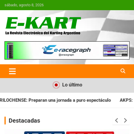
Saltar
sábado, agosto 8, 2026
al
contenido
E-Kart.com.ar | La Revista
Electrónica del Karting en
Argentina
Lo último
da a puro espectáculo
AKPS: Intervino la IGJ y oficializó el 
Destacadas