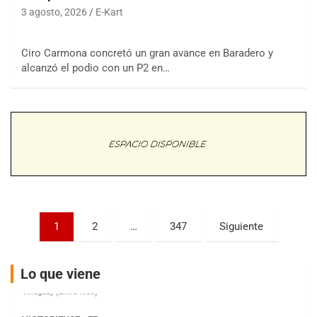
3 agosto, 2026
E-Kart
COBERTURA ESPECIAL DE E-KART.COM.AR
Ciro Carmona concretó un gran avance en Baradero y
08/09-AGO
alcanzó el podio con un P2 en…
IAME SERIES ARGENTINA 6
Ramiro Tot (Asfalto)
Baradero (Buenos Aires)
KDO - F6
Ciudad de Trenque Lauquen (Asfalto)
Trenque Lauquen (Buenos Aires)
ENTRERRIANO - F6 (POSTERGADA)
Parque de la Velocidad (Asfalto)
Paginación
Villaguay (Entre Ríos)
1
2
…
347
Siguiente
de
VICTORIENSE - F7
entradas
El Cerro (Tierra)
Lo que viene
Victoria (Entre Ríos)
PATAGONICO - F6