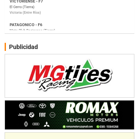
Moto Club Reginense (Tierra)
Gral. E. Godoy (Río Negro)
CSK - F7
Juventud Unida (Tierra)
Humboldt (Santa Fe)
NORESTE SANTAFESINO - F6
Publicidad
Ciudad de Avellaneda (Asfalto)
Avellaneda (Santa Fe)
SUR SANTAFESINO - F4
José Samuel Sánchez (Tierra)
Rufino (Santa Fe)
TUCUMANO - F5
Juan Navarro (Asfalto)
El Timbó (Tucumán)
COBERTURA ESPECIAL DE E-KART.COM.AR
08/09-AGO
IAME SERIES ARGENTINA 6
Ramiro Tot (Asfalto)