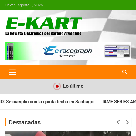
Saltar
jueves, agosto 6, 2026
al
contenido
E-Kart.com.ar | La Revista
Electrónica del Karting en
Argentina
Lo último
a en Santiago
IAME SERIES ARGENTINA: Horarios para la fecha
Destacadas