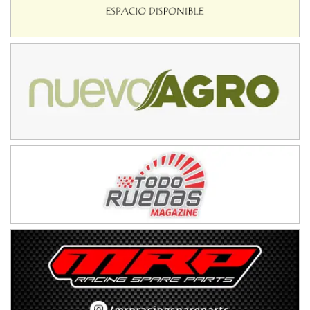
Baradero (Buenos Aires)
KDO - F6
Ciudad de Trenque Lauquen (Asfalto)
Trenque Lauquen (Buenos Aires)
ENTRERRIANO - F6 (POSTERGADA)
Parque de la Velocidad (Asfalto)
Villaguay (Entre Ríos)
VICTORIENSE - F7
El Cerro (Tierra)
Victoria (Entre Ríos)
PATAGONICO - F6
Moto Club Reginense (Tierra)
Gral. E. Godoy (Río Negro)
CSK - F7
Juventud Unida (Tierra)
Humboldt (Santa Fe)
NORESTE SANTAFESINO - F6
Ciudad de Avellaneda (Asfalto)