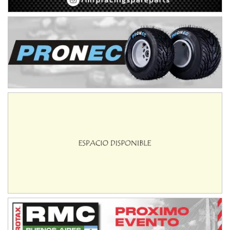
Avellaneda (Santa Fe)
SUR SANTAFESINO - F4
José Samuel Sánchez (Tierra)
Rufino (Santa Fe)
TUCUMANO - F5
Juan Navarro (Asfalto)
El Timbó (Tucumán)