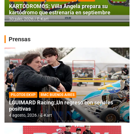
KARTODROMOS: Villa Angela prepara su
kartódromo que estrenaría en septiembre
30 julio, 2026
E-Kart
Prensas
PILOTOS EKVP
RMC BUENOS AIRES
LGUIMARD Racing: Un regreso con señales
positivas
4 agosto, 2026
E-Kart