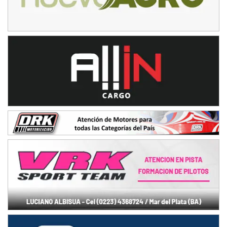
VICTORIENSE - F7
El Cerro (Tierra)
Victoria (Entre Ríos)
PATAGONICO - F6
Moto Club Reginense (Tierra)
Gral. E. Godoy (Río Negro)
CSK - F7
Juventud Unida (Tierra)
Humboldt (Santa Fe)
NORESTE SANTAFESINO - F6
Ciudad de Avellaneda (Asfalto)
Avellaneda (Santa Fe)
SUR SANTAFESINO - F4
José Samuel Sánchez (Tierra)
Rufino (Santa Fe)
TUCUMANO - F5
Juan Navarro (Asfalto)
El Timbó (Tucumán)