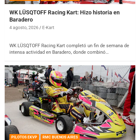
WK LÜSQTOFF Racing Kart: Hizo historia en
Baradero
4 agosto, 2026
E-Kart
WK LÜSQTOFF Racing Kart completó un fin de semana de
intensa actividad en Baradero, donde combinó…
COBERTURA ESPECIAL DE E-KART.COM.AR
08/09-AGO
IAME SERIES ARGENTINA 6
Ramiro Tot (Asfalto)
Baradero (Buenos Aires)
PILOTOS EKVP
RMC BUENOS AIRES