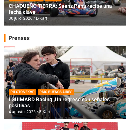
CHAQUEÑO TIERRA: Sáenz Peña recibe una
fecha clave
30 julio, 2026
E-Kart
Prensas
PILOTOS EKVP
RMC BUENOS AIRES
LGUIMARD Racing: Un regreso con señales
positivas
4 agosto, 2026
E-Kart