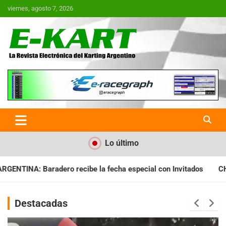
Saltar
viernes, agosto 7, 2026
al
contenido
E-Kart.com.ar | La Revista
Electrónica del Karting en
Argentina
Lo último
cha especial con Invitados
CHAQUEÑO TIERRA: Sáenz Peña fue
Destacadas