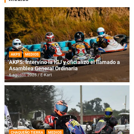
AKPS
MEDIOS
AKPS: Intervino la IGJ y oficializó el llamado a
Asamblea General Ordinaria
6 agosto, 2026
E-Kart
CHAQUEÑO TIERRA
MEDIOS