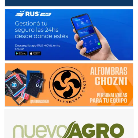
15/16/17-AGO
APAK - F6
Ciudad de Zárate (Asfalto)
Zárate (Buenos Aires)
PROKART METROPOLITANO - F1
Rubén Luis Di Palma (Asfalto)
Ciudad Evita (Buenos Aires)
AKPS - F6
Kartódromo AKPS (Asfalto)
Comodoro Rivadavia (Chubut)
CORDOBES ASFALTO - F7
Complejo Valentín Lauret (Tierra)
Colonia Caroya (Córdoba)
ENTRERRIANO - F6
Parque de la Velocidad (Asfalto)
Villaguay (Entre Ríos)