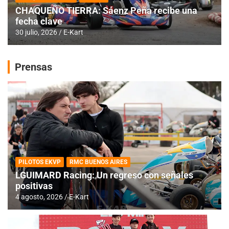
CHAQUEÑO TIERRA: Sáenz Peña recibe una
fecha clave
30 julio, 2026
E-Kart
Prensas
PILOTOS EKVP
RMC BUENOS AIRES
LGUIMARD Racing: Un regreso con señales
positivas
4 agosto, 2026
E-Kart