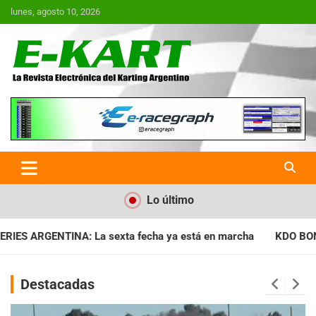
Saltar
lunes, agosto 10, 2026
al
contenido
E-Kart.com.ar | La Revista
Electrónica del Karting en
Argentina
Lo último
ha ya está en marcha
KDO BONAERENSE: Con la vara bien alta,
Destacadas