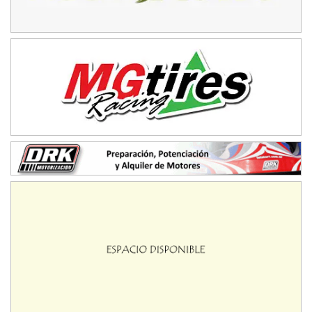
SUR ENTRERRIANO - F6
Hugo "Gato" Molini (Tierra)
Nogoyá (Entre Ríos)
RIOJANO - F6
Ciudad de La Rioja (Asfalto)
La Rioja (La Rioja)
PROKART NEUQUINO - F6
Autódromo de Neuquén (Asfalto)
Centenario (Neuquén)
CENTRO BONAERENSE - F6
Emilio Parisi (Tierra)
25 de Mayo (Buenos Aires)