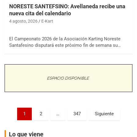
NORESTE SANTEFSINO: Avellaneda recibe una
nueva cita del calendario
4 agosto, 2026
E-Kart
COBERTURA ON-LINE DE E-KART.COM.AR
El Campeonato 2026 de la Asociación Karting Noreste
15/16/17-AGO
Santafesino disputará este próximo fin de semana su…
APAK - F6
Ciudad de Zárate (Asfalto)
Zárate (Buenos Aires)
PROKART METROPOLITANO - F1
Rubén Luis Di Palma (Asfalto)
Ciudad Evita (Buenos Aires)
AKPS - F6
Paginación
1
2
…
347
Siguiente
Kartódromo AKPS (Asfalto)
de
Comodoro Rivadavia (Chubut)
entradas
CORDOBES ASFALTO - F7
Lo que viene