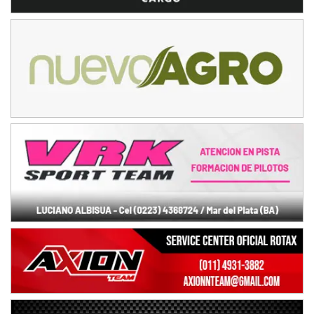
NORESTE SANTAFESINO - F6
Ciudad de Avellaneda (Asfalto)
Avellaneda (Santa Fe)
SUR SANTAFESINO - F4
José Samuel Sánchez (Tierra)
Rufino (Santa Fe)
TUCUMANO - F5
Juan Navarro (Asfalto)
El Timbó (Tucumán)