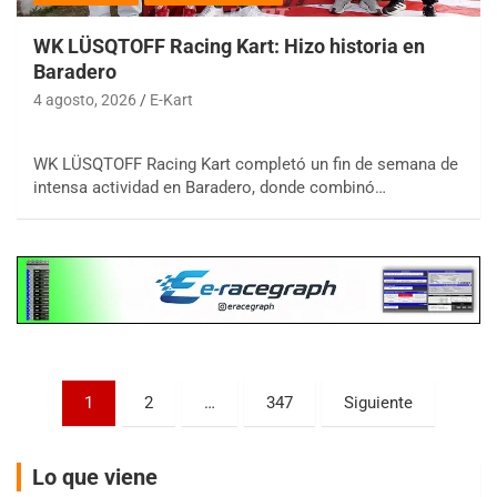
WK LÜSQTOFF Racing Kart: Hizo historia en
Baradero
4 agosto, 2026
E-Kart
COBERTURA ESPECIAL DE E-KART.COM.AR
08/09-AGO
WK LÜSQTOFF Racing Kart completó un fin de semana de
intensa actividad en Baradero, donde combinó…
IAME SERIES ARGENTINA 6
Ramiro Tot (Asfalto)
Baradero (Buenos Aires)
KDO - F6
Ciudad de Trenque Lauquen (Asfalto)
Trenque Lauquen (Buenos Aires)
ENTRERRIANO - F6 (POSTERGADA)
Paginación
Parque de la Velocidad (Asfalto)
1
2
…
347
Siguiente
Villaguay (Entre Ríos)
de
VICTORIENSE - F7
entradas
Lo que viene
El Cerro (Tierra)
Victoria (Entre Ríos)