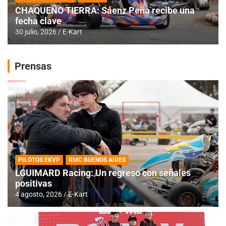
CHAQUEÑO TIERRA: Sáenz Peña recibe una
fecha clave
30 julio, 2026
E-Kart
Prensas
PILOTOS EKVP
RMC BUENOS AIRES
LGUIMARD Racing: Un regreso con señales
positivas
4 agosto, 2026
E-Kart