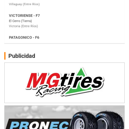
PATAGONICO - F6
Moto Club Reginense (Tierra)
Gral. E. Godoy (Río Negro)
CSK - F7
Juventud Unida (Tierra)
Humboldt (Santa Fe)
NORESTE SANTAFESINO - F6
Publicidad
Ciudad de Avellaneda (Asfalto)
Avellaneda (Santa Fe)
SUR SANTAFESINO - F4
José Samuel Sánchez (Tierra)
Rufino (Santa Fe)
TUCUMANO - F5
Juan Navarro (Asfalto)
El Timbó (Tucumán)
COBERTURA ESPECIAL DE E-KART.COM.AR
08/09-AGO