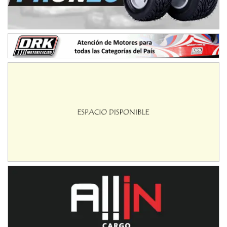
IAME SERIES ARGENTINA 6
Ramiro Tot (Asfalto)
Baradero (Buenos Aires)
KDO - F6
Ciudad de Trenque Lauquen (Asfalto)
Trenque Lauquen (Buenos Aires)
ENTRERRIANO - F6 (POSTERGADA)
Parque de la Velocidad (Asfalto)
Villaguay (Entre Ríos)
VICTORIENSE - F7
El Cerro (Tierra)
Victoria (Entre Ríos)
PATAGONICO - F6
Moto Club Reginense (Tierra)
Gral. E. Godoy (Río Negro)
CSK - F7
Juventud Unida (Tierra)
Humboldt (Santa Fe)