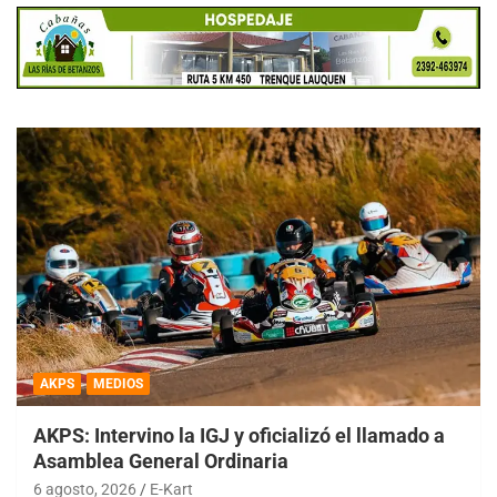
AKPS
MEDIOS
AKPS: Intervino la IGJ y oficializó el llamado a
Asamblea General Ordinaria
6 agosto, 2026
E-Kart