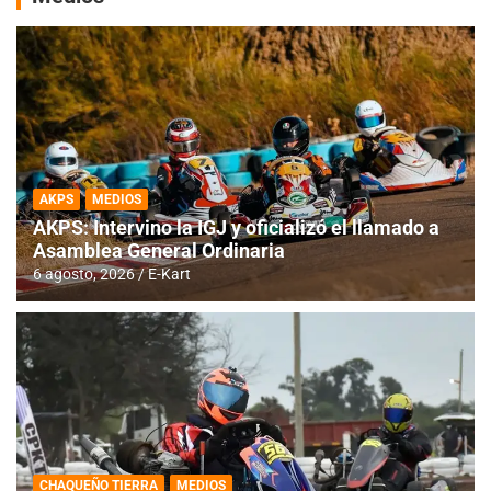
AKPS
MEDIOS
AKPS: Intervino la IGJ y oficializó el llamado a
Asamblea General Ordinaria
6 agosto, 2026
E-Kart
CHAQUEÑO TIERRA
MEDIOS