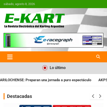
Saltar
sábado, agosto 8, 2026
al
contenido
E-Kart.com.ar | La Revista
Electrónica del Karting en
Argentina
Lo último
nada a puro espectáculo
AKPS: Intervino la IGJ y oficializó e
Destacadas