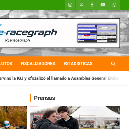
LOTOS
FISCALIZADORES
ESTADISTICAS
 el llamado a Asamblea General Ordinaria
IAME SERIES ARGENT
Prensas