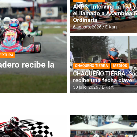
AKPS: Intervino la IGJ y 
el llamado a Asamblea 
Ordinaria
6 agosto, 2026
E-Kart
DESTACADA
INFORME CENTRAL
ios para la
RMC BUENOS AIR
CHAQUEÑO TIERRA
MEDIOS
histórica en Bar
CHAQUEÑO TIERRA: Sáe
recibe una fecha clave
4 agosto, 2026
E-Kart
30 julio, 2026
E-Kart