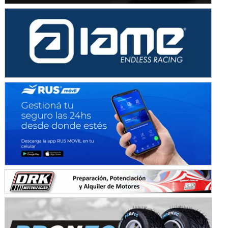
KDO - F6
Ciudad de Trenque Lauquen (Asfalto)
Trenque Lauquen (Buenos Aires)
ENTRERRIANO - F6 (POSTERGADA)
Parque de la Velocidad (Asfalto)
Villaguay (Entre Ríos)
VICTORIENSE - F7
El Cerro (Tierra)
Victoria (Entre Ríos)
PATAGONICO - F6
Moto Club Reginense (Tierra)
Gral. E. Godoy (Río Negro)
CSK - F7
Juventud Unida (Tierra)
Humboldt (Santa Fe)
NORESTE SANTAFESINO - F6
Ciudad de Avellaneda (Asfalto)