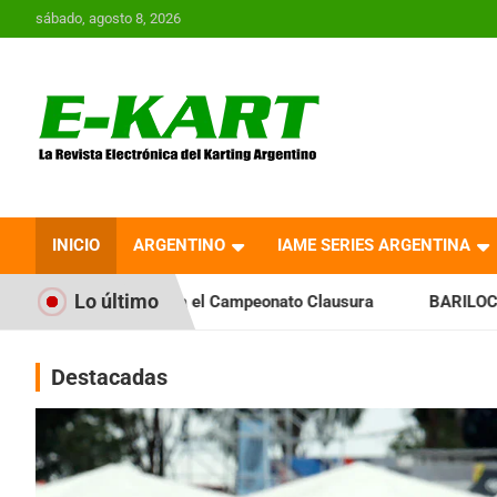
Saltar
sábado, agosto 8, 2026
al
contenido
E-Kart.com.ar | La
Revista Electrónica del
INICIO
ARGENTINO
IAME SERIES ARGENTINA
Karting en Argentina
Lo último
a el Campeonato Clausura
BARILOCHENSE: Preparan una jorn
Destacadas