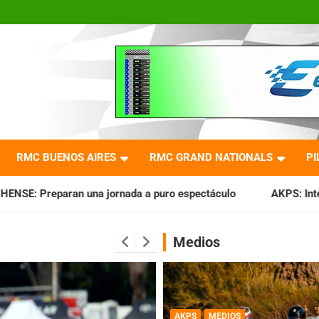
RMC BUENOS AIRES
RMC GRAND NATIONALS
PI
ada a puro espectáculo
AKPS: Intervino la IGJ y oficializó
Medios
AKPS
MEDIOS