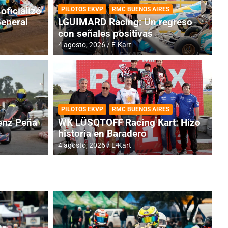
oficializó
PILOTOS EKVP
RMC BUENOS AIRES
General
LGUIMARD Racing: Un regreso
con señales positivas
4 agosto, 2026
E-Kart
RMC BUENOS AIRES
BR
ES: Cerró una jornada
I
PILOTOS EKVP
RMC BUENOS AIRES
adero
f
nz Peña
WK LÜSQTOFF Racing Kart: Hizo
historia en Baradero
6 a
4 agosto, 2026
E-Kart