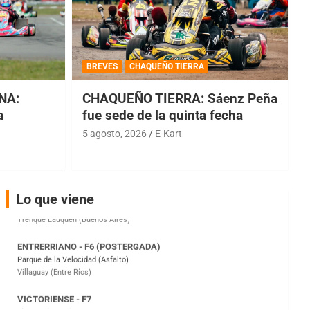
COBERTURA ESPECIAL DE E-KART.COM.AR
08/09-AGO
BREVES
CHAQUEÑO TIERRA
IAME SERIES ARGENTINA 6
Ramiro Tot (Asfalto)
NA:
CHAQUEÑO TIERRA: Sáenz Peña
Baradero (Buenos Aires)
a
fue sede de la quinta fecha
KDO - F6
5 agosto, 2026
E-Kart
Ciudad de Trenque Lauquen (Asfalto)
Trenque Lauquen (Buenos Aires)
ENTRERRIANO - F6 (POSTERGADA)
Lo que viene
Parque de la Velocidad (Asfalto)
Villaguay (Entre Ríos)
VICTORIENSE - F7
El Cerro (Tierra)
Victoria (Entre Ríos)
PATAGONICO - F6
Moto Club Reginense (Tierra)