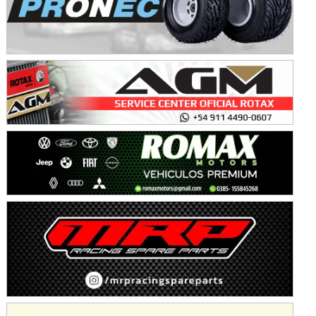
Avellaneda (Santa Fe)
SUR SANTAFESINO - F4
José Samuel Sánchez (Tierra)
Rufino (Santa Fe)
TUCUMANO - F5
Juan Navarro (Asfalto)
El Timbó (Tucumán)