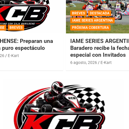
BREVES
DESTACADA
IAME SERIES ARGENTINA
NSE
BREVES
PRÓXIMA COBERTURA
HENSE: Preparan una
IAME SERIES ARGENTI
a puro espectáculo
Baradero recibe la fech
especial con Invitados
026
E-Kart
6 agosto, 2026
E-Kart