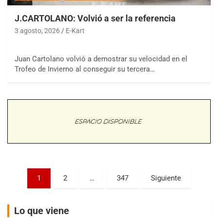
J.CARTOLANO: Volvió a ser la referencia
3 agosto, 2026
E-Kart
Juan Cartolano volvió a demostrar su velocidad en el
COBERTURA ESPECIAL DE E-KART.COM.AR
Trofeo de Invierno al conseguir su tercera…
08/09-AGO
IAME SERIES ARGENTINA 6
Ramiro Tot (Asfalto)
Baradero (Buenos Aires)
KDO - F6
Ciudad de Trenque Lauquen (Asfalto)
Trenque Lauquen (Buenos Aires)
ENTRERRIANO - F6 (POSTERGADA)
Parque de la Velocidad (Asfalto)
Paginación
1
2
…
347
Siguiente
Villaguay (Entre Ríos)
de
VICTORIENSE - F7
entradas
El Cerro (Tierra)
Lo que viene
Victoria (Entre Ríos)