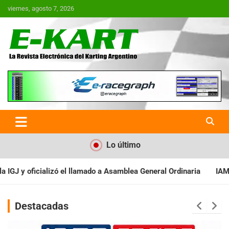
Saltar
viernes, agosto 7, 2026
al
contenido
E-Kart.com.ar | La Revista
Electrónica del Karting en
Argentina
Lo último
 Asamblea General Ordinaria
IAME SERIES ARGENTINA: Baradero r
Destacadas