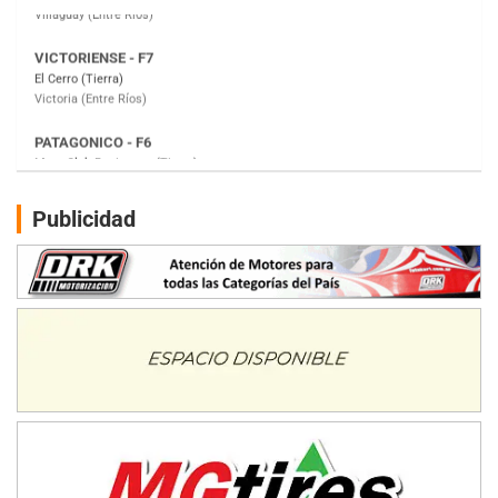
PATAGONICO - F6
Moto Club Reginense (Tierra)
Gral. E. Godoy (Río Negro)
CSK - F7
Juventud Unida (Tierra)
Humboldt (Santa Fe)
NORESTE SANTAFESINO - F6
Publicidad
Ciudad de Avellaneda (Asfalto)
Avellaneda (Santa Fe)
SUR SANTAFESINO - F4
José Samuel Sánchez (Tierra)
Rufino (Santa Fe)
TUCUMANO - F5
Juan Navarro (Asfalto)
El Timbó (Tucumán)
COBERTURA ESPECIAL DE E-KART.COM.AR
08/09-AGO