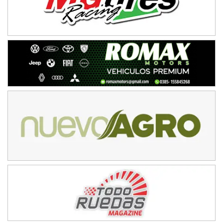
IAME SERIES ARGENTINA 6
Ramiro Tot (Asfalto)
Baradero (Buenos Aires)
KDO - F6
Ciudad de Trenque Lauquen (Asfalto)
Trenque Lauquen (Buenos Aires)
ENTRERRIANO - F6 (POSTERGADA)
Parque de la Velocidad (Asfalto)
Villaguay (Entre Ríos)
VICTORIENSE - F7
El Cerro (Tierra)
Victoria (Entre Ríos)
PATAGONICO - F6
Moto Club Reginense (Tierra)
Gral. E. Godoy (Río Negro)
CSK - F7
Juventud Unida (Tierra)
Humboldt (Santa Fe)