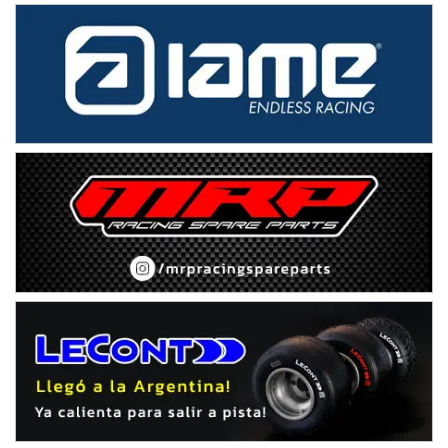
NORESTE SANTAFESINO - F6
Ciudad de Avellaneda (Asfalto)
Avellaneda (Santa Fe)
SUR SANTAFESINO - F4
José Samuel Sánchez (Tierra)
Rufino (Santa Fe)
TUCUMANO - F5
Juan Navarro (Asfalto)
El Timbó (Tucumán)