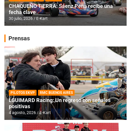
CHAQUEÑO TIERRA: Sáenz Peña recibe una
fecha clave
30 julio, 2026
E-Kart
Prensas
PILOTOS EKVP
RMC BUENOS AIRES
LGUIMARD Racing: Un regreso con señales
positivas
4 agosto, 2026
E-Kart