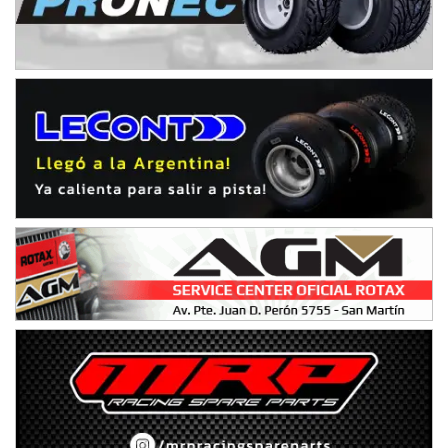
IAME SERIES ARGENTINA 6
Ramiro Tot (Asfalto)
Baradero (Buenos Aires)
KDO - F6
Ciudad de Trenque Lauquen (Asfalto)
Trenque Lauquen (Buenos Aires)
ENTRERRIANO - F6 (POSTERGADA)
Parque de la Velocidad (Asfalto)
Villaguay (Entre Ríos)
VICTORIENSE - F7
El Cerro (Tierra)
Victoria (Entre Ríos)
PATAGONICO - F6
Moto Club Reginense (Tierra)
Gral. E. Godoy (Río Negro)
CSK - F7
Juventud Unida (Tierra)