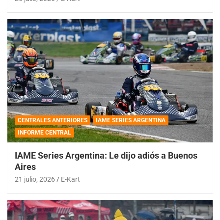
CENTRALES ANTERIORES
IAME SERIES ARGENTINA
INFORME CENTRAL
IAME Series Argentina: Le dijo adiós a Buenos
Aires
21 julio, 2026
E-Kart