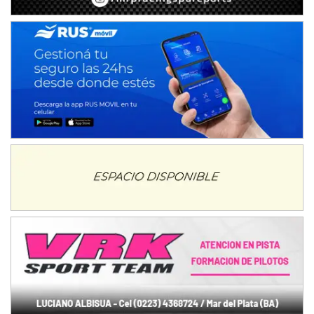
Humboldt (Santa Fe)
NORESTE SANTAFESINO - F6
Ciudad de Avellaneda (Asfalto)
Avellaneda (Santa Fe)
SUR SANTAFESINO - F4
José Samuel Sánchez (Tierra)
Rufino (Santa Fe)
TUCUMANO - F5
Juan Navarro (Asfalto)
El Timbó (Tucumán)