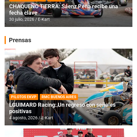
CHAQUEÑO TIERRA: Sáenz Peña recibe una
fecha clave
30 julio, 2026
E-Kart
Prensas
PILOTOS EKVP
RMC BUENOS AIRES
LGUIMARD Racing: Un regreso con señales
positivas
4 agosto, 2026
E-Kart