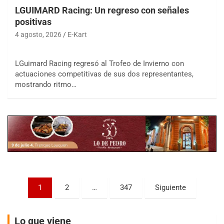
LGUIMARD Racing: Un regreso con señales
positivas
4 agosto, 2026
E-Kart
LGuimard Racing regresó al Trofeo de Invierno con
COBERTURA ESPECIAL DE E-KART.COM.AR
actuaciones competitivas de sus dos representantes,
08/09-AGO
mostrando ritmo…
IAME SERIES ARGENTINA 6
Ramiro Tot (Asfalto)
Baradero (Buenos Aires)
KDO - F6
Ciudad de Trenque Lauquen (Asfalto)
Trenque Lauquen (Buenos Aires)
ENTRERRIANO - F6 (POSTERGADA)
Paginación
Parque de la Velocidad (Asfalto)
1
2
…
347
Siguiente
Villaguay (Entre Ríos)
de
VICTORIENSE - F7
entradas
Lo que viene
El Cerro (Tierra)