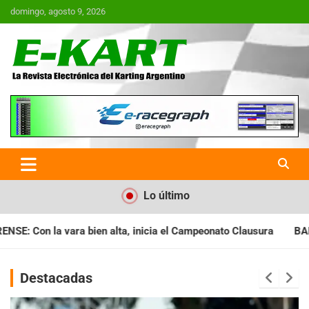
Saltar
domingo, agosto 9, 2026
al
contenido
E-Kart.com.ar | La Revista
Electrónica del Karting en
Argentina
Lo último
cia el Campeonato Clausura
BARILOCHENSE: Preparan una jorn
Destacadas