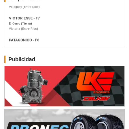
Victoria (Entre Ríos)
PATAGONICO - F6
Moto Club Reginense (Tierra)
Gral. E. Godoy (Río Negro)
CSK - F7
Juventud Unida (Tierra)
Humboldt (Santa Fe)
NORESTE SANTAFESINO - F6
Publicidad
Ciudad de Avellaneda (Asfalto)
Avellaneda (Santa Fe)
SUR SANTAFESINO - F4
José Samuel Sánchez (Tierra)
Rufino (Santa Fe)
TUCUMANO - F5
Juan Navarro (Asfalto)
El Timbó (Tucumán)
COBERTURA ESPECIAL DE E-KART.COM.AR
08/09-AGO