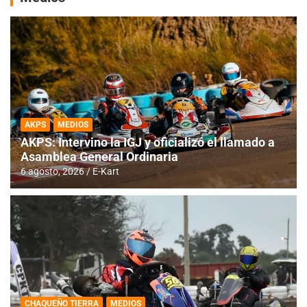
AKPS
MEDIOS
AKPS: Intervino la IGJ y oficializó el llamado a
Asamblea General Ordinaria
6 agosto, 2026
E-Kart
CHAQUEÑO TIERRA
MEDIOS