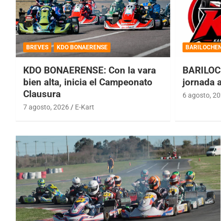
BREVES
KDO BONAERENSE
BARILOCHE
KDO BONAERENSE: Con la vara
BARILOC
bien alta, inicia el Campeonato
jornada 
Clausura
6 agosto, 2
7 agosto, 2026
E-Kart