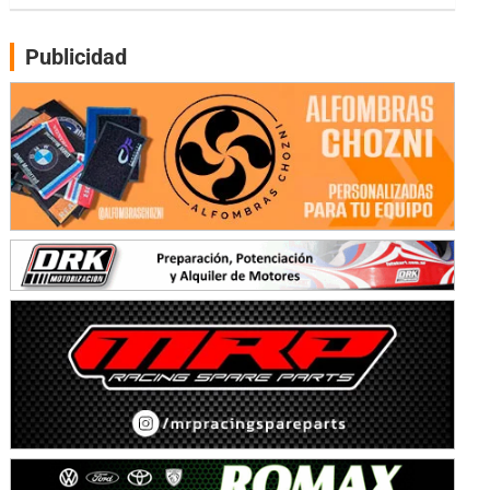
Gral. E. Godoy (Río Negro)
Publicidad
CSK - F7
Juventud Unida (Tierra)
Humboldt (Santa Fe)
NORESTE SANTAFESINO - F6
Ciudad de Avellaneda (Asfalto)
Avellaneda (Santa Fe)
SUR SANTAFESINO - F4
José Samuel Sánchez (Tierra)
Rufino (Santa Fe)
TUCUMANO - F5
Juan Navarro (Asfalto)
El Timbó (Tucumán)
COBERTURA ESPECIAL DE E-KART.COM.AR
08/09-AGO
IAME SERIES ARGENTINA 6
Ramiro Tot (Asfalto)
Baradero (Buenos Aires)