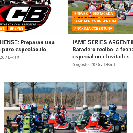
BREVES
DESTACADA
IAME SERIES ARGENTINA
NSE
BREVES
PRÓXIMA COBERTURA
HENSE: Preparan una
IAME SERIES ARGENTI
a puro espectáculo
Baradero recibe la fech
especial con Invitados
026
E-Kart
6 agosto, 2026
E-Kart