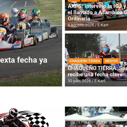
AKPS: Intervino la IGJ y 
el llamado a Asamblea 
Ordinaria
6 agosto, 2026
E-Kart
ERTURA
DESTACADA
IAME SERIES ARGEN
ero recibe la
IAME SERIES AR
CHAQUEÑO TIERRA
MEDIOS
fecha con Invita
CHAQUEÑO TIERRA: Sáe
recibe una fecha clave
4 agosto, 2026
E-Kart
30 julio, 2026
E-Kart