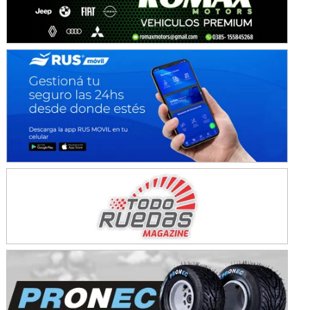
KDO - F6
Ciudad de Trenque Lauquen (Asfalto)
Trenque Lauquen (Buenos Aires)
ENTRERRIANO - F6 (POSTERGADA)
Parque de la Velocidad (Asfalto)
Villaguay (Entre Ríos)
VICTORIENSE - F7
El Cerro (Tierra)
Victoria (Entre Ríos)
PATAGONICO - F6
Moto Club Reginense (Tierra)
Gral. E. Godoy (Río Negro)
CSK - F7
Juventud Unida (Tierra)
Humboldt (Santa Fe)
NORESTE SANTAFESINO - F6
Ciudad de Avellaneda (Asfalto)