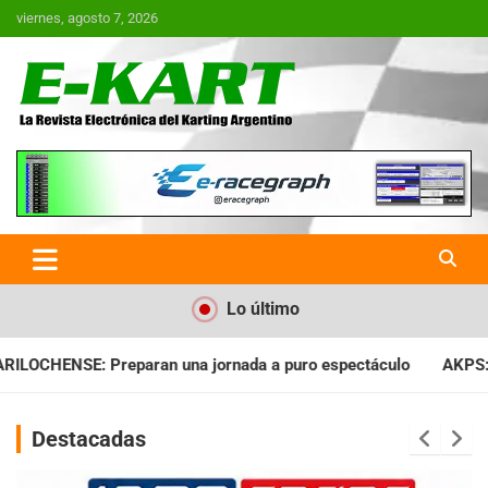
Saltar
viernes, agosto 7, 2026
al
contenido
E-Kart.com.ar | La Revista
Electrónica del Karting en
Argentina
Lo último
puro espectáculo
AKPS: Intervino la IGJ y oficializó el llamad
Destacadas