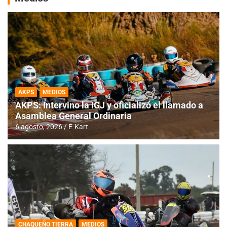
AKPS
MEDIOS
AKPS: Intervino la IGJ y oficializó el llamado a
Asamblea General Ordinaria
6 agosto, 2026
E-Kart
CHAQUEÑO TIERRA
MEDIOS