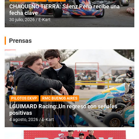
CHAQUEÑO TIERRA: Sáenz Peña recibe una
fecha clave
30 julio, 2026
E-Kart
Prensas
PILOTOS EKVP
RMC BUENOS AIRES
LGUIMARD Racing: Un regreso con señales
positivas
4 agosto, 2026
E-Kart