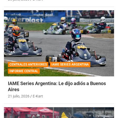
CENTRALES ANTERIORES
IAME SERIES ARGENTINA
INFORME CENTRAL
IAME Series Argentina: Le dijo adiós a Buenos
Aires
21 julio, 2026
E-Kart