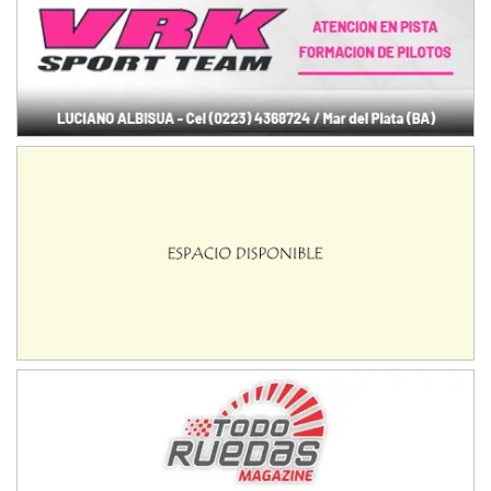
NORESTE SANTAFESINO - F6
Ciudad de Avellaneda (Asfalto)
Avellaneda (Santa Fe)
SUR SANTAFESINO - F4
José Samuel Sánchez (Tierra)
Rufino (Santa Fe)
TUCUMANO - F5
Juan Navarro (Asfalto)
El Timbó (Tucumán)