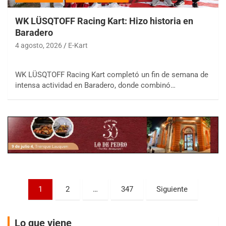
WK LÜSQTOFF Racing Kart: Hizo historia en
Baradero
4 agosto, 2026
E-Kart
COBERTURA ESPECIAL DE E-KART.COM.AR
08/09-AGO
WK LÜSQTOFF Racing Kart completó un fin de semana de
intensa actividad en Baradero, donde combinó…
IAME SERIES ARGENTINA 6
Ramiro Tot (Asfalto)
Baradero (Buenos Aires)
KDO - F6
Ciudad de Trenque Lauquen (Asfalto)
Trenque Lauquen (Buenos Aires)
ENTRERRIANO - F6 (POSTERGADA)
Parque de la Velocidad (Asfalto)
Villaguay (Entre Ríos)
Paginación
1
2
…
347
Siguiente
de
VICTORIENSE - F7
El Cerro (Tierra)
entradas
Victoria (Entre Ríos)
Lo que viene