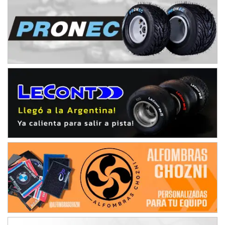
IAME SERIES ARGENTINA 6
Ramiro Tot (Asfalto)
Baradero (Buenos Aires)
KDO - F6
Ciudad de Trenque Lauquen (Asfalto)
Trenque Lauquen (Buenos Aires)
ENTRERRIANO - F6 (POSTERGADA)
Parque de la Velocidad (Asfalto)
Villaguay (Entre Ríos)
VICTORIENSE - F7
El Cerro (Tierra)
Victoria (Entre Ríos)
PATAGONICO - F6
Moto Club Reginense (Tierra)
Gral. E. Godoy (Río Negro)
CSK - F7
Juventud Unida (Tierra)
Humboldt (Santa Fe)