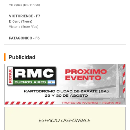
PATAGONICO - F6
Moto Club Reginense (Tierra)
Gral. E. Godoy (Río Negro)
CSK - F7
Juventud Unida (Tierra)
Humboldt (Santa Fe)
NORESTE SANTAFESINO - F6
Publicidad
Ciudad de Avellaneda (Asfalto)
Avellaneda (Santa Fe)
SUR SANTAFESINO - F4
José Samuel Sánchez (Tierra)
Rufino (Santa Fe)
TUCUMANO - F5
Juan Navarro (Asfalto)
El Timbó (Tucumán)
COBERTURA ESPECIAL DE E-KART.COM.AR
08/09-AGO