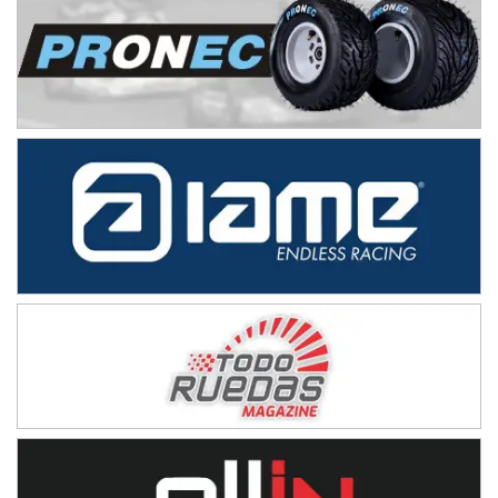
NORESTE SANTAFESINO - F6
Ciudad de Avellaneda (Asfalto)
Avellaneda (Santa Fe)
SUR SANTAFESINO - F4
José Samuel Sánchez (Tierra)
Rufino (Santa Fe)
TUCUMANO - F5
Juan Navarro (Asfalto)
El Timbó (Tucumán)