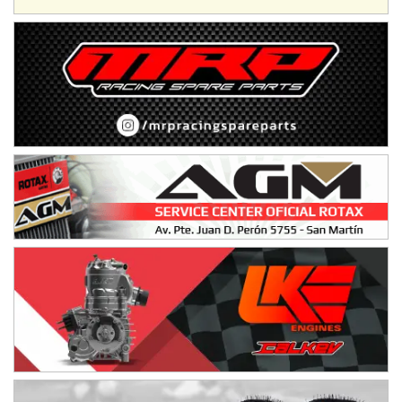
IAME SERIES ARGENTINA 6
Ramiro Tot (Asfalto)
Baradero (Buenos Aires)
KDO - F6
Ciudad de Trenque Lauquen (Asfalto)
Trenque Lauquen (Buenos Aires)
ENTRERRIANO - F6 (POSTERGADA)
Parque de la Velocidad (Asfalto)
Villaguay (Entre Ríos)
VICTORIENSE - F7
El Cerro (Tierra)
Victoria (Entre Ríos)
PATAGONICO - F6
Moto Club Reginense (Tierra)
Gral. E. Godoy (Río Negro)
CSK - F7
Juventud Unida (Tierra)
Humboldt (Santa Fe)