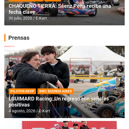
CHAQUEÑO TIERRA: Sáenz Peña recibe una
fecha clave
30 julio, 2026
E-Kart
Prensas
PILOTOS EKVP
RMC BUENOS AIRES
LGUIMARD Racing: Un regreso con señales
positivas
4 agosto, 2026
E-Kart