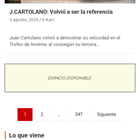
J.CARTOLANO: Volvió a ser la referencia
3 agosto, 2026
E-Kart
Juan Cartolano volvió a demostrar su velocidad en el
COBERTURA ESPECIAL DE E-KART.COM.AR
Trofeo de Invierno al conseguir su tercera…
08/09-AGO
IAME SERIES ARGENTINA 6
Ramiro Tot (Asfalto)
Baradero (Buenos Aires)
KDO - F6
Ciudad de Trenque Lauquen (Asfalto)
Trenque Lauquen (Buenos Aires)
ENTRERRIANO - F6 (POSTERGADA)
Parque de la Velocidad (Asfalto)
Paginación
1
2
…
347
Siguiente
Villaguay (Entre Ríos)
de
VICTORIENSE - F7
entradas
El Cerro (Tierra)
Lo que viene
Victoria (Entre Ríos)