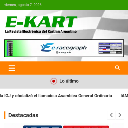
Saltar
viernes, agosto 7, 2026
al
contenido
E-Kart.com.ar | La Revista
Electrónica del Karting en
Argentina
Lo último
Asamblea General Ordinaria
IAME SERIES ARGENTINA: Baradero rec
Destacadas