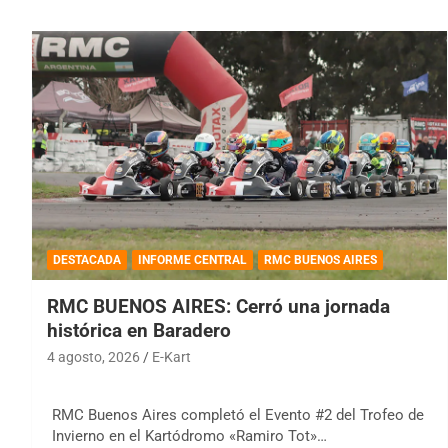
DESTACADA
INFORME CENTRAL
RMC BUENOS AIRES
RMC BUENOS AIRES: Cerró una jornada
histórica en Baradero
4 agosto, 2026
E-Kart
RMC Buenos Aires completó el Evento #2 del Trofeo de
Invierno en el Kartódromo «Ramiro Tot»…