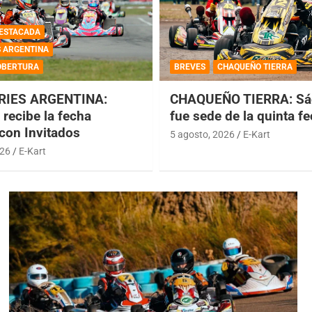
ESTACADA
S ARGENTINA
OBERTURA
BREVES
CHAQUEÑO TIERRA
RIES ARGENTINA:
CHAQUEÑO TIERRA: Sá
recibe la fecha
fue sede de la quinta f
 con Invitados
5 agosto, 2026
E-Kart
026
E-Kart