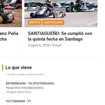
COBERTURA ESPECIAL DE E-KART.COM.AR
08/09-AGO
BREVES
SANTIAGUEÑO
IAME SERIES ARGENTINA 6
Ramiro Tot (Asfalto)
enz Peña
SANTIAGUEÑO: Se cumplió con
Baradero (Buenos Aires)
echa
la quinta fecha en Santiago
KDO - F6
5 agosto, 2026
E-Kart
Ciudad de Trenque Lauquen (Asfalto)
Trenque Lauquen (Buenos Aires)
ENTRERRIANO - F6 (POSTERGADA)
Lo que viene
Parque de la Velocidad (Asfalto)
Villaguay (Entre Ríos)
VICTORIENSE - F7
El Cerro (Tierra)
Victoria (Entre Ríos)
PATAGONICO - F6
Moto Club Reginense (Tierra)