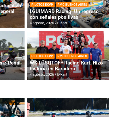
oficializó
PILOTOS EKVP
RMC BUENOS AIRES
General
LGUIMARD Racing: Un regreso
con señales positivas
4 agosto, 2026
E-Kart
RMC BUENOS AIRES
BR
ES: Cerró una jornada
I
PILOTOS EKVP
RMC BUENOS AIRES
adero
f
nz Peña
WK LÜSQTOFF Racing Kart: Hizo
historia en Baradero
6 a
4 agosto, 2026
E-Kart