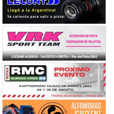
Avellaneda (Santa Fe)
SUR SANTAFESINO - F4
José Samuel Sánchez (Tierra)
Rufino (Santa Fe)
TUCUMANO - F5
Juan Navarro (Asfalto)
El Timbó (Tucumán)