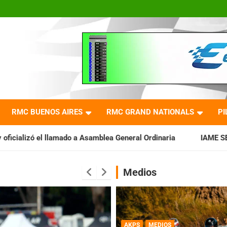
RMC BUENOS AIRES
RMC GRAND NATIONALS
PI
 Asamblea General Ordinaria
IAME SERIES ARGENTINA: Barader
Medios
AKPS
MEDIOS