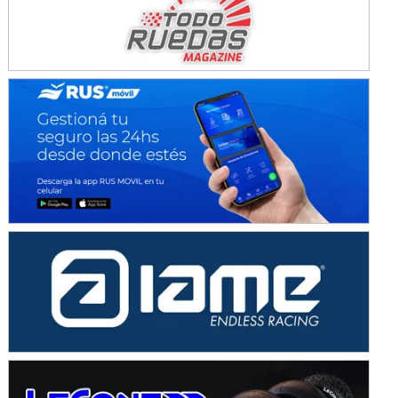
KDO - F6
Ciudad de Trenque Lauquen (Asfalto)
Trenque Lauquen (Buenos Aires)
ENTRERRIANO - F6 (POSTERGADA)
Parque de la Velocidad (Asfalto)
Villaguay (Entre Ríos)
VICTORIENSE - F7
El Cerro (Tierra)
Victoria (Entre Ríos)
PATAGONICO - F6
Moto Club Reginense (Tierra)
Gral. E. Godoy (Río Negro)
CSK - F7
Juventud Unida (Tierra)
Humboldt (Santa Fe)
NORESTE SANTAFESINO - F6
Ciudad de Avellaneda (Asfalto)