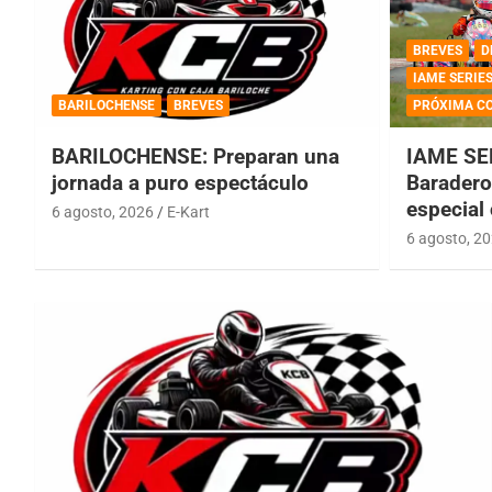
BREVES
D
IAME SERIE
BARILOCHENSE
BREVES
PRÓXIMA C
BARILOCHENSE: Preparan una
IAME SE
jornada a puro espectáculo
Baradero 
especial
6 agosto, 2026
E-Kart
6 agosto, 2