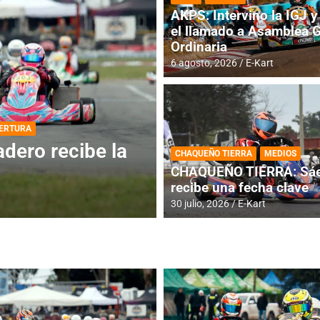
AKPS: Intervino la IGJ y 
el llamado a Asamblea 
Ordinaria
6 agosto, 2026
E-Kart
DESTACADA
INFORME CENTRAL
ios para la
RMC BUENOS AIR
CHAQUEÑO TIERRA
MEDIOS
histórica en Bar
CHAQUEÑO TIERRA: Sáe
recibe una fecha clave
4 agosto, 2026
E-Kart
30 julio, 2026
E-Kart