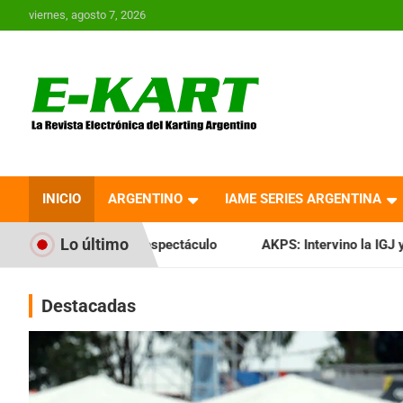
Saltar
viernes, agosto 7, 2026
al
contenido
E-Kart.com.ar | La
Revista Electrónica del
INICIO
ARGENTINO
IAME SERIES ARGENTINA
Karting en Argentina
Lo último
spectáculo
AKPS: Intervino la IGJ y oficializó el llamado a
Destacadas