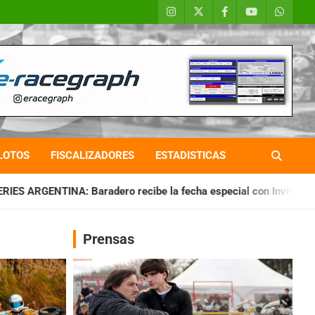
LOTOS
FISCALIZADORES
ESTADISTICAS
o recibe la fecha especial con Invitados
CHAQUEÑO TIERRA:
Prensas