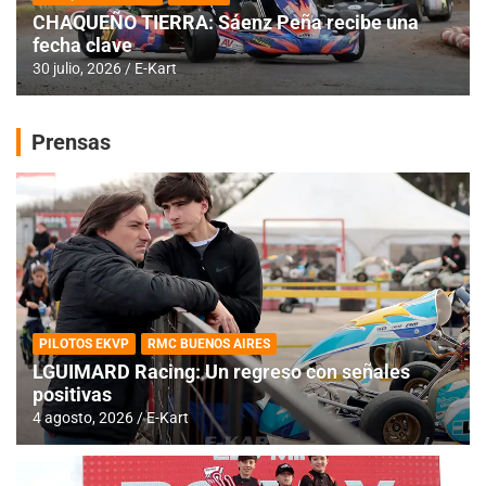
CHAQUEÑO TIERRA: Sáenz Peña recibe una
fecha clave
30 julio, 2026
E-Kart
Prensas
PILOTOS EKVP
RMC BUENOS AIRES
LGUIMARD Racing: Un regreso con señales
positivas
4 agosto, 2026
E-Kart