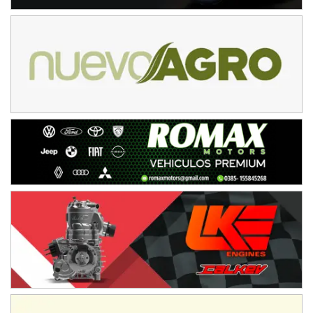
NORESTE SANTAFESINO - F6
Ciudad de Avellaneda (Asfalto)
Avellaneda (Santa Fe)
SUR SANTAFESINO - F4
José Samuel Sánchez (Tierra)
Rufino (Santa Fe)
TUCUMANO - F5
Juan Navarro (Asfalto)
El Timbó (Tucumán)