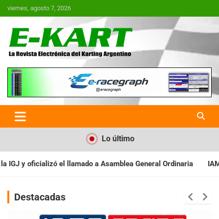
Saltar
viernes, agosto 7, 2026
al
contenido
E-Kart.com.ar | La Revista
Electrónica del Karting en
Argentina
Lo último
 Asamblea General Ordinaria
IAME SERIES ARGENTINA: Baradero r
Destacadas