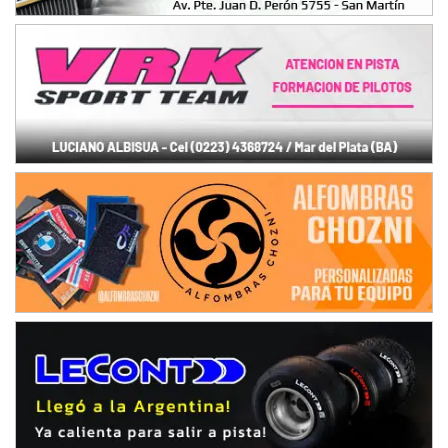
IAME SERIES ARGENTINA 6
Ramiro Tot (Asfalto)
Baradero (Buenos Aires)
KDO - F6
Ciudad de Trenque Lauquen (Asfalto)
Trenque Lauquen (Buenos Aires)
ENTRERRIANO - F6 (POSTERGADA)
Parque de la Velocidad (Asfalto)
Villaguay (Entre Ríos)
VICTORIENSE - F7
El Cerro (Tierra)
Victoria (Entre Ríos)
PATAGONICO - F6
Moto Club Reginense (Tierra)
Gral. E. Godoy (Río Negro)
CSK - F7
Juventud Unida (Tierra)
Humboldt (Santa Fe)