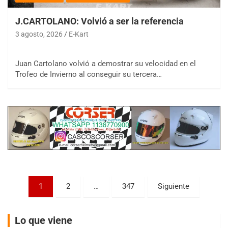
J.CARTOLANO: Volvió a ser la referencia
3 agosto, 2026
E-Kart
Juan Cartolano volvió a demostrar su velocidad en el
COBERTURA ESPECIAL DE E-KART.COM.AR
08/09-AGO
Trofeo de Invierno al conseguir su tercera…
IAME SERIES ARGENTINA 6
Ramiro Tot (Asfalto)
Baradero (Buenos Aires)
KDO - F6
Ciudad de Trenque Lauquen (Asfalto)
Trenque Lauquen (Buenos Aires)
ENTRERRIANO - F6 (POSTERGADA)
Parque de la Velocidad (Asfalto)
Paginación
1
2
…
347
Siguiente
Villaguay (Entre Ríos)
de
VICTORIENSE - F7
entradas
El Cerro (Tierra)
Lo que viene
Victoria (Entre Ríos)