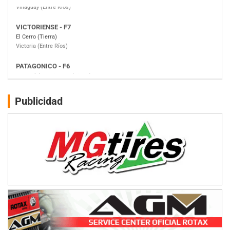
PATAGONICO - F6
Moto Club Reginense (Tierra)
Gral. E. Godoy (Río Negro)
CSK - F7
Juventud Unida (Tierra)
Humboldt (Santa Fe)
NORESTE SANTAFESINO - F6
Publicidad
Ciudad de Avellaneda (Asfalto)
Avellaneda (Santa Fe)
SUR SANTAFESINO - F4
José Samuel Sánchez (Tierra)
Rufino (Santa Fe)
TUCUMANO - F5
Juan Navarro (Asfalto)
El Timbó (Tucumán)
COBERTURA ESPECIAL DE E-KART.COM.AR
08/09-AGO