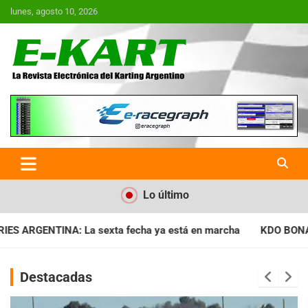
Saltar
lunes, agosto 10, 2026
al
contenido
E-Kart.com.ar | La Revista
Electrónica del Karting en
Argentina
Lo último
 ya está en marcha
KDO BONAERENSE: Con la vara bien alta, i
Destacadas