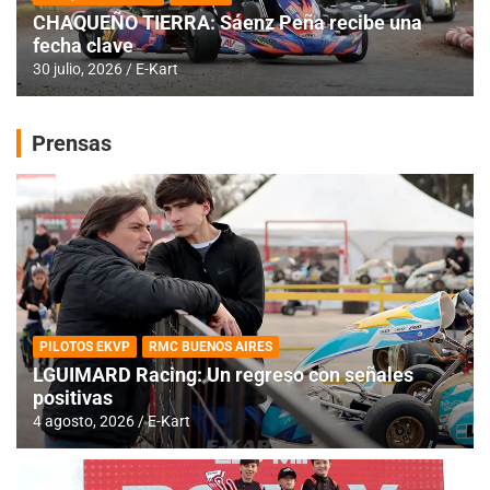
CHAQUEÑO TIERRA: Sáenz Peña recibe una
fecha clave
30 julio, 2026
E-Kart
Prensas
PILOTOS EKVP
RMC BUENOS AIRES
LGUIMARD Racing: Un regreso con señales
positivas
4 agosto, 2026
E-Kart