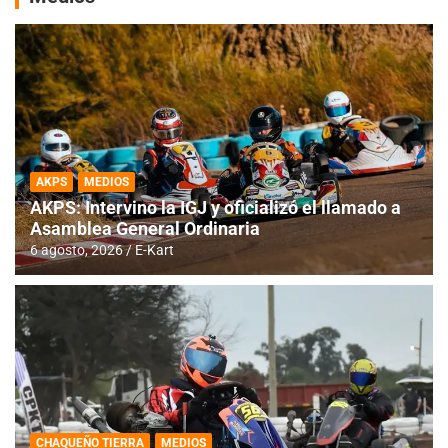
AKPS
MEDIOS
AKPS: Intervino la IGJ y oficializó el llamado a
Asamblea General Ordinaria
6 agosto, 2026
E-Kart
CHAQUEÑO TIERRA
MEDIOS