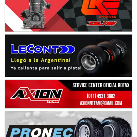
Hugo "Gato" Molini (Tierra)
Nogoyá (Entre Ríos)
RIOJANO - F6
Ciudad de La Rioja (Asfalto)
La Rioja (La Rioja)
PROKART NEUQUINO - F6
Autódromo de Neuquén (Asfalto)
Centenario (Neuquén)
CENTRO BONAERENSE - F6
Emilio Parisi (Tierra)
25 de Mayo (Buenos Aires)