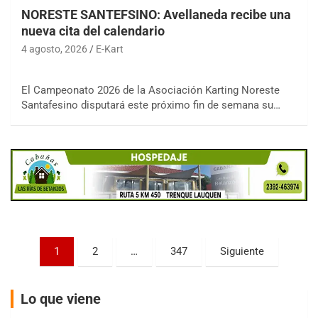
NORESTE SANTEFSINO: Avellaneda recibe una
nueva cita del calendario
4 agosto, 2026
E-Kart
COBERTURA ON-LINE DE E-KART.COM.AR
15/16/17-AGO
El Campeonato 2026 de la Asociación Karting Noreste
Santafesino disputará este próximo fin de semana su…
APAK - F6
Ciudad de Zárate (Asfalto)
Zárate (Buenos Aires)
PROKART METROPOLITANO - F1
Rubén Luis Di Palma (Asfalto)
Ciudad Evita (Buenos Aires)
AKPS - F6
Paginación
1
2
…
347
Siguiente
Kartódromo AKPS (Asfalto)
de
Comodoro Rivadavia (Chubut)
entradas
CORDOBES ASFALTO - F7
Lo que viene
Complejo Valentín Lauret (Tierra)