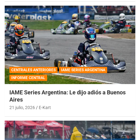
CENTRALES ANTERIORES
IAME SERIES ARGENTINA
INFORME CENTRAL
IAME Series Argentina: Le dijo adiós a Buenos
Aires
21 julio, 2026
E-Kart