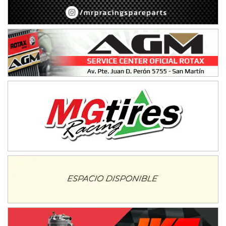
APAK - F6
Ciudad de Zárate (Asfalto)
Zárate (Buenos Aires)
PROKART METROPOLITANO - F1
Rubén Luis Di Palma (Asfalto)
Ciudad Evita (Buenos Aires)
AKPS - F6
Kartódromo AKPS (Asfalto)
Comodoro Rivadavia (Chubut)
CORDOBES ASFALTO - F7
Complejo Valentín Lauret (Tierra)
Colonia Caroya (Córdoba)
ENTRERRIANO - F6
Parque de la Velocidad (Asfalto)
Villaguay (Entre Ríos)
SUR ENTRERRIANO - F6