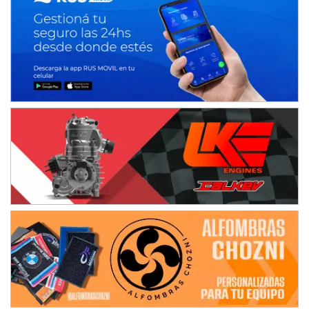
Humboldt (Santa Fe)
NORESTE SANTAFESINO - F6
Ciudad de Avellaneda (Asfalto)
Avellaneda (Santa Fe)
SUR SANTAFESINO - F4
José Samuel Sánchez (Tierra)
Rufino (Santa Fe)
TUCUMANO - F5
Juan Navarro (Asfalto)
El Timbó (Tucumán)