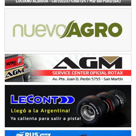
08/09-AGO
IAME SERIES ARGENTINA 6
Ramiro Tot (Asfalto)
Baradero (Buenos Aires)
KDO - F6
Ciudad de Trenque Lauquen (Asfalto)
Trenque Lauquen (Buenos Aires)
ENTRERRIANO - F6 (POSTERGADA)
Parque de la Velocidad (Asfalto)
Villaguay (Entre Ríos)
VICTORIENSE - F7
El Cerro (Tierra)
Victoria (Entre Ríos)
PATAGONICO - F6
Moto Club Reginense (Tierra)
Gral. E. Godoy (Río Negro)
CSK - F7
Juventud Unida (Tierra)