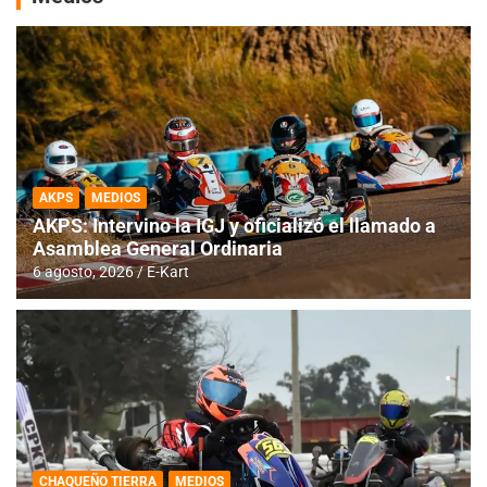
AKPS
MEDIOS
AKPS: Intervino la IGJ y oficializó el llamado a
Asamblea General Ordinaria
6 agosto, 2026
E-Kart
CHAQUEÑO TIERRA
MEDIOS