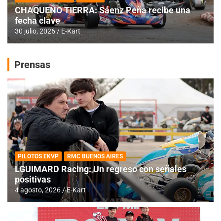
CHAQUEÑO TIERRA: Sáenz Peña recibe una
fecha clave
30 julio, 2026
E-Kart
Prensas
PILOTOS EKVP
RMC BUENOS AIRES
LGUIMARD Racing: Un regreso con señales
positivas
4 agosto, 2026
E-Kart