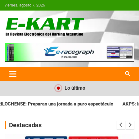
Saltar
viernes, agosto 7, 2026
al
contenido
E-Kart.com.ar | La Revista
Electrónica del Karting en
Argentina
Lo último
da a puro espectáculo
AKPS: Intervino la IGJ y oficializó el l
Destacadas