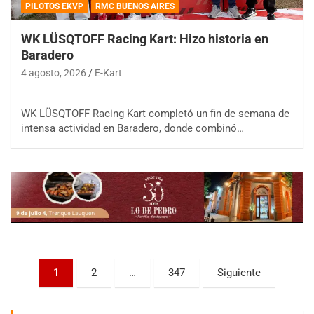
PILOTOS EKVP
RMC BUENOS AIRES
WK LÜSQTOFF Racing Kart: Hizo historia en
Baradero
4 agosto, 2026
E-Kart
COBERTURA ESPECIAL DE E-KART.COM.AR
WK LÜSQTOFF Racing Kart completó un fin de semana de
08/09-AGO
intensa actividad en Baradero, donde combinó…
IAME SERIES ARGENTINA 6
Ramiro Tot (Asfalto)
Baradero (Buenos Aires)
KDO - F6
Ciudad de Trenque Lauquen (Asfalto)
Trenque Lauquen (Buenos Aires)
ENTRERRIANO - F6 (POSTERGADA)
Parque de la Velocidad (Asfalto)
Paginación
1
2
…
347
Siguiente
Villaguay (Entre Ríos)
de
VICTORIENSE - F7
entradas
El Cerro (Tierra)