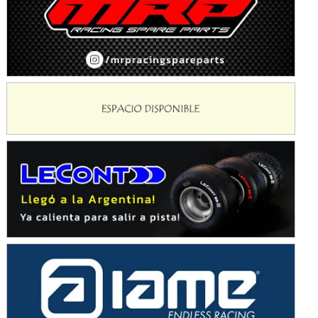
KDO - F6
Ciudad de Trenque Lauquen (Asfalto)
Trenque Lauquen (Buenos Aires)
ENTRERRIANO - F6 (POSTERGADA)
Parque de la Velocidad (Asfalto)
Villaguay (Entre Ríos)
VICTORIENSE - F7
El Cerro (Tierra)
Victoria (Entre Ríos)
PATAGONICO - F6
Moto Club Reginense (Tierra)
Gral. E. Godoy (Río Negro)
CSK - F7
Juventud Unida (Tierra)
Humboldt (Santa Fe)
NORESTE SANTAFESINO - F6
Ciudad de Avellaneda (Asfalto)
Avellaneda (Santa Fe)