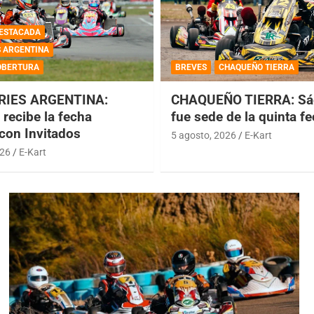
ESTACADA
S ARGENTINA
OBERTURA
BREVES
CHAQUEÑO TIERRA
RIES ARGENTINA:
CHAQUEÑO TIERRA: Sá
recibe la fecha
fue sede de la quinta f
 con Invitados
5 agosto, 2026
E-Kart
026
E-Kart