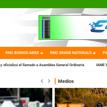
RMC BUENOS AIRES
RMC GRAND NATIONALS
PI
samblea General Ordinaria
IAME SERIES ARGENTINA: Baradero 
Medios
AKPS
MEDIOS