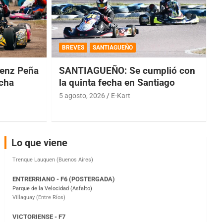
COBERTURA ESPECIAL DE E-KART.COM.AR
08/09-AGO
BREVES
SANTIAGUEÑO
IAME SERIES ARGENTINA 6
Ramiro Tot (Asfalto)
enz Peña
SANTIAGUEÑO: Se cumplió con
Baradero (Buenos Aires)
echa
la quinta fecha en Santiago
KDO - F6
5 agosto, 2026
E-Kart
Ciudad de Trenque Lauquen (Asfalto)
Trenque Lauquen (Buenos Aires)
ENTRERRIANO - F6 (POSTERGADA)
Parque de la Velocidad (Asfalto)
Lo que viene
Villaguay (Entre Ríos)
VICTORIENSE - F7
El Cerro (Tierra)
Victoria (Entre Ríos)
PATAGONICO - F6
Moto Club Reginense (Tierra)