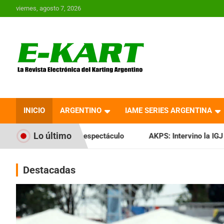
Saltar
viernes, agosto 7, 2026
al
contenido
E-Kart.com.ar | La
Revista Electrónica del
INICIO
ARGENTINO
IAME SERIES ARGENTINA
Karting en Argentina
Lo último
pectáculo
AKPS: Intervino la IGJ y oficializó el llamado a A
Destacadas