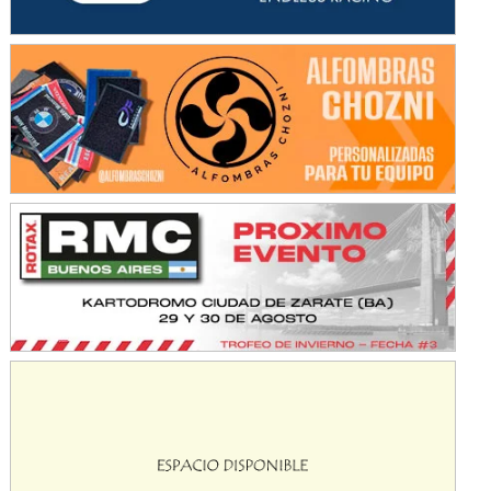
SUR SANTAFESINO - F4
José Samuel Sánchez (Tierra)
Rufino (Santa Fe)
TUCUMANO - F5
Juan Navarro (Asfalto)
El Timbó (Tucumán)