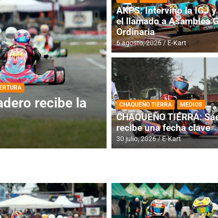
AKPS: Intervino la IGJ y 
el llamado a Asamblea 
Ordinaria
6 agosto, 2026
E-Kart
DESTACADA
INFORME CENTRAL
ios para la
RMC BUENOS AIR
CHAQUEÑO TIERRA
MEDIOS
histórica en Bar
CHAQUEÑO TIERRA: Sáe
recibe una fecha clave
4 agosto, 2026
E-Kart
30 julio, 2026
E-Kart