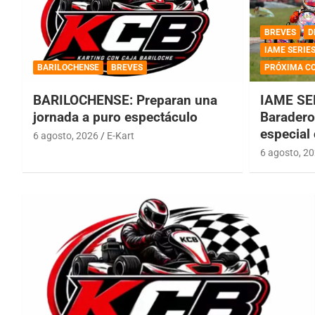
BREVES
D
IAME SERIE
BARILOCHENSE
BREVES
PRÓXIMA C
BARILOCHENSE: Preparan una
IAME SE
jornada a puro espectáculo
Baradero 
especial
6 agosto, 2026
E-Kart
6 agosto, 2