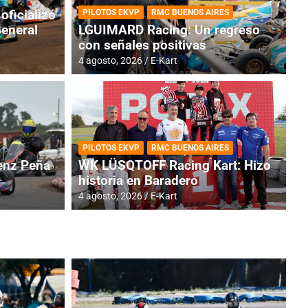
oficializó
PILOTOS EKVP
RMC BUENOS AIRES
General
LGUIMARD Racing: Un regreso
con señales positivas
4 agosto, 2026
E-Kart
RMC BUENOS AIRES
BR
ES: Cerró una jornada
I
PILOTOS EKVP
RMC BUENOS AIRES
adero
f
nz Peña
WK LÜSQTOFF Racing Kart: Hizo
historia en Baradero
6 a
4 agosto, 2026
E-Kart