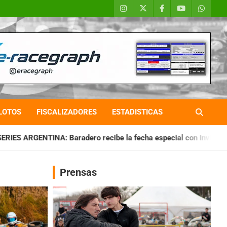
LOTOS
FISCALIZADORES
ESTADISTICAS
recibe la fecha especial con Invitados
CHAQUEÑO TIERRA: 
Prensas